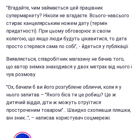
"Вгадайте, чим займається цей працівник
супермаркету? Ніколи не вгадаєте. Всього-навсього
стирає канцелярським ножем дату (термін
придатності). При цьому обговорює зі своїм
колегою, що якщо люди будуть цікавитися, то дата
просто стерлася сама по собі", - йдеться у публікації.
Виявляється, співробітник магазину не бачив того,
що автор знімка знаходився у двох метрах від нього і
чув розмову.
"Ох, бачили б ви його розгублене обличчя, коли я у
нього запитав – "Якого біса ти це робиш? Це ж
дитячий відділ, діти ж можуть отруїтися
простроченим товаром"... Швидко схопивши пляшки,
він зник...", – написав користувач соцмережі.