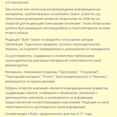
4.0 International.
При полном или частичном воспроизведении информационных
материалов, опубликованных на вебсайте «Styler» (styler.rbc.ua),
обязательно размещение активной гиперссылки на styler.rbc.ua,
открытой для индексации поисковыми системами. Такая гиперссылка
должна быть размещена непосредственно в тексте материала не ниже
второго абзаца.
Редакция "Styler" может не разделять точку зрения авторов
публикаций. Оценочные суждения, согласно законодательству
Украины, не подлежат опровержению и доказыванию их правдивости.
За достоверность, содержание и соответствие требованиям
законодательства рекламных материалов ответственность несет
рекламодатель.
Материалы, отмеченные плашками "Пресс-релиз", "Спецпроект",
"Партнерский материал", "Promo", "Благотворительность" и "Резонанс",
размещаются на правах рекламы.
Рубрика «Новости компаний» является информационным форматом,
содержащим новости, сообщения и объявления, связанные с
деятельностью компаний, и основывается на информации,
предоставленной соответствующими компаниями. Редакция не несет
ответственности за достоверность такой информации.
Онлайн-медиа «Styler» предназначено для лиц от 21 года.