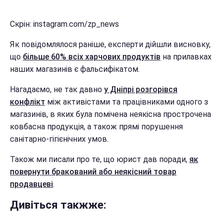
Скрін: instagram.com/zp_news
Як повідомлялося раніше, експерти дійшли висновку,
що
більше 60% всіх харчових продуктів
на прилавках
наших магазинів є фальсифікатом.
Нагадаємо, не так давно
у Дніпрі розгорівся
конфлікт
між активістами та працівниками одного з
магазинів, в яких була помічена неякісна прострочена
ковбасна продукція, а також прямі порушення
санітарно-гігієнічних умов.
Також ми писали про те, що юрист дав поради,
як
повернути бракований або неякісний товар
продавцеві
.
Дивіться такжже: