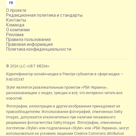
FB
О проекте
Редакционная политика и стандарты
Контакты
Команда
О компании
Реклама
Правила пользования
Правовая информация
Политика конфиденциальности
© 2026 LLC «UBT MEDIA»
Идентификатор онлайн-медиа в Реестре субъектов в сфере медиа —
R40-05347
Styler является развлекательным проектом «РБК-Украина»,
рассказывающим о людях, трендах и всё, что интересно читать вне
новостей.
Фотографии, иллюстрации и другие изображения принадлежат их
правообладателям. Использование фотографий, отмеченных Getty
Images, допускается исключительно при наличии письменного
разрешения фотоагентства Getty Images. Фотографии, отмеченные
логотипом «Styler» или подписанные «Styler» или «РБК-Украина», могут
использоваться на условиях лицензии Creative Commons Attribution