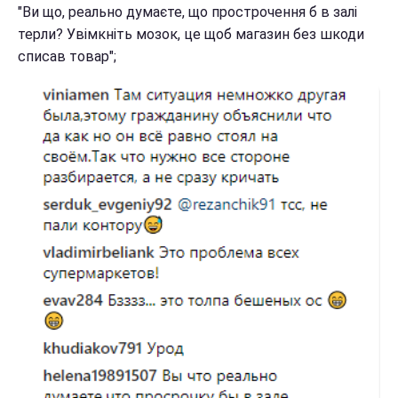
"Ви що, реально думаєте, що прострочення б в залі
терли? Увімкніть мозок, це щоб магазин без шкоди
списав товар";