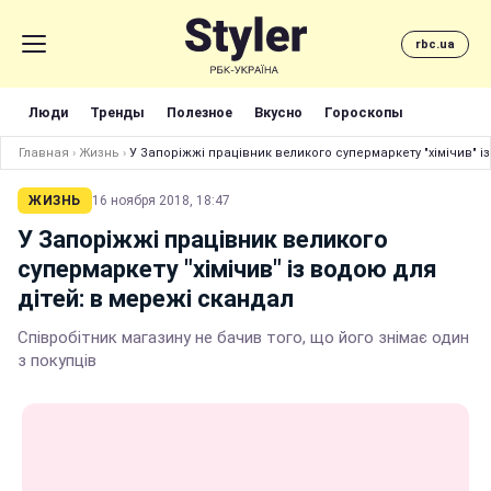
rbc.ua
Люди
Тренды
Полезное
Вкусно
Гороскопы
Главная
›
Жизнь
›
У Запоріжжі працівник великого супермаркету "хімічив" і
ЖИЗНЬ
16 ноября 2018, 18:47
У Запоріжжі працівник великого
супермаркету "хімічив" із водою для
дітей: в мережі скандал
Співробітник магазину не бачив того, що його знімає один
з покупців