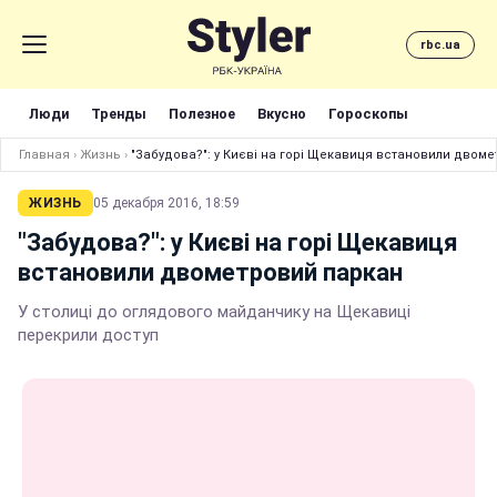
rbc.ua
Люди
Тренды
Полезное
Вкусно
Гороскопы
Главная
›
Жизнь
›
"Забудова?": у Києві на горі Щекавиця встановили двом
ЖИЗНЬ
05 декабря 2016, 18:59
"Забудова?": у Києві на горі Щекавиця
встановили двометровий паркан
У столиці до оглядового майданчику на Щекавиці
перекрили доступ