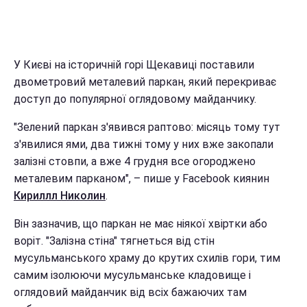
У Києві на історичній горі Щекавиці поставили
двометровий металевий паркан, який перекриває
доступ до популярної оглядовому майданчику.
"Зелений паркан з'явився раптово: місяць тому тут
з'явилися ями, два тижні тому у них вже закопали
залізні стовпи, а вже 4 грудня все огороджено
металевим парканом", – пише у Facebook киянин
Кириллл Николин
.
Він зазначив, що паркан не має ніякої хвіртки або
воріт. "Залізна стіна" тягнеться від стін
мусульманського храму до крутих схилів гори, тим
самим ізолюючи мусульманське кладовище і
оглядовий майданчик від всіх бажаючих там