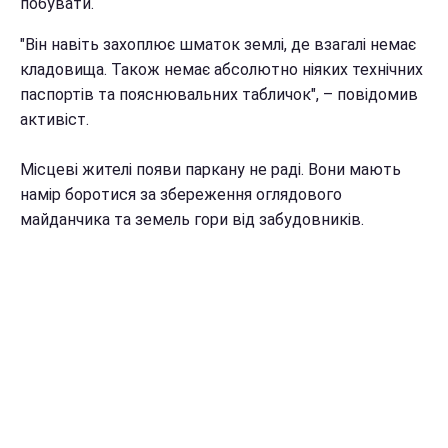
побувати.
"Він навіть захоплює шматок землі, де взагалі немає
кладовища. Також немає абсолютно ніяких технічних
паспортів та пояснювальних табличок", – повідомив
активіст.
Місцеві жителі появи паркану не раді. Вони мають
намір боротися за збереження оглядового
майданчика та земель гори від забудовників.