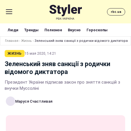
rbc.ua
Люди
Тренды
Полезное
Вкусно
Гороскопы
Главная
›
Жизнь
›
Зеленський зняв санкції з родички відомого диктатора
ЖИЗНЬ
15 мая 2020, 14:21
Зеленський зняв санкції з родички
відомого диктатора
Президент України підписав закон про зняття санкцій з
внучки Муссоліні
Маруся Счастливая