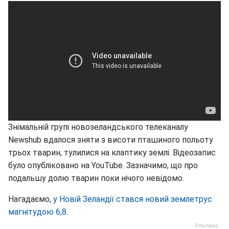
Знімальній групі новозеландського телеканалу
Newshub вдалося зняти з висоти пташиного польоту
трьох тварин, тулилися на клаптику землі. Відеозапис
було опубліковано на YouTube. Зазначимо, що про
подальшу долю тварин поки нічого невідомо.
Нагадаємо,
у Новій Зеландії стався новий землетрус
магнітудою 6,8
.