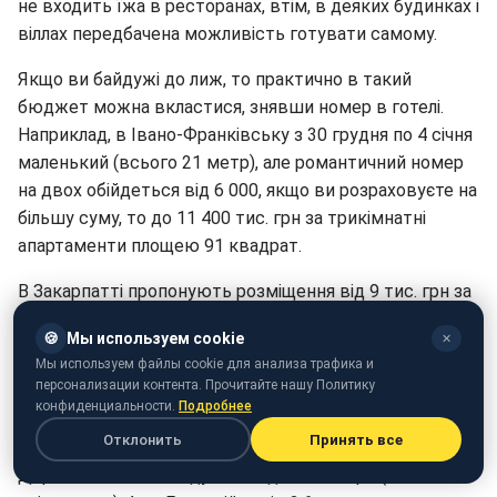
не входить їжа в ресторанах, втім, в деяких будинках і
віллах передбачена можливість готувати самому.
Якщо ви байдужі до лиж, то практично в такий
бюджет можна вкластися, знявши номер в готелі.
Наприклад, в Івано-Франківську з 30 грудня по 4 січня
маленький (всього 21 метр), але романтичний номер
на двох обійдеться від 6 000, якщо ви розраховуєте на
більшу суму, то до 11 400 тис. грн за трикімнатні
апартаменти площею 91 квадрат.
В Закарпатті пропонують розміщення від 9 тис. грн за
номер "класік" до 12 600 тис. грн за "люкс". В Ужгороді
🍪
Мы используем cookie
✕
зайнято 66% номерів, виставлених на сайті.
Мы используем файлы cookie для анализа трафика и
персонализации контента. Прочитайте нашу Политику
Одеса взимку теж не пустує, хоча холодне море —
конфиденциальности.
Подробнее
задоволення на любителя. Тут знайдеться що робити
Отклонить
Принять все
в будь-яку погоду. П'ять днів на двох на
Дерибасівській, обійдуться від 8,2 тис. грн (зі