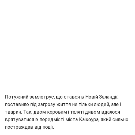
Потужний землетрус, що стався в Новій Зеландії,
поставило під загрозу життя не тільки людей, але і
тварин. Так, двом коровам і теляті дивом вдалося
врятуватися в передмісті міста Каікоура, який сильно
постраждав від події.