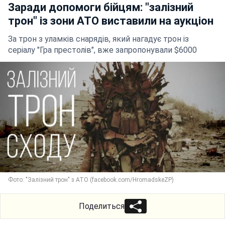
Заради допомоги бійцям: "залізний
трон" із зони АТО виставили на аукціон
За трон з уламків снарядів, який нагадує трон із
серіалу "Гра престолів", вже запропонували $6000
Фото: "Залізний трон" з АТО (facebook.com/HromadskeZP)
Поделиться