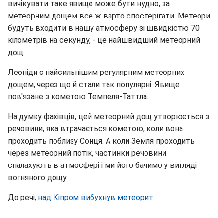
вичікувати таке явище може бути нудно, за
метеорним дощем все ж варто спостерігати. Метеори
будуть входити в нашу атмосферу зі швидкістю 70
кілометрів на секунду, - це найшвидший метеорний
дощ.
Леоніди є найсильнішим регулярним метеорних
дощем, через що й стали так популярні. Явище
пов'язане з кометою Темпеля-Таттла.
На думку фахівців, цей метеорний дощ утворюється з
речовини, яка втрачається кометою, коли вона
проходить поблизу Сонця. А коли Земля проходить
через метеорний потік, частинки речовини
спалахують в атмосфері і ми його бачимо у вигляді
вогняного дощу.
До речі,
над Кіпром вибухнув метеорит
.