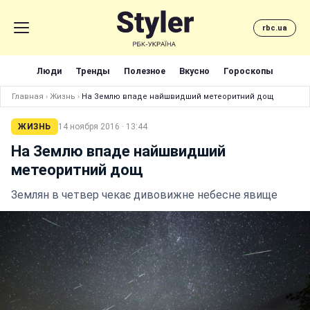
rbc.ua
Люди
Тренды
Полезное
Вкусно
Гороскопы
Главная
›
Жизнь
›
На Землю впаде найшвидший метеоритний дощ
ЖИЗНЬ
14 ноября 2016 · 13:44
На Землю впаде найшвидший
метеоритний дощ
Землян в четвер чекає дивовижне небесне явище