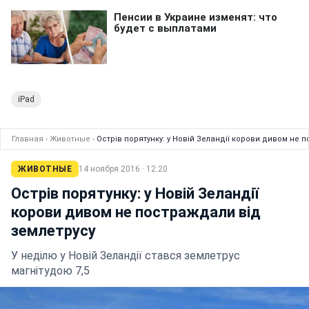
iPad
Главная
›
Животные
›
Острів порятунку: у Новій Зеландії корови дивом не 
ЖИВОТНЫЕ
14 ноября 2016 · 12:20
Острів порятунку: у Новій Зеландії
корови дивом не постраждали від
землетрусу
У неділю у Новій Зеландії стався землетрус
магнітудою 7,5