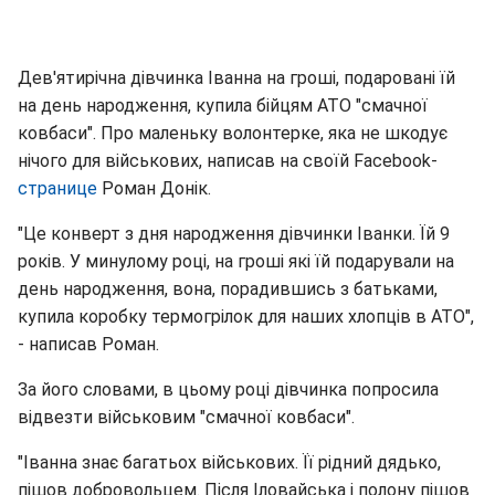
Дев'ятирічна дівчинка Іванна на гроші, подаровані їй
на день народження, купила бійцям АТО "смачної
ковбаси". Про маленьку волонтерке, яка не шкодує
нічого для військових, написав на своїй Facebook-
странице
Роман Донік.
"Це конверт з дня народження дівчинки Іванки. Їй 9
років. У минулому році, на гроші які їй подарували на
день народження, вона, порадившись з батьками,
купила коробку термогрілок для наших хлопців в АТО",
- написав Роман.
За його словами, в цьому році дівчинка попросила
відвезти військовим "смачної ковбаси".
"Іванна знає багатьох військових. Її рідний дядько,
пішов добровольцем. Після Іловайська і полону пішов