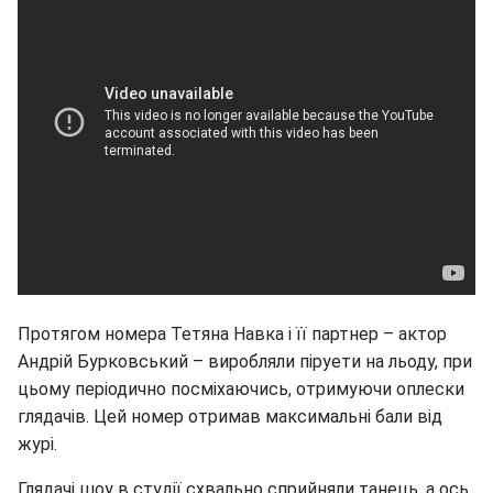
Протягом номера Тетяна Навка і її партнер – актор
Андрій Бурковський – виробляли піруети на льоду, при
цьому періодично посміхаючись, отримуючи оплески
глядачів. Цей номер отримав максимальні бали від
журі.
Глядачі шоу в студії схвально сприйняли танець, а ось