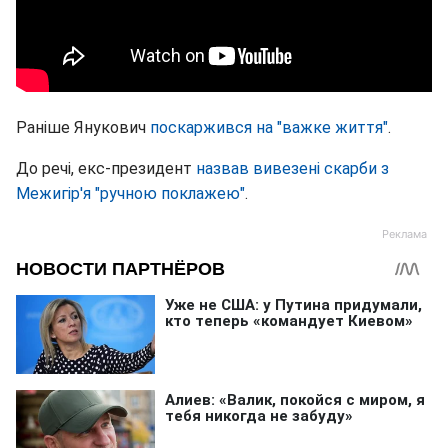
Раніше Янукович
поскаржився на "важке життя"
.
До речі, екс-президент
назвав вивезені скарби з
Межигір'я "ручною поклажею"
.