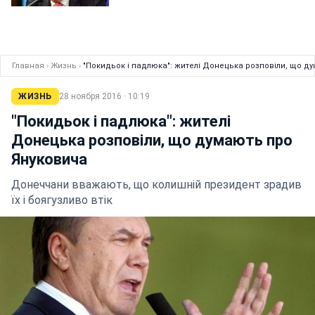
Главная
›
Жизнь
›
"Покидьок і падлюка": жителі Донецька розповіли, що д
ЖИЗНЬ
28 ноября 2016 · 10:19
"Покидьок і падлюка": жителі
Донецька розповіли, що думають про
Януковича
Донеччани вважають, що колишній президент зрадив
їх і боягузливо втік