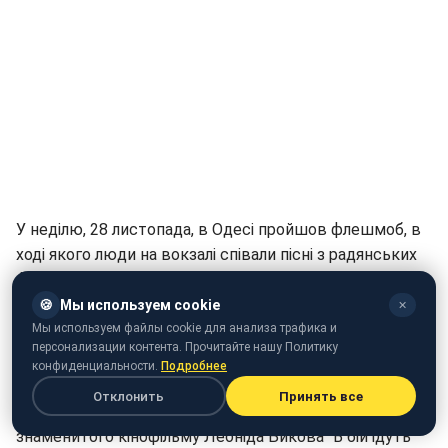
У неділю, 28 листопада, в Одесі пройшов флешмоб, в
ході якого люди на вокзалі співали пісні з радянських
фільмів. Відповідна акція пройшла і в російській
столиці Москві.
🍪
Мы используем cookie
✕
Мы используем файлы cookie для анализа трафика и
Відео імпровізованих концертів опублікували на
персонализации контента. Прочитайте нашу Политику
конфиденциальности.
Подробнее
YouTube.
Отклонить
Принять все
Так одесити виконали пісню "Смуглянка" зі
знаменитого кінофільму Леоніда Бикова "В бій ідуть