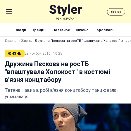
rbc.ua
Люди
Тренды
Полезное
Вкусно
Гороскопы
Главная
›
Жизнь
›
Дружина Пєскова на росТБ "влаштувала Холокост" в кост
ЖИЗНЬ
28 ноября 2016 · 10:25
Дружина Пєскова на росТБ
"влаштувала Холокост" в костюмі
в'язня концтабору
Тетяна Навка в робі в'язня концтабору танцювала і
усміхалася