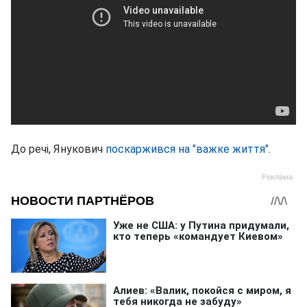
До речі, Янукович
поскаржився на "важке життя"
.