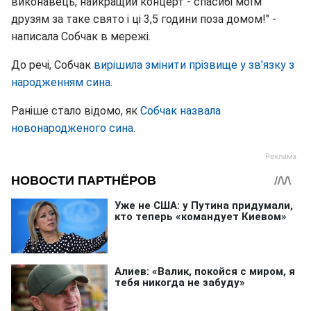
виконавець, найкращий концерт - спасибі моїм
друзям за таке свято і ці 3,5 години поза домом!" -
написала Собчак в мережі.
До речі, Собчак
вирішила змінити прізвище у зв'язку з
народженням сина
.
Раніше стало відомо, як
Собчак назвала
новонародженого сина
.