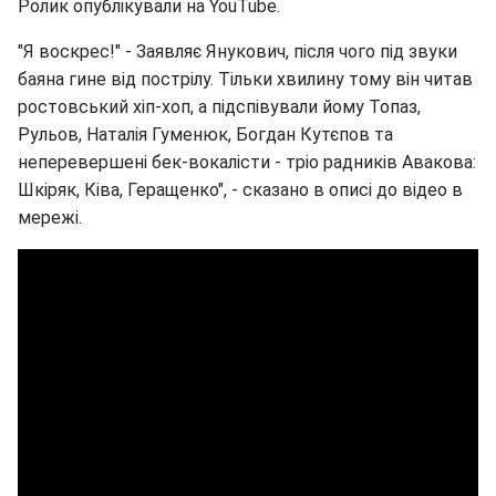
Ролик опублікували на YouTube.
"Я воскрес!" - Заявляє Янукович, після чого під звуки
баяна гине від пострілу. Тільки хвилину тому він читав
ростовський хіп-хоп, а підспівували йому Топаз,
Рульов, Наталія Гуменюк, Богдан Кутєпов та
неперевершені бек-вокалісти - тріо радників Авакова:
Шкіряк, Ківа, Геращенко", - сказано в описі до відео в
мережі.