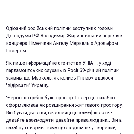
Одіозний російський політик, заступник голови
Держдуми РФ Володимир Жириновський порівняв
концлера Німеччини Ангелу Меркель з Адольфом
Гітлером.
Як пише інформаційне агентство
УНІАН
, у ході
парламентських слухань в Росії 69-річний політик
заявив, що Меркель, як колись Гітлеру вдалося
"відірвати" Україну.
"Європі потрібно було простір. Гітлер це нахабно
сформулював як розширення життєвого простору.
Він був відвертий, європейці це камуфлюють -
давайте взаємодіяти, давайте права людини... Він в
нахабну говорив, тому що людина не утворений,