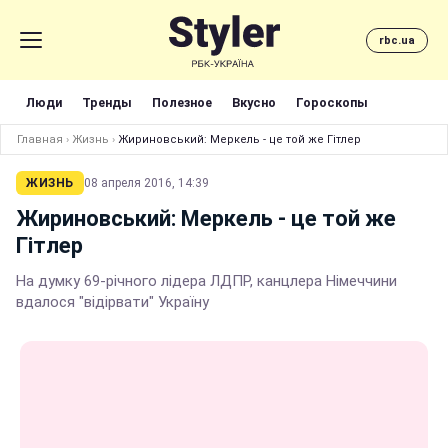
rbc.ua
Люди
Тренды
Полезное
Вкусно
Гороскопы
Главная
›
Жизнь
›
Жириновський: Меркель - це той же Гітлер
ЖИЗНЬ
08 апреля 2016, 14:39
Жириновський: Меркель - це той же
Гітлер
На думку 69-річного лідера ЛДПР, канцлера Німеччини
вдалося "відірвати" Україну