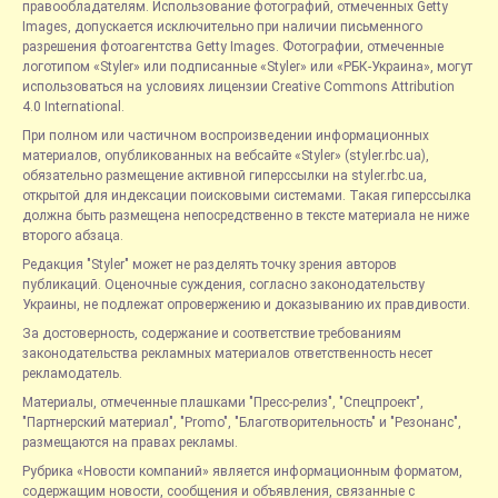
правообладателям. Использование фотографий, отмеченных Getty
Images, допускается исключительно при наличии письменного
разрешения фотоагентства Getty Images. Фотографии, отмеченные
логотипом «Styler» или подписанные «Styler» или «РБК-Украина», могут
использоваться на условиях лицензии Creative Commons Attribution
4.0 International.
При полном или частичном воспроизведении информационных
материалов, опубликованных на вебсайте «Styler» (styler.rbc.ua),
обязательно размещение активной гиперссылки на styler.rbc.ua,
открытой для индексации поисковыми системами. Такая гиперссылка
должна быть размещена непосредственно в тексте материала не ниже
второго абзаца.
Редакция "Styler" может не разделять точку зрения авторов
публикаций. Оценочные суждения, согласно законодательству
Украины, не подлежат опровержению и доказыванию их правдивости.
За достоверность, содержание и соответствие требованиям
законодательства рекламных материалов ответственность несет
рекламодатель.
Материалы, отмеченные плашками "Пресс-релиз", "Спецпроект",
"Партнерский материал", "Promo", "Благотворительность" и "Резонанс",
размещаются на правах рекламы.
Рубрика «Новости компаний» является информационным форматом,
содержащим новости, сообщения и объявления, связанные с