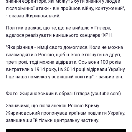
знання єфрейтора, які можуть бути знання у людей
після хімічної атаки - він пройшов війну, контужений",
- сказав Жириновський.
Політик вважає, що те, що не вийшло у Гітлера,
вдалося реалізувати нинішнього канцлера ФРН.
"Яка різниця - німці свого домоглися. Коли не можна
взаємодіяти з Росією, щоб її всю втягнути на другі,
треті ролі, тоді можна відірвати. Ось вони 100 років
витратили з 1914 року, і в 2014 році відірвали Україну.
І це наша помилка у зовнішній політиці", - заявив він.
Фото: Жириновський в образі Гітлера (youtube.com)
Зазначимо, що після анексії Росією Криму
Жириновський пропонував країнам поділити Україну,
залишивши їй тільки центральну частину.