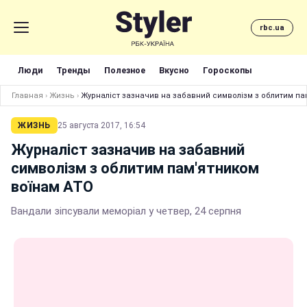
rbc.ua
Люди
Тренды
Полезное
Вкусно
Гороскопы
Главная
›
Жизнь
›
Журналіст зазначив на забавний символізм з облитим па
ЖИЗНЬ
25 августа 2017, 16:54
Журналіст зазначив на забавний
символізм з облитим пам'ятником
воїнам АТО
Вандали зіпсували меморіал у четвер, 24 серпня