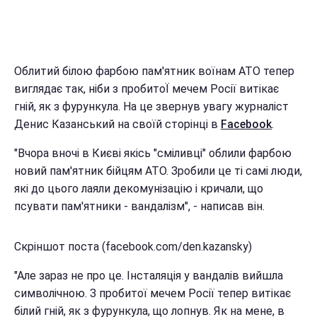
Облитий білою фарбою пам'ятник воїнам АТО тепер
виглядає так, ніби з пробитоЇ мечем Росії витікає
гній, як з фурункула. На це звернув увагу журналіст
Денис Казанський на своїй сторінці в
Facebook
.
"Вчора вночі в Києві якісь "сміливці" облили фарбою
новий пам'ятник бійцям АТО. Зробили це ті самі люди,
які до цього лаяли декомунізацію і кричали, що
псувати пам'ятники - вандалізм", - написав він.
Скріншот поста (facebook.com/den.kazansky)
"Але зараз не про це. Інсталяція у вандалів вийшла
символічною. З пробитої мечем Росії тепер витікає
білий гній, як з фурункула, що лопнув. ​​Як на мене, в