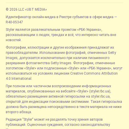
© 2026 LLC «UBT MEDIA»
Идентификатор онлайн-медиа в Реестре субъектов в сфере медиа —
R40-05347
Styler является развлекательным проектом «РБК-Украина»,
рассказывающим о людях, трендах и всё, что интересно читать вне
новостей.
Фотографии, иллюстрации и другие изображения принадлежат их
правообладателям. Использование фотографий, отмеченных Getty
Images, допускается исключительно при наличии письменного
разрешения фотоагентства Getty Images. Фотографии, отмеченные
логотипом «Styler» или подписанные «Styler» или «РБК-Украина», могут
использоваться на условиях лицензии Creative Commons Attribution
4.0 International.
При полном или частичном воспроизведении информационных
материалов, опубликованных на вебсайте «Styler» (styler.rbc.ua),
обязательно размещение активной гиперссылки на styler.rbc.ua,
открытой для индексации поисковыми системами. Такая гиперссылка
должна быть размещена непосредственно в тексте материала не ниже
второго абзаца.
Редакция "Styler" может не разделять точку зрения авторов
публикаций. Оценочные суждения, согласно законодательству