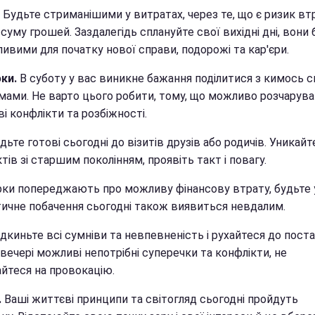
.
Будьте стриманішими у витратах, через те, що є ризик вт
суму грошей. Заздалегідь сплануйте свої вихідні дні, вони
ивими для початку нової справи, подорожі та кар'єри.
ки.
В суботу у вас виникне бажання поділитися з кимось 
мами. Не варто цього робити, тому, що можливо розчарува
і конфлікти та розбіжності.
дьте готові сьогодні до візитів друзів або родичів. Уникайт
тів зі старшим поколінням, проявіть такт і повагу.
рки попереджають про можливу фінансову втрату, будьте 
ичне побачення сьогодні також виявиться невдалим.
дкиньте всі сумніви та невпевненість і рухайтеся до пост
вечері можливі непотрібні суперечки та конфлікти, не
айтеся на провокацію.
.
Ваші життєві принципи та світогляд сьогодні пройдуть