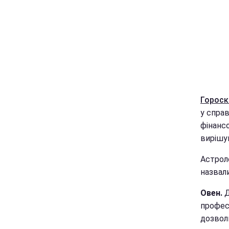
Гороск
у справ
фінансо
вирішу
Астроло
назвали
Овен.
Д
професі
дозвол