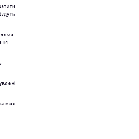
ратити
 будуть
своїми
ння.
е
уважні.
авленої