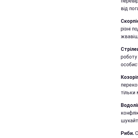
перевір
від пог
Скорпі
різні п
жвавіш
Стріле
роботу 
особист
Козоріг
переко
тільки 
Водолі
конфлік
шукайт
Риби.
С