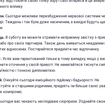
ку. Відстоюйте свою точку зору і свої інтереси й це вбер
аного впливу.
он.
Сьогодні можливе перезбудження нервової системи ч
одії. Тиждень і так була дуже насиченим, а вихідні будуть щ
е.
ць.
В суботу ви можете отримати неприємну звістку з при
або про своїх партнерів. Також день виявиться невдалим і
их відносинах. Постарайтеся приділити час відпочинку.
.
Успіх вам гарантований тільки в тому випадку, якщо у ва
нати оточення у своїй правоті. Не намагайтеся тиснути си
м'якістю і тонкою дипломатією.
й.
Очікуйте сьогодні емоційного підйому і бадьорості. Не
туйте зі старшими родичами, приділіть їм більше своєї ува
е компроміс.
ьогодні вас чекають несподівані сюрпризи. З'єднайте сво