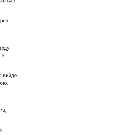
еже вас
ерез
е
воду
 в
с вийде
лою,
ги,
ю