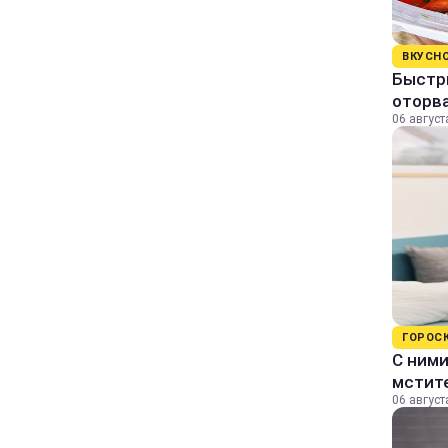
ВКУСН
Быстр
оторва
06 август
ГОРОС
С ними
мстит
06 август