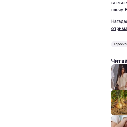
впевнен
плечу. 
Нагада
отрима
Гороско
Чита