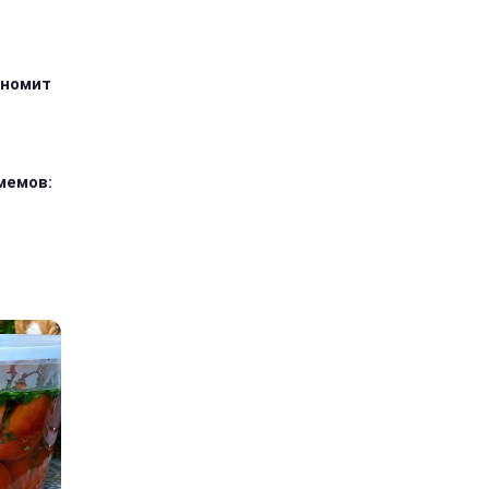
ономит
мемов: