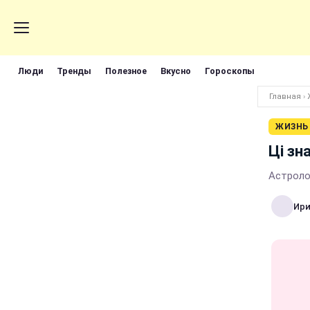
Люди
Тренды
Полезное
Вкусно
Гороскопы
Главная
›
ЖИЗНЬ
Ці зн
Астролог
Ири