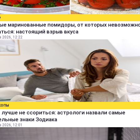
О
ые маринованные помидоры, от которых невозможн
ться: настоящий взрыв вкуса
а 2026, 12:22
КОПЫ
 лучше не ссориться: астрологи назвали самые
ельные знаки Зодиака
а 2026, 12:01