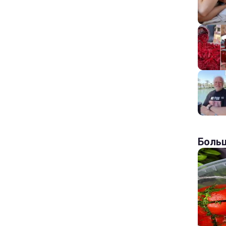
Больш