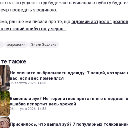
ість з інтуїцією і тоді будь-яке починання в суботу буде в
Вечір проведіть з родиною.
ємо, раніше ми писали про те, що
відомий астролог розпові
є суттєвий прибуток у червні.
п
астрология
Знаки Зодиака
йте также
Не спешите выбрасывать одежду: 7 вещей, которые 
вас, если вес поменялся
06 августа 2026, 14:58
Выкопали лук? Не торопитесь прятать его в подвал: 
ошибка испортит весь урожай
06 августа 2026, 14:53
Приснилось, что выпал зуб? 7 популярных толкований