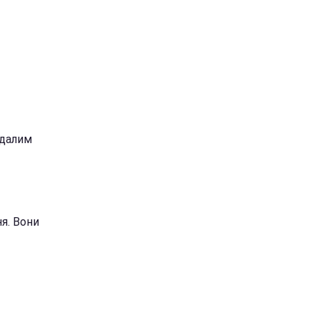
вдалим
ня. Вони