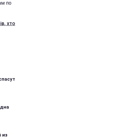
ам по
в, хто
спасут
одна
 из