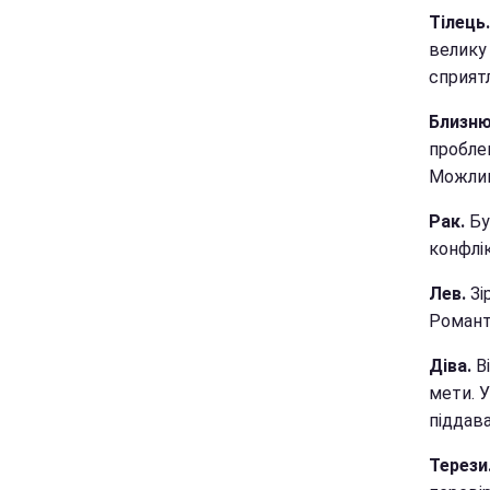
Тілець
велику 
сприятл
Близню
пробле
Можлив
Рак.
Бу
конфлік
Лев.
Зі
Романт
Діва.
Ві
мети. У
піддав
Терези