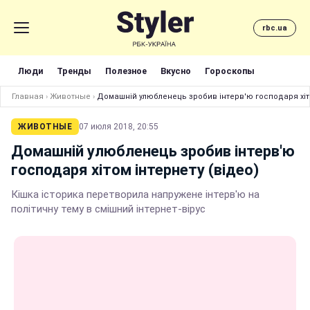
rbc.ua
Люди
Тренды
Полезное
Вкусно
Гороскопы
Главная
›
Животные
›
Домашній улюбленець зробив інтерв'ю господаря хіто
ЖИВОТНЫЕ
07 июля 2018, 20:55
Домашній улюбленець зробив інтерв'ю
господаря хітом інтернету (відео)
Кішка історика перетворила напружене інтерв'ю на
політичну тему в смішний інтернет-вірус