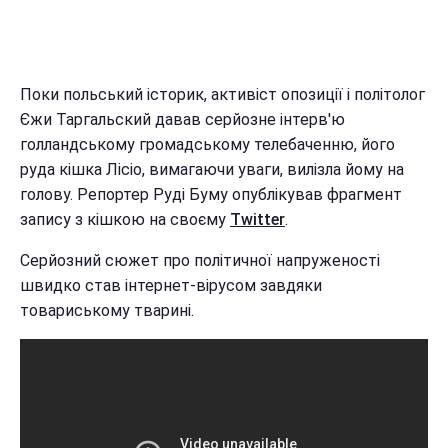
Поки польський історик, активіст опозиції і політолог
Єжи Таргальский давав серйозне інтерв'ю
голландському громадському телебаченню, його
руда кішка Лісіо, вимагаючи уваги, вилізла йому на
голову. Репортер Руді Буму опублікував фрагмент
запису з кішкою на своєму
Twitter
.
Серйозний сюжет про політичної напруженості
швидко став інтернет-вірусом завдяки
товариському тварині.