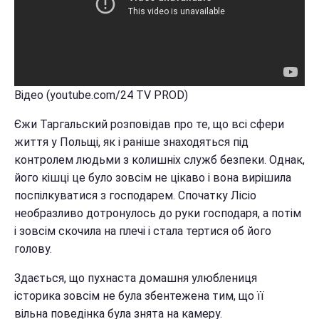
Відео (youtube.com/24 TV PROD)
Єжи Таргальский розповідав про те, що всі сфери
життя у Польщі, як і раніше знаходяться під
контролем людьми з колишніх служб безпеки. Однак,
його кішці це було зовсім не цікаво і вона вирішила
поспілкуватися з господарем. Спочатку Лісіо
необразливо дотронулось до руки господаря, а потім
і зовсім скочила на плечі і стала тертися об його
голову.
Здається, що пухнаста домашня улюблениця
історика зовсім не була збентежена тим, що її
вільна поведінка була знята на камеру.