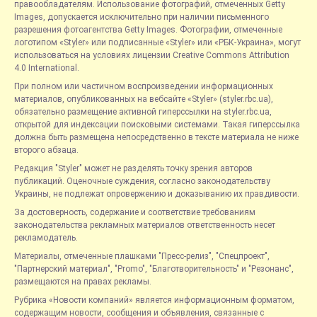
правообладателям. Использование фотографий, отмеченных Getty
Images, допускается исключительно при наличии письменного
разрешения фотоагентства Getty Images. Фотографии, отмеченные
логотипом «Styler» или подписанные «Styler» или «РБК-Украина», могут
использоваться на условиях лицензии Creative Commons Attribution
4.0 International.
При полном или частичном воспроизведении информационных
материалов, опубликованных на вебсайте «Styler» (styler.rbc.ua),
обязательно размещение активной гиперссылки на styler.rbc.ua,
открытой для индексации поисковыми системами. Такая гиперссылка
должна быть размещена непосредственно в тексте материала не ниже
второго абзаца.
Редакция "Styler" может не разделять точку зрения авторов
публикаций. Оценочные суждения, согласно законодательству
Украины, не подлежат опровержению и доказыванию их правдивости.
За достоверность, содержание и соответствие требованиям
законодательства рекламных материалов ответственность несет
рекламодатель.
Материалы, отмеченные плашками "Пресс-релиз", "Спецпроект",
"Партнерский материал", "Promo", "Благотворительность" и "Резонанс",
размещаются на правах рекламы.
Рубрика «Новости компаний» является информационным форматом,
содержащим новости, сообщения и объявления, связанные с