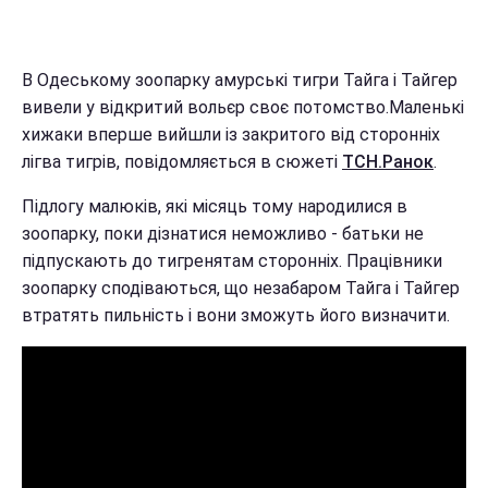
В Одеському зоопарку амурські тигри Тайга і Тайгер
вивели у відкритий вольєр своє потомство.Маленькі
хижаки вперше вийшли із закритого від сторонніх
лігва тигрів, повідомляється в сюжеті
ТСН.Ранок
.
Підлогу малюків, які місяць тому народилися в
зоопарку, поки дізнатися неможливо - батьки не
підпускають до тигренятам сторонніх. Працівники
зоопарку сподіваються, що незабаром Тайга і Тайгер
втратять пильність і вони зможуть його визначити.