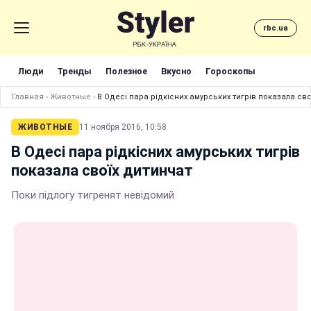
rbc.ua
Люди
Тренды
Полезное
Вкусно
Гороскопы
Главная
›
Животные
›
В Одесі пара рідкісних амурських тигрів показала сво
ЖИВОТНЫЕ
11 ноября 2016, 10:58
В Одесі пара рідкісних амурських тигрів
показала своїх дитинчат
Поки підлогу тигренят невідомий