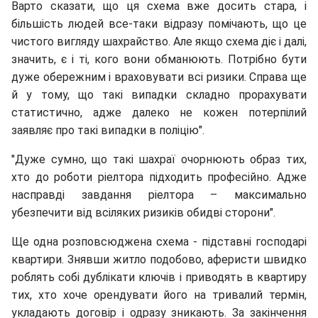
Варто сказати, що ця схема вже досить стара, і
більшість людей все-таки відразу помічають, що це
чистого вигляду шахрайство. Але якщо схема діє і далі,
значить, є і ті, кого вони обманюють. Потрібно бути
дуже обережним і враховувати всі ризики. Справа ще
й у тому, що такі випадки складно прорахувати
статистично, адже далеко не кожен потерпілий
заявляє про такі випадки в поліцію".
"Дуже сумно, що такі шахраї очорнюють образ тих,
хто до роботи ріелтора підходить професійно. Адже
насправді завдання ріелтора – максимально
убезпечити від всіляких ризиків обидві сторони".
Ще одна розповсюджена схема - підставні господарі
квартири. Знявши житло подобово, аферисти швидко
роблять собі дублікати ключів і приводять в квартиру
тих, хто хоче орендувати його на тривалий термін,
укладають договір і одразу зникають. За закінчення