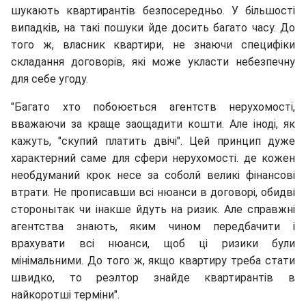
шукають квартирантів безпосередньо. У більшості
випадків, на такі пошуки йде досить багато часу. До
того ж, власник квартири, не знаючи специфіки
складання договорів, які може укласти небезпечну
для себе угоду.
"Багато хто побоюється агентств нерухомості,
вважаючи за краще заощадити кошти. Але іноді, як
кажуть, "скупий платить двічі". Цей принцип дуже
характерний саме для сфери нерухомості. де кожен
необдуманий крок несе за соболй великі фінансові
втрати. Не прописавши всі нюанси в договорі, обидві
сторонытак чи інакше йдуть на ризик. Але справжні
агентства знають, яким чином передбачити і
врахувати всі нюанси, щоб ці ризики були
мінімальними. До того ж, якщо квартиру треба стати
швидко, то реэлтор знайде квартирантів в
найкоротші терміни".