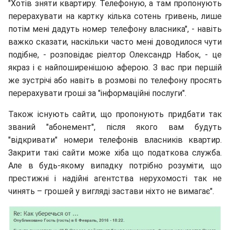
"Хотів зняти квартиру. Телефоную, а там пропонують
перерахувати на картку кілька сотень гривень, лише
потім мені дадуть номер телефону власника", - навіть
важко сказати, наскільки часто мені доводилося чути
подібне, - розповідає ріелтор Олександр Набок, - це
якраз і є найпоширенішою аферою. З вас при першій
же зустрічі або навіть в розмові по телефону просять
перерахувати гроші за "інформаційні послуги".
Також існують сайти, що пропонують придбати так
званий "абонемент", після якого вам будуть
"відкривати" номери телефонів власників квартир.
Закрити такі сайти може хіба що податкова служба.
Але в будь-якому випадку потрібно розуміти, що
престижні і надійні агентства нерухомості так не
чинять – грошей у вигляді застави ніхто не вимагає".