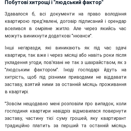
Побутові
хитрощі і "людський фактор"
Здавалося б, всі документи на право володіння
квартирою пред'явлені, договір підписаний і орендар
вселився в омріяне житло. Але через якийсь час
можуть виникнути додаткові "нюанси".
Інші негаразди, які виникають як під час здачі
квартири, так вже і через місяці або навіть роки після
укладення угоди, пов'язані не так з шахрайством, як з
"людським фактором". Іноді господарі йдуть на
хитрість, щоб під різними приводами не віддавати
заставу, взятий ними за останній місяць проживання
в квартирі.
"Зовсім нещодавно мені розповіли про випадок, коли
господиня квартири навідріз відмовилася повернути
заставу, частину тієї суму грошей, яку квартирант
традиційно платить за перший та останній місяць