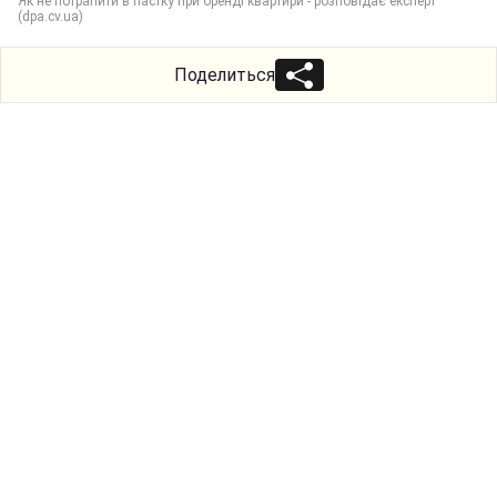
Як не потрапити в пастку при оренді квартири - розповідає експерт
(dpa.cv.ua)
Поделиться