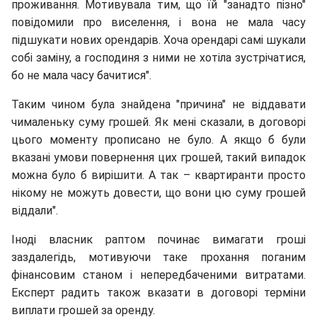
проживання. Мотивувала тим, що їй "занадто пізно"
повідомили про виселення, і вона не мала часу
підшукати нових орендарів. Хоча орендарі самі шукали
собі заміну, а господиня з ними не хотіла зустрічатися,
бо не мала часу бачитися".
Таким чином була знайдена "причина" не віддавати
чималеньку суму грошей. Як мені сказали, в договорі
цього моменту прописано не було. А якщо б були
вказані умови повернення цих грошей, такий випадок
можна було б вирішити. А так – квартиранти просто
нікому не можуть довести, що вони цю суму грошей
віддали".
Іноді власник раптом починає вимагати гроші
заздалегідь, мотивуючи таке прохання поганим
фінансовим станом і непередбаченими витратами.
Експерт радить також вказати в договорі терміни
виплати грошей за оренду.