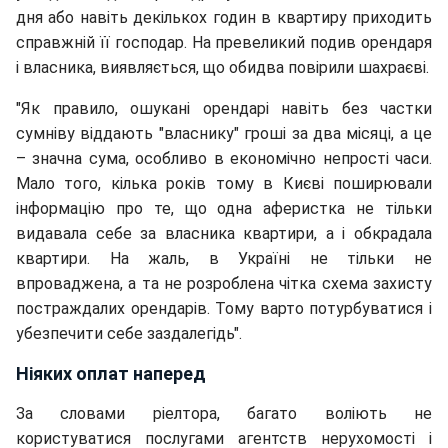
дня або навіть декількох годин в квартиру приходить
справжній її господар. На превеликий подив орендаря
і власника, виявляється, що обидва повірили шахраєві.
"Як правило, ошукані орендарі навіть без частки
сумніву віддають "власнику" гроші за два місяці, а це
– значна сума, особливо в економічно непрості часи.
Мало того, кілька років тому в Києві поширювали
інформацію про те, що одна аферистка не тільки
видавала себе за власника квартири, а і обкрадала
квартири. На жаль, в Україні не тільки не
впроваджена, а та не розроблена чітка схема захисту
постраждалих орендарів. Тому варто потурбуватися і
убезпечити себе заздалегідь".
Ніяких оплат наперед
За словами ріелтора, багато воліють не
користуватися послугами агентств нерухомості і