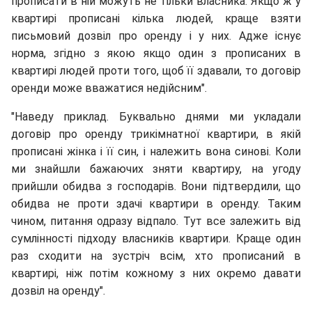
прописати в ній можуть не тільки власника. Якщо ж у
квартирі прописані кілька людей, краще взяти
письмовий дозвіл про оренду і у них. Адже існує
норма, згідно з якою якщо один з прописаних в
квартирі людей проти того, щоб її здавали, то договір
оренди може вважатися недійсним".
"Наведу приклад. Буквально днями ми укладали
договір про оренду трикімнатної квартири, в якій
прописані жінка і її син, і належить вона синові. Коли
ми знайшли бажаючих зняти квартиру, на угоду
прийшли обидва з господарів. Вони підтвердили, що
обидва не проти здачі квартири в оренду. Таким
чином, питання одразу відпало. Тут все залежить від
сумлінності підходу власників квартири. Краще один
раз сходити на зустріч всім, хто прописаний в
квартирі, ніж потім кожному з них окремо давати
дозвіл на оренду".