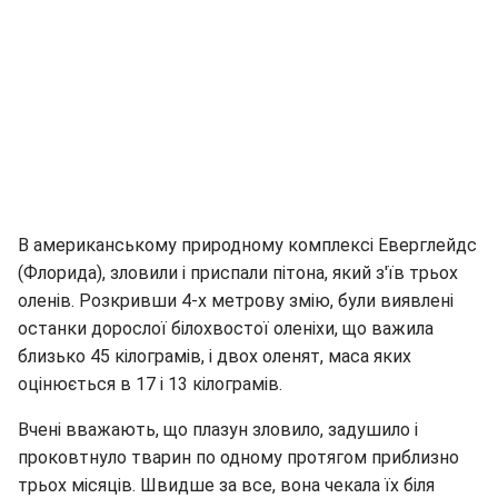
В американському природному комплексі Еверглейдс
(Флорида), зловили і приспали пітона, який з'їв трьох
оленів. Розкривши 4-х метрову змію, були виявлені
останки дорослої білохвостої оленіхи, що важила
близько 45 кілограмів, і двох оленят, маса яких
оцінюється в 17 і 13 кілограмів.
Вчені вважають, що плазун зловило, задушило і
проковтнуло тварин по одному протягом приблизно
трьох місяців. Швидше за все, вона чекала їх біля