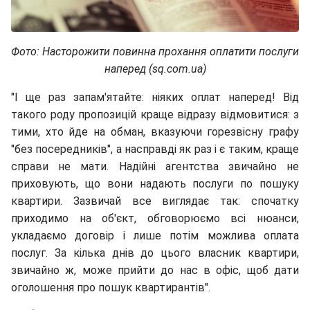
Фото: Насторожити повинна прохання оплатити послуги
наперед (sq.com.ua)
"І ще раз запам'ятайте: ніяких оплат наперед! Від
такого роду пропозицій краще відразу відмовитися: з
тими, хто йде на обман, вказуючи горезвісну графу
"без посередників", а насправді як раз і є таким, краще
справи не мати. Надійні агентства звичайно не
приховують, що вони надають послуги по пошуку
квартири. Зазвичай все виглядає так: спочатку
приходимо на об'єкт, обговорюємо всі нюанси,
укладаємо договір і лише потім можлива оплата
послуг. За кілька днів до цього власник квартири,
звичайно ж, може прийти до нас в офіс, щоб дати
оголошення про пошук квартирантів".