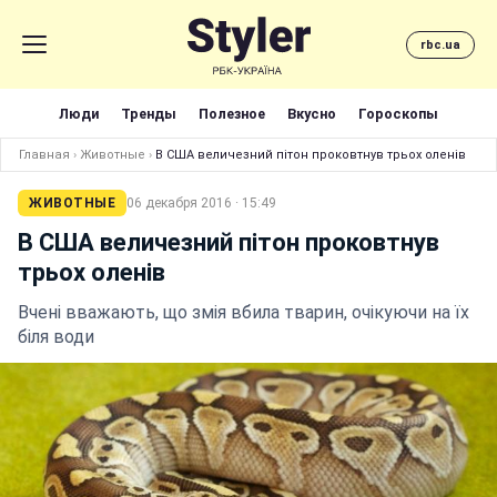
rbc.ua
Люди
Тренды
Полезное
Вкусно
Гороскопы
Главная
›
Животные
›
В США величезний пітон проковтнув трьох оленів
ЖИВОТНЫЕ
06 декабря 2016 · 15:49
В США величезний пітон проковтнув
трьох оленів
Вчені вважають, що змія вбила тварин, очікуючи на їх
біля води