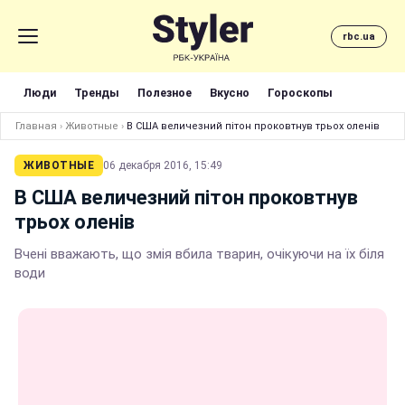
rbc.ua
Люди
Тренды
Полезное
Вкусно
Гороскопы
Главная
›
Животные
›
В США величезний пітон проковтнув трьох оленів
ЖИВОТНЫЕ
06 декабря 2016, 15:49
В США величезний пітон проковтнув
трьох оленів
Вчені вважають, що змія вбила тварин, очікуючи на їх біля
води