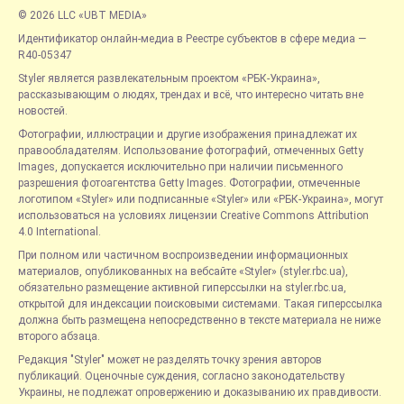
© 2026 LLC «UBT MEDIA»
Идентификатор онлайн-медиа в Реестре субъектов в сфере медиа —
R40-05347
Styler является развлекательным проектом «РБК-Украина»,
рассказывающим о людях, трендах и всё, что интересно читать вне
новостей.
Фотографии, иллюстрации и другие изображения принадлежат их
правообладателям. Использование фотографий, отмеченных Getty
Images, допускается исключительно при наличии письменного
разрешения фотоагентства Getty Images. Фотографии, отмеченные
логотипом «Styler» или подписанные «Styler» или «РБК-Украина», могут
использоваться на условиях лицензии Creative Commons Attribution
4.0 International.
При полном или частичном воспроизведении информационных
материалов, опубликованных на вебсайте «Styler» (styler.rbc.ua),
обязательно размещение активной гиперссылки на styler.rbc.ua,
открытой для индексации поисковыми системами. Такая гиперссылка
должна быть размещена непосредственно в тексте материала не ниже
второго абзаца.
Редакция "Styler" может не разделять точку зрения авторов
публикаций. Оценочные суждения, согласно законодательству
Украины, не подлежат опровержению и доказыванию их правдивости.