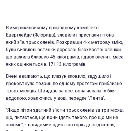
В американському природному комплексі
Еверглейдс (Флорида), зловили і приспали пітона,
який з'їв трьох оленів. Розкривши 4-х метрову змію,
були виявлені останки дорослої білохвостої оленіхи,
що важила близько 45 кілограмів, і двох оленят, маса
яких оцінюється в 17 і 13 кілограмів.
Вчені вважають, що плазун зловило, задушило і
проковтнуло тварин по одному протягом приблизно
трьох місяців. Швидше за все, вона чекала їх біля
водопою, ховаючись у воді, передає "Лента".
"Якщо пітон здатний з'їсти трьох оленів за три місяці,
що, питається, ще вони їдять такого, про що ми не
знаємо", - повідомив один з авторів дослідження,