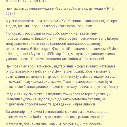
© 2026 LLC «UBT MEDIA»
Ідентифікатор онлайн-медіа в Реєстрі суб’єктів у сфері медіа — R40-
05347
Styler є розважальним проєктом «РБК-Україна», який розповідає про
людей, тренди і все, що цікаво читати поза новинами.
Фотографії, ілюстрації та інші зображення належать їхнім
правовласникам. Використання фотографій, позначених Getty Images,
допускається виключно за наявності письмового дозволу
фотоагентства Getty Images. Фотографії, позначені логотипом «Styler»
або підписані «Styler» чи «РБК-Україна», можуть використовуватися на
умовах ліцензії Creative Commons Attribution 4.0 International.
При повному або частковому відтворенні інформаційних матеріалів,
опублікованих на вебсайті «Styler» (styler.rbc.ua), обов'язковим є
розміщення активного гіперпосилання на styler.rbc.ua, відкритого для
індексації пошуковими системами. Таке гіперпосилання має бути
розміщене безпосередньо в тексті матеріалу не нижче другого абзацу.
Редакція «Styler» може не поділяти точку зору авторів публікацій.
Оціночні судження, відповідно до законодавства України, не
підлягають спростуванню та доведенню їх правдивості.
За достовірність, зміст і відповідність вимогам законодавства
рекламних матеріалів відповідальність несе рекламодавець.
Матеріали, позначені плашками «Прес-реліз», «Спецпроєкт»,