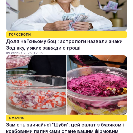
ГОРОСКОПИ
Доля на їхньому боці: астрологи назвали знаки
Зодіаку, у яких завжди є гроші
09 серпня 2026, 12:06
СМАЧНО
Замість звичайної "Шуби": цей салат з буряком і
крабовими паличками стане вашим фірмовим