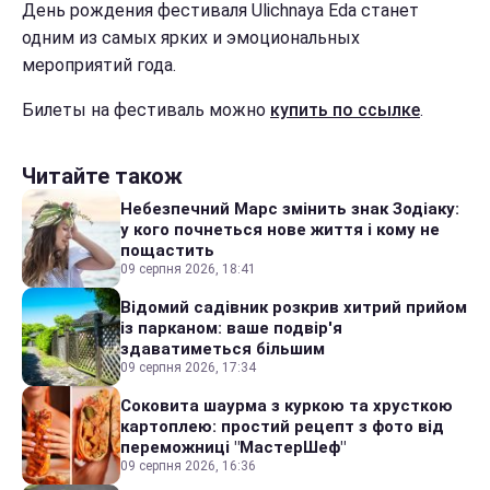
День рождения фестиваля Ulichnaya Eda станет
одним из самых ярких и эмоциональных
мероприятий года.
Билеты на фестиваль можно
купить по ссылке
.
Читайте також
Небезпечний Марс змінить знак Зодіаку:
у кого почнеться нове життя і кому не
пощастить
09 серпня 2026, 18:41
Відомий садівник розкрив хитрий прийом
із парканом: ваше подвір'я
здаватиметься більшим
09 серпня 2026, 17:34
Соковита шаурма з куркою та хрусткою
картоплею: простий рецепт з фото від
переможниці "МастерШеф"
09 серпня 2026, 16:36