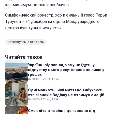
как минимум, свежо и необычно.
Симфонический оркестр, хор и сильный голос Тарьи
Турунен – 21 декабря на сцене Международного
центра культуры и искусств.
Інтелектуальна власність
Читайте також
Українці відповіли, чому не їдуть у
відпустку цього року: справа не лише у
грошах
07 серпня 2026, 12:30
Одні мовчать, інші миттєво вибухають:
хто зі знаків Зодіаку не стримує емоцій
07 серпня 2026, 11:43
Смак літа в тарілці: це гаспачо від