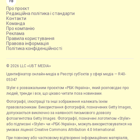
FB
Про проєкт
Редакційна політика і стандарти
Контакти
Команда
Про компанію
Реклама
Правила користування
Правова інформація
Політика конфіденційності
© 2026 LLC «UBT MEDIA»
Ідентифікатор онлайн-медіа в Реєстрі суб’єктів у сфері медіа — R40-
05347
Styler є розважальним проєктом «РБК-Україна», який розповідає про
людей, тренди і все, що цікаво читати поза новинами.
Фотографії, ілюстрації та інші зображення належать їхнім
правовласникам. Використання фотографій, позначених Getty Images,
допускається виключно за наявності письмового дозволу
фотоагентства Getty Images. Фотографії, позначені логотипом «Styler»
або підписані «Styler» чи «РБК-Україна», можуть використовуватися на
умовах ліцензії Creative Commons Attribution 4.0 International.
При повному або частковому відтворенні інформаційних матеріалів,