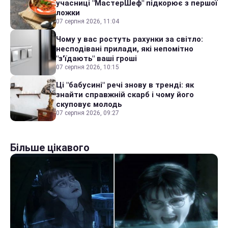
учасниці "МастерШеф" підкорює з першої
ложки
07 серпня 2026, 11:04
Чому у вас ростуть рахунки за світло:
несподівані прилади, які непомітно
"з'їдають" ваші гроші
07 серпня 2026, 10:15
Ці "бабусині" речі знову в тренді: як
знайти справжній скарб і чому його
скуповує молодь
07 серпня 2026, 09:27
Більше цікавого