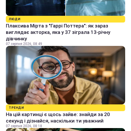
ЛЮДИ
Плаксива Мірта з "Гаррі Поттера": як зараз
виглядає акторка, яка у 37 зіграла 13-річну
дівчинку
07 серпня 2026, 08:49
ТРЕНДИ
На цій картинці є щось зайве: знайди за 20
секунд і дізнайся, наскільки ти уважний
07 серпня 2026, 08:18