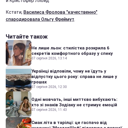
и Кристофер Ллойд.
Кстати,
Василиса Фролова "качественно"
спародировала Ольгу Фреймут
.
Читайте також
Не лише льон: стилістка розкрила 6
секретів комфортного образу у спеку
07 серпня 2026, 13:14
Українці відповіли, чому не їдуть у
відпустку цього року: справа не лише у
грошах
07 серпня 2026, 12:30
Одні мовчать, інші миттєво вибухають:
хто зі знаків Зодіаку не стримує емоцій
07 серпня 2026, 11:43
Смак літа в тарілці: це гаспачо від
учасниці "МастерШеф" підкорює з першої