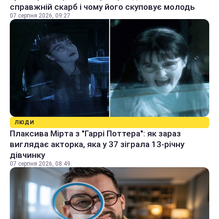
справжній скарб і чому його скуповує молодь
07 серпня 2026, 09:27
ЛЮДИ
Плаксива Мірта з "Гаррі Поттера": як зараз
виглядає акторка, яка у 37 зіграла 13-річну
дівчинку
07 серпня 2026, 08:49