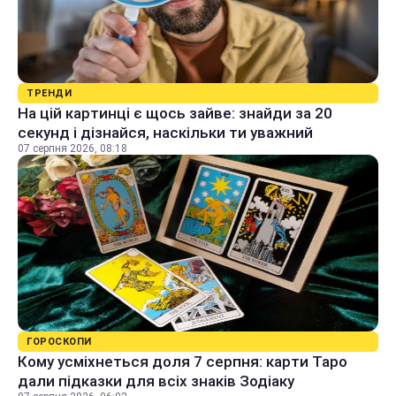
ТРЕНДИ
На цій картинці є щось зайве: знайди за 20
секунд і дізнайся, наскільки ти уважний
07 серпня 2026, 08:18
ГОРОСКОПИ
Кому усміхнеться доля 7 серпня: карти Таро
дали підказки для всіх знаків Зодіаку