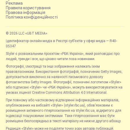
Реклама
Правила користування
Правова інформація
Політика конфіденційності
© 2026 LLC «UBT MEDIA»
Ідентифікатор онлайн-медіа в Реєстрі суб’єктів у сфері медіа — R40-
05347
Styler є розважальним проєктом «РБК-Україна», який розповідає про
людей, тренди і все, що цікаво читати поза новинами.
Фотографії, ілюстрації та інші зображення належать їхнім
правовласникам. Використання фотографій, позначених Getty Images,
допускається виключно за наявності письмового дозволу
фотоагентства Getty Images. Фотографії, позначені логотипом «Styler»
або підписані «Styler» чи «РБК-Україна», можуть використовуватися на
умовах ліцензії Creative Commons Attribution 4.0 International.
При повному або частковому відтворенні інформаційних матеріалів,
опублікованих на вебсайті «Styler» (styler.rbc.ua), обов'язковим є
розміщення активного гіперпосилання на styler.rbc.ua, відкритого для
індексації пошуковими системами. Таке гіперпосилання має бути
розміщене безпосередньо в тексті матеріалу не нижче другого абзацу.
Редакція «Styler» може не поділяти точку зору авторів публікацій.