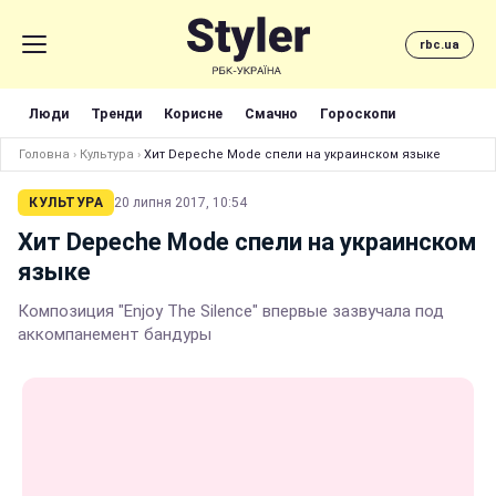
rbc.ua
Люди
Тренди
Корисне
Смачно
Гороскопи
Головна
›
Культура
›
Хит Depeche Mode спели на украинском языке
КУЛЬТУРА
20 липня 2017, 10:54
Хит Depeche Mode спели на украинском
языке
Композиция "Enjoy The Silence" впервые зазвучала под
аккомпанемент бандуры