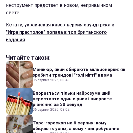
инструмент предстает в новом, непривычном
свете.
Кстати,
украинская кавер-версия саундтрека к
"Игре престолов" попала в топ британского
издания
.
Читайте також
Манікюр, який обирають мільйонерки: як
зробити трендові "голі нігті" вдома
06 серпня 2026, 08:43
Впорається тільки найрозумніший:
переставте один сірник і виправте
рівняння за 30 секунд
06 серпня 2026, 08:02
Таро-гороскоп на 6 серпня: кому
обіцяють успіх, а кому - випробування