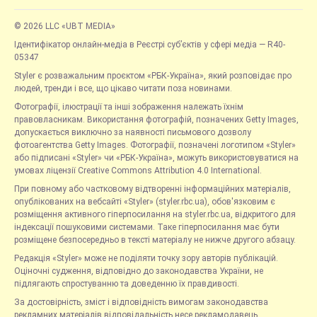
© 2026 LLC «UBT MEDIA»
Ідентифікатор онлайн-медіа в Реєстрі суб’єктів у сфері медіа — R40-
05347
Styler є розважальним проєктом «РБК-Україна», який розповідає про
людей, тренди і все, що цікаво читати поза новинами.
Фотографії, ілюстрації та інші зображення належать їхнім
правовласникам. Використання фотографій, позначених Getty Images,
допускається виключно за наявності письмового дозволу
фотоагентства Getty Images. Фотографії, позначені логотипом «Styler»
або підписані «Styler» чи «РБК-Україна», можуть використовуватися на
умовах ліцензії Creative Commons Attribution 4.0 International.
При повному або частковому відтворенні інформаційних матеріалів,
опублікованих на вебсайті «Styler» (styler.rbc.ua), обов'язковим є
розміщення активного гіперпосилання на styler.rbc.ua, відкритого для
індексації пошуковими системами. Таке гіперпосилання має бути
розміщене безпосередньо в тексті матеріалу не нижче другого абзацу.
Редакція «Styler» може не поділяти точку зору авторів публікацій.
Оціночні судження, відповідно до законодавства України, не
підлягають спростуванню та доведенню їх правдивості.
За достовірність, зміст і відповідність вимогам законодавства
рекламних матеріалів відповідальність несе рекламодавець.