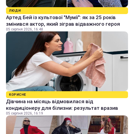
ЛЮДИ
Артед Бей із культової "Мумії": як за 25 років
змінився актор, який зіграв відважного героя
05 серпня 2026, 16:48
КОРИСНЕ
Дівчина на місяць відмовилася від
кондиціонеру для білизни: результат вразив
05 серпня 2026, 16:19