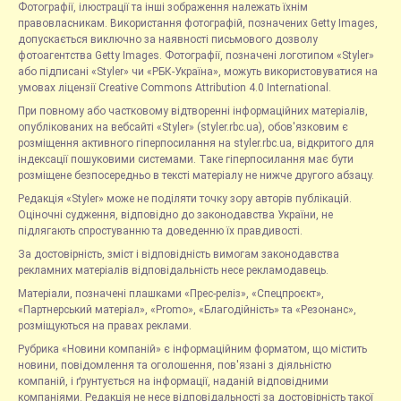
Фотографії, ілюстрації та інші зображення належать їхнім
правовласникам. Використання фотографій, позначених Getty Images,
допускається виключно за наявності письмового дозволу
фотоагентства Getty Images. Фотографії, позначені логотипом «Styler»
або підписані «Styler» чи «РБК-Україна», можуть використовуватися на
умовах ліцензії Creative Commons Attribution 4.0 International.
При повному або частковому відтворенні інформаційних матеріалів,
опублікованих на вебсайті «Styler» (styler.rbc.ua), обов'язковим є
розміщення активного гіперпосилання на styler.rbc.ua, відкритого для
індексації пошуковими системами. Таке гіперпосилання має бути
розміщене безпосередньо в тексті матеріалу не нижче другого абзацу.
Редакція «Styler» може не поділяти точку зору авторів публікацій.
Оціночні судження, відповідно до законодавства України, не
підлягають спростуванню та доведенню їх правдивості.
За достовірність, зміст і відповідність вимогам законодавства
рекламних матеріалів відповідальність несе рекламодавець.
Матеріали, позначені плашками «Прес-реліз», «Спецпроєкт»,
«Партнерський матеріал», «Promo», «Благодійність» та «Резонанс»,
розміщуються на правах реклами.
Рубрика «Новини компаній» є інформаційним форматом, що містить
новини, повідомлення та оголошення, пов'язані з діяльністю
компаній, і ґрунтується на інформації, наданій відповідними
компаніями. Редакція не несе відповідальності за достовірність такої