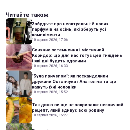
Читайте також
Забудьте про неактуальні: 5 нових
парфумів на осінь, які зберуть усі
компліменти
10 серпня 2026, 17:06
Сонячне затемнення і містичний
Коридор: що для нас готує цей тиждень
і які дні будуть вдалими
10 серпня 2026, 16:33
"Була причепом": як поскандалили
дружини Остапчука і Анатоліча та що
кажуть їхні чоловіки
10 серпня 2026, 15:52
Так диню ви ще не закривали: незвичний
рецепт, який здивує всю родину
10 серпня 2026, 15:27