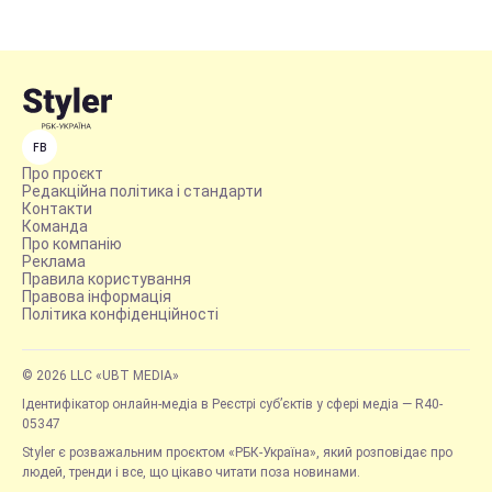
FB
Про проєкт
Редакційна політика і стандарти
Контакти
Команда
Про компанію
Реклама
Правила користування
Правова інформація
Політика конфіденційності
© 2026 LLC «UBT MEDIA»
Ідентифікатор онлайн-медіа в Реєстрі суб’єктів у сфері медіа — R40-
05347
Styler є розважальним проєктом «РБК-Україна», який розповідає про
людей, тренди і все, що цікаво читати поза новинами.