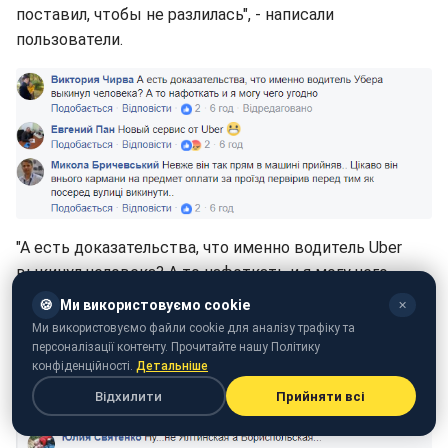
поставил, чтобы не разлилась", - написали
пользователи.
"А есть доказательства, что именно водитель Uber
выкинул человека? А то нафоткать и я могу чего
угодно", - отметили в сети.
🍪
Ми використовуємо cookie
✕
Ми використовуємо файли cookie для аналізу трафіку та
"Двойной тариф, рот скотчем замотал и доставка к
персоналізації контенту. Прочитайте нашу Політику
дому!" – шутят в комментариях.
конфіденційності.
Детальніше
Відхилити
Прийняти всі