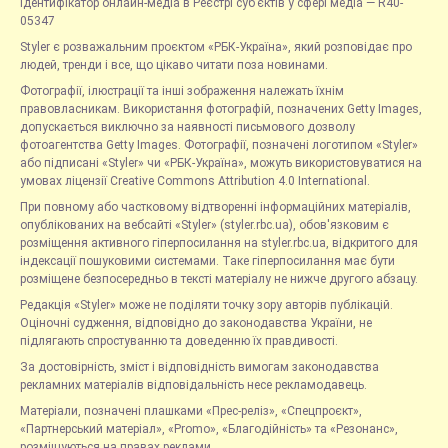
Ідентифікатор онлайн-медіа в Реєстрі суб’єктів у сфері медіа — R40-
05347
Styler є розважальним проєктом «РБК-Україна», який розповідає про
людей, тренди і все, що цікаво читати поза новинами.
Фотографії, ілюстрації та інші зображення належать їхнім
правовласникам. Використання фотографій, позначених Getty Images,
допускається виключно за наявності письмового дозволу
фотоагентства Getty Images. Фотографії, позначені логотипом «Styler»
або підписані «Styler» чи «РБК-Україна», можуть використовуватися на
умовах ліцензії Creative Commons Attribution 4.0 International.
При повному або частковому відтворенні інформаційних матеріалів,
опублікованих на вебсайті «Styler» (styler.rbc.ua), обов'язковим є
розміщення активного гіперпосилання на styler.rbc.ua, відкритого для
індексації пошуковими системами. Таке гіперпосилання має бути
розміщене безпосередньо в тексті матеріалу не нижче другого абзацу.
Редакція «Styler» може не поділяти точку зору авторів публікацій.
Оціночні судження, відповідно до законодавства України, не
підлягають спростуванню та доведенню їх правдивості.
За достовірність, зміст і відповідність вимогам законодавства
рекламних матеріалів відповідальність несе рекламодавець.
Матеріали, позначені плашками «Прес-реліз», «Спецпроєкт»,
«Партнерський матеріал», «Promo», «Благодійність» та «Резонанс»,
розміщуються на правах реклами.