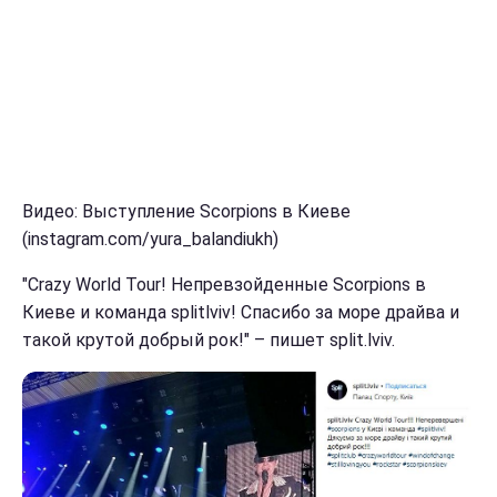
Видео: Выступление Scorpions в Киеве
(instagram.com/yura_balandiukh)
"Crazy World Tour! Непревзойденные Scorpions в
Киеве и команда splitlviv! Спасибо за море драйва и
такой крутой добрый рок!" – пишет split.lviv.