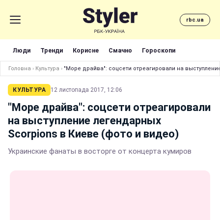
rbc.ua
Люди
Тренди
Корисне
Смачно
Гороскопи
Головна
›
Культура
›
"Море драйва": соцсети отреагировали на выступление
КУЛЬТУРА
12 листопада 2017, 12:06
"Море драйва": соцсети отреагировали
на выступление легендарных
Scorpions в Киеве (фото и видео)
Украинские фанаты в восторге от концерта кумиров