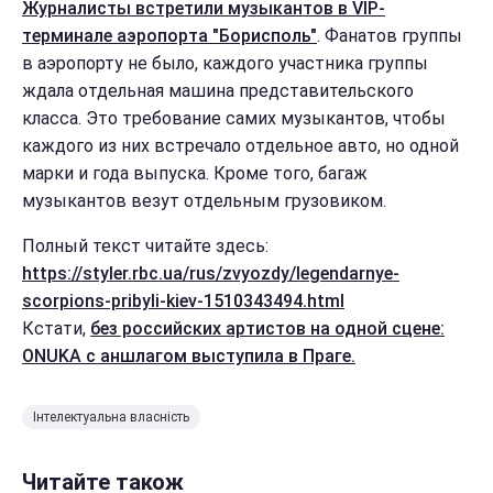
Журналисты встретили музыкантов в VIP-
терминале аэропорта "Борисполь"
. Фанатов группы
в аэропорту не было, каждого участника группы
ждала отдельная машина представительского
класса. Это требование самих музыкантов, чтобы
каждого из них встречало отдельное авто, но одной
марки и года выпуска. Кроме того, багаж
музыкантов везут отдельным грузовиком.
Полный текст читайте здесь:
https://styler.rbc.ua/rus/zvyozdy/legendarnye-
scorpions-pribyli-kiev-1510343494.html
Кстати,
без российских артистов на одной сцене:
ONUKA с аншлагом выступила в Праге.
Інтелектуальна власність
Читайте також