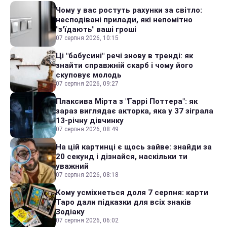
Чому у вас ростуть рахунки за світло:
несподівані прилади, які непомітно
"з'їдають" ваші гроші
07 серпня 2026, 10:15
Ці "бабусині" речі знову в тренді: як
знайти справжній скарб і чому його
скуповує молодь
07 серпня 2026, 09:27
Плаксива Мірта з "Гаррі Поттера": як
зараз виглядає акторка, яка у 37 зіграла
13-річну дівчинку
07 серпня 2026, 08:49
На цій картинці є щось зайве: знайди за
20 секунд і дізнайся, наскільки ти
уважний
07 серпня 2026, 08:18
Кому усміхнеться доля 7 серпня: карти
Таро дали підказки для всіх знаків
Зодіаку
07 серпня 2026, 06:02