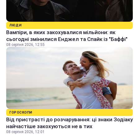
ЛЮДИ
Вампіри, в яких закохувалися мільйони: як
сьогодні змінилися Енджел та Спайк із "Баффі"
08 серпня 2026, 12:55
ГОРОСКОПИ
Від пристрасті до розчарування: ці знаки Зодіаку
найчастіше закохуються не в тих
08 серпня 2026, 12:01