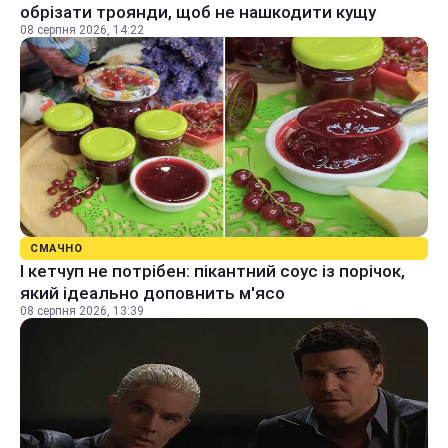
обрізати троянди, щоб не нашкодити кущу
08 серпня 2026, 14:22
СМАЧНО
І кетчуп не потрібен: пікантний соус із порічок,
який ідеально доповнить м'ясо
08 серпня 2026, 13:39