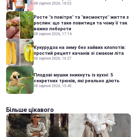
08 серпня 2026, 18:02
Росте "з повітря" та "висмоктує" життя з
рослин: що таке повитиця та чому її так
важко побороти
08 серпня 2026, 17:14
Кукурудза на зиму без зайвих клопотів:
простий рецепт качанів зі смаком літа
08 серпня 2026, 16:27
Плодові мушки зникнуть із кухні: 5
секретних трюків, які реально діють
08 серпня 2026, 15:45
Більше цікавого