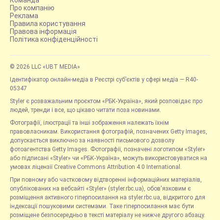
Команда
Про компанію
Реклама
Правила користування
Правова інформація
Політика конфіденційності
© 2026 LLC «UBT MEDIA»
Ідентифікатор онлайн-медіа в Реєстрі суб’єктів у сфері медіа — R40-
05347
Styler є розважальним проєктом «РБК-Україна», який розповідає про
людей, тренди і все, що цікаво читати поза новинами.
Фотографії, ілюстрації та інші зображення належать їхнім
правовласникам. Використання фотографій, позначених Getty Images,
допускається виключно за наявності письмового дозволу
фотоагентства Getty Images. Фотографії, позначені логотипом «Styler»
або підписані «Styler» чи «РБК-Україна», можуть використовуватися на
умовах ліцензії Creative Commons Attribution 4.0 International.
При повному або частковому відтворенні інформаційних матеріалів,
опублікованих на вебсайті «Styler» (styler.rbc.ua), обов'язковим є
розміщення активного гіперпосилання на styler.rbc.ua, відкритого для
індексації пошуковими системами. Таке гіперпосилання має бути
розміщене безпосередньо в тексті матеріалу не нижче другого абзацу.