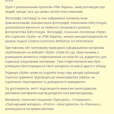
05347
Styler є розважальним проєктом «РБК-Україна», який розповідає про
людей, тренди і все, що цікаво читати поза новинами.
Фотографії, ілюстрації та інші зображення належать їхнім
правовласникам. Використання фотографій, позначених Getty Images,
допускається виключно за наявності письмового дозволу
фотоагентства Getty Images. Фотографії, позначені логотипом «Styler»
або підписані «Styler» чи «РБК-Україна», можуть використовуватися на
умовах ліцензії Creative Commons Attribution 4.0 International.
При повному або частковому відтворенні інформаційних матеріалів,
опублікованих на вебсайті «Styler» (styler.rbc.ua), обов'язковим є
розміщення активного гіперпосилання на styler.rbc.ua, відкритого для
індексації пошуковими системами. Таке гіперпосилання має бути
розміщене безпосередньо в тексті матеріалу не нижче другого абзацу.
Редакція «Styler» може не поділяти точку зору авторів публікацій.
Оціночні судження, відповідно до законодавства України, не
підлягають спростуванню та доведенню їх правдивості.
За достовірність, зміст і відповідність вимогам законодавства
рекламних матеріалів відповідальність несе рекламодавець.
Матеріали, позначені плашками «Прес-реліз», «Спецпроєкт»,
«Партнерський матеріал», «Promo», «Благодійність» та «Резонанс»,
розміщуються на правах реклами.