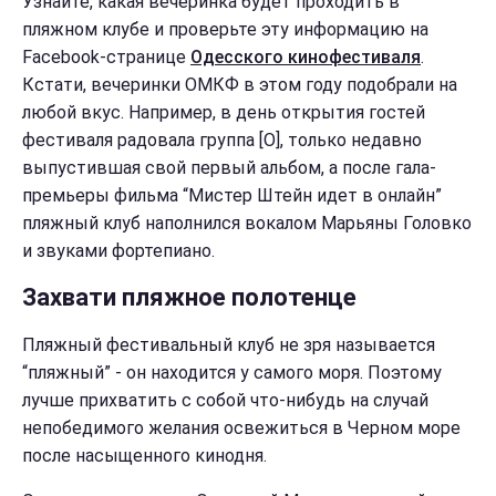
Узнайте, какая вечеринка будет проходить в
пляжном клубе и проверьте эту информацию на
Facebook-странице
Одесского кинофестиваля
.
Кстати, вечеринки ОМКФ в этом году подобрали на
любой вкус. Например, в день открытия гостей
фестиваля радовала группа [O], только недавно
выпустившая свой первый альбом, а после гала-
премьеры фильма “Мистер Штейн идет в онлайн”
пляжный клуб наполнился вокалом Марьяны Головко
и звуками фортепиано.
Захвати пляжное полотенце
Пляжный фестивальный клуб не зря называется
“пляжный” - он находится у самого моря. Поэтому
лучше прихватить с собой что-нибудь на случай
непобедимого желания освежиться в Черном море
после насыщенного кинодня.