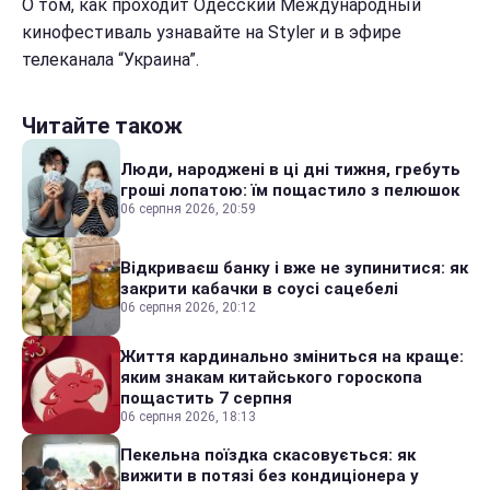
О том, как проходит Одесский Международный
кинофестиваль узнавайте на Styler и в эфире
телеканала “Украина”.
Читайте також
Люди, народжені в ці дні тижня, гребуть
гроші лопатою: їм пощастило з пелюшок
06 серпня 2026, 20:59
Відкриваєш банку і вже не зупинитися: як
закрити кабачки в соусі сацебелі
06 серпня 2026, 20:12
Життя кардинально зміниться на краще:
яким знакам китайського гороскопа
пощастить 7 серпня
06 серпня 2026, 18:13
Пекельна поїздка скасовується: як
вижити в потязі без кондиціонера у