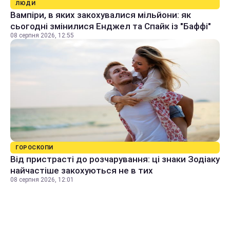
ЛЮДИ
Вампіри, в яких закохувалися мільйони: як
сьогодні змінилися Енджел та Спайк із "Баффі"
08 серпня 2026, 12:55
ГОРОСКОПИ
Від пристрасті до розчарування: ці знаки Зодіаку
найчастіше закохуються не в тих
08 серпня 2026, 12:01