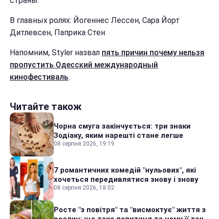
страны.
В главных ролях: Йогеннес Лессен, Сара Йорт
Дитлевсен, Паприка Стен
Напомним, Styler назвал
пять причин почему нельзя
пропустить Одесский международный
кинофестиваль
.
Читайте також
Чорна смуга закінчується: три знаки
Зодіаку, яким нарешті стане легше
08 серпня 2026, 19:19
7 романтичних комедій "нульових", які
хочеться передивлятися знову і знову
08 серпня 2026, 18:02
Росте "з повітря" та "висмоктує" життя з
рослин: що таке повитиця та чому її так