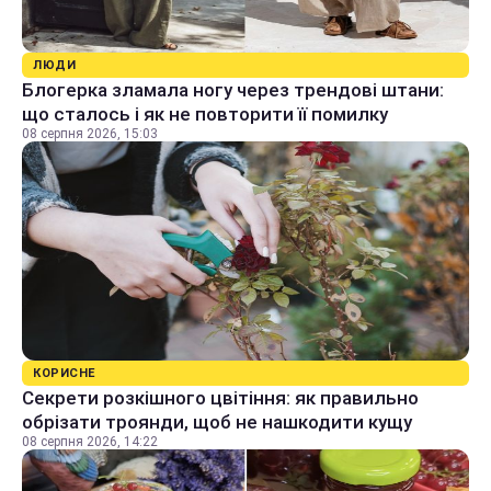
ЛЮДИ
Блогерка зламала ногу через трендові штани:
що сталось і як не повторити її помилку
08 серпня 2026, 15:03
КОРИСНЕ
Секрети розкішного цвітіння: як правильно
обрізати троянди, щоб не нашкодити кущу
08 серпня 2026, 14:22