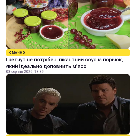
СМАЧНО
І кетчуп не потрібен: пікантний соус із порічок,
який ідеально доповнить м'ясо
08 серпня 2026, 13:39