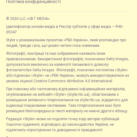
Політика конфіденційності
© 2026 LLC «UBT MEDIA»
Ідентифікатор онлайн-медіа в Реєстрі суб’єктів у сфері медіа — R40-
05347
Styler є розважальним проєктом «РБК-Україна», який розповідає про
людей, тренди і все, що цікаво читати поза новинами.
Фотографії, ілюстрації та інші зображення належать їхнім
правовласникам. Використання фотографій, позначених Getty Images,
допускається виключно за наявності письмового дозволу
фотоагентства Getty Images. Фотографії, позначені логотипом «Styler»
або підписані «Styler» чи «РБК-Україна», можуть використовуватися на
умовах ліцензії Creative Commons Attribution 4.0 International.
При повному або частковому відтворенні інформаційних матеріалів,
опублікованих на вебсайті «Styler» (styler.rbc.ua), обов'язковим є
розміщення активного гіперпосилання на styler.rbc.ua, відкритого для
індексації пошуковими системами. Таке гіперпосилання має бути
розміщене безпосередньо в тексті матеріалу не нижче другого абзацу.
Редакція «Styler» може не поділяти точку зору авторів публікацій.
Оціночні судження, відповідно до законодавства України, не
підлягають спростуванню та доведенню їх правдивості.