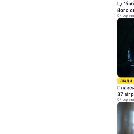
Ці "ба
його с
07 серпня
ЛЮДИ
Плакси
37 зіг
07 серпня