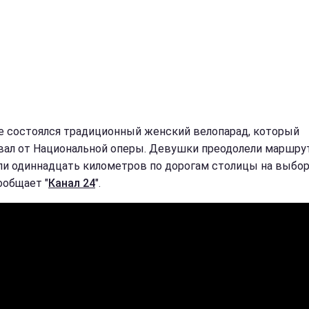
е состоялся традиционный женский велопарад, который
вал от Национальной оперы. Девушки преодолели маршру
ли одиннадцать километров по дорогам столицы на выбор
ообщает "
Канал 24
".