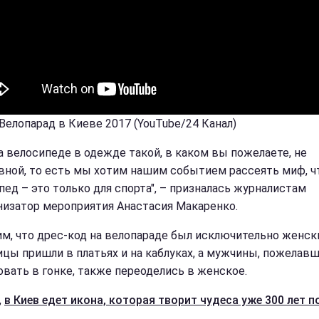
 Велопарад в Киеве 2017 (YouTube/24 Канал)
на велосипеде в одежде такой, в каком вы пожелаете, не
вной, то есть мы хотим нашим событием рассеять миф, ч
пед – это только для спорта", – призналась журналистам
низатор мероприятия Анастасия Макаренко.
м, что дрес-код на велопараде был исключительно женск
ицы пришли в платьях и на каблуках, а мужчины, пожелав
овать в гонке, также переоделись в женское.
,
в Киев едет икона, которая творит чудеса уже 300 лет п