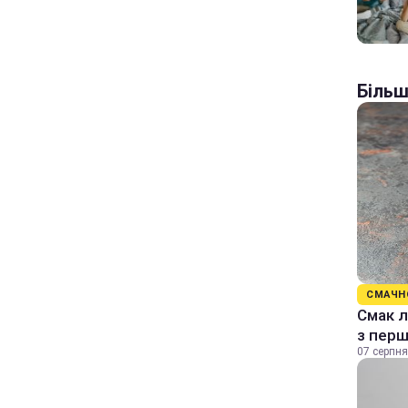
Більш
СМАЧН
Смак л
з перш
07 серпня