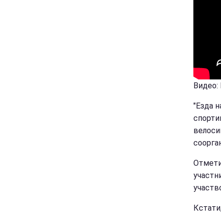
Видео:
"Езда 
спорти
велоси
соорга
Отмети
участн
участв
Кстати