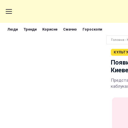
Люди
Тренди
Корисне
Смачно
Гороскопи
Головна
›
КУЛЬТ
Появи
Киев
Предста
каблука