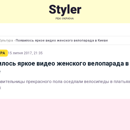
Культура
›
Появилось яркое видео женского велопарада в Киеве
УРА
15 липня 2017, 21:35
лось яркое видео женского велопарада в
е
вительницы прекрасного пола оседлали велосипеды в платьях
х