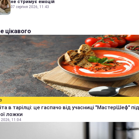
не стримує емоцій
07 серпня 2026, 11:43
е цікавого
О
іта в тарілці: це гаспачо від учасниці "МастерШеф" п
ої ложки
 2026, 11:04