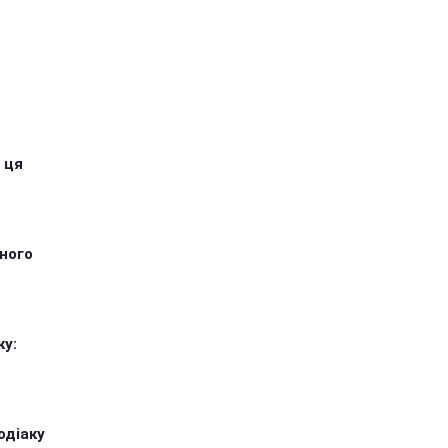
 ця
тного
ку:
одіаку