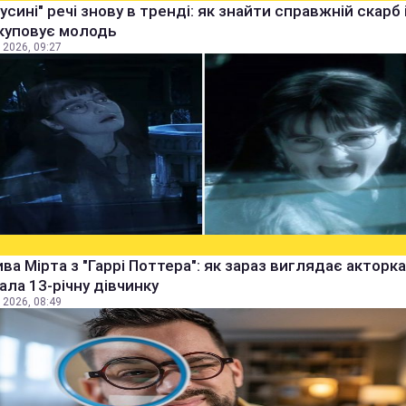
бусині" речі знову в тренді: як знайти справжній скарб 
куповує молодь
 2026, 09:27
ва Мірта з "Гаррі Поттера": як зараз виглядає акторка,
рала 13-річну дівчинку
 2026, 08:49