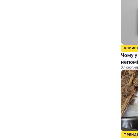
КОРИС
Чому у
непомі
07 серпня
ТРЕНД