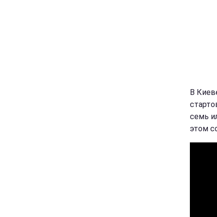
В Киев
старто
семь и
этом с