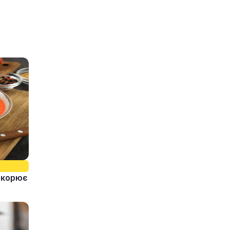
ідкорює