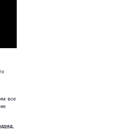
то
им: все
шие
одряд.