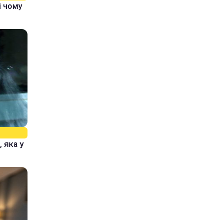
і чому
 яка у