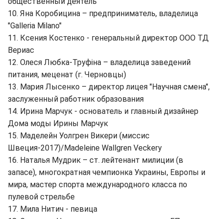
общественный деятель
10. Яна Коробицина – предприниматель, владелица
"Galleria Milano"
11. Ксения Костенко - генеральный директор ООО ТД
Вериас
12. Олеся Любка-Труфіна – владелица заведений
питания, меценат (г. Черновцы)
13. Мария Лысенко – директор лицея "Научная смена",
заслуженный работник образования
14. Ирина Марчук - основатель и главный дизайнер
Дома моды Ирины Марчук
15. Маделейн Уолгрен Викери (миссис
Швеция-2017)/Madeleine Wallgren Veckery
16. Наталья Мудрик – ст. лейтенант милиции (в
запасе), многократная чемпионка Украины, Европы и
мира, мастер спорта международного класса по
пулевой стрельбе
17. Мила Нитич - певица