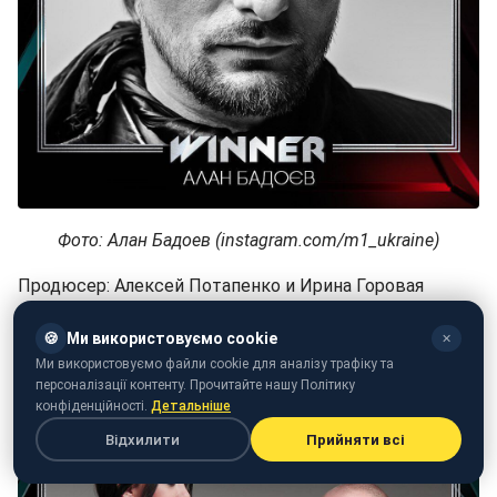
Фото: Алан Бадоев (instagram.com/m1_ukraine)
Продюсер: Алексей Потапенко и Ирина Горовая
(Mozgi, Michelle Andrade, Потап и Настя, Время и
🍪
Ми використовуємо cookie
Стекло)
✕
Ми використовуємо файли cookie для аналізу трафіку та
персоналізації контенту. Прочитайте нашу Політику
конфіденційності.
Детальніше
Відхилити
Прийняти всі