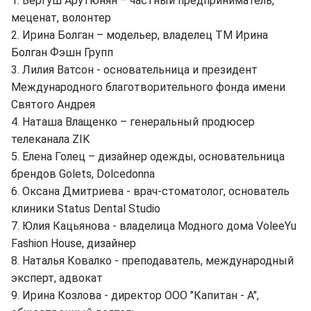
1. Вергуш Арутюнян – частный предприниматель,
меценат, волонтер
2. Ирина Болган – модельер, владелец ТМ Ирина
Болган Фэшн Групп
3. Лилия Ватсон - основательница и президент
Международного благотворительного фонда имени
Святого Андрея
4. Наташа Влащенко – генеральный продюсер
телеканала ZIK
5. Елена Голец – дизайнер одежды, основательница
брендов Golets, Dolcedonna
6. Оксана Дмитриева - врач-стоматолог, основатель
клиники Status Dental Studio
7. Юлия Кацьянова - владелица Модного дома VoleeYu
Fashion House, дизайнер
8. Наталья Ковалко - преподаватель, международный
эксперт, адвокат
9. Ирина Козлова - директор ООО "Капитан - А",