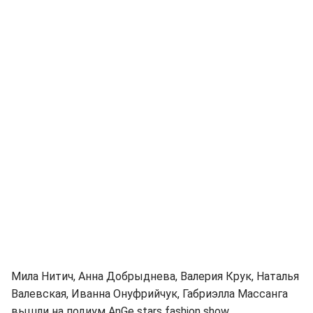
Мила Нитич, Анна Добрыднева, Валерия Крук, Наталья
Валевская, Иванна Онуфрийчук, Габриэлла Массанга
вышли на подиум AnGe stars fashion show.