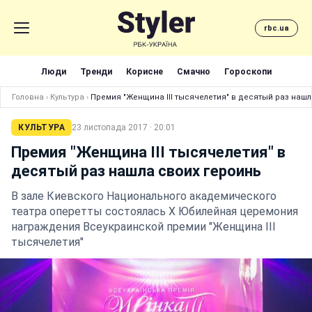
rbc.ua
Люди
Тренди
Корисне
Смачно
Гороскопи
Головна
›
Культура
›
Премия "Женщина ІІІ тысячелетия" в десятый раз нашл
КУЛЬТУРА
23 листопада 2017 · 20:01
Премия "Женщина ІІІ тысячелетия" в
десятый раз нашла своих героинь
В зале Киевского Национального академического
театра оперетты состоялась Х Юбилейная церемония
награждения Всеукраинской премии "Женщина ІІІ
тысячелетия"