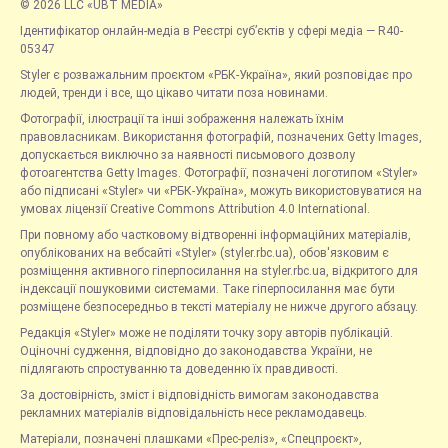
© 2026 LLC «UBT MEDIA»
Ідентифікатор онлайн-медіа в Реєстрі суб’єктів у сфері медіа — R40-
05347
Styler є розважальним проєктом «РБК-Україна», який розповідає про
людей, тренди і все, що цікаво читати поза новинами.
Фотографії, ілюстрації та інші зображення належать їхнім
правовласникам. Використання фотографій, позначених Getty Images,
допускається виключно за наявності письмового дозволу
фотоагентства Getty Images. Фотографії, позначені логотипом «Styler»
або підписані «Styler» чи «РБК-Україна», можуть використовуватися на
умовах ліцензії Creative Commons Attribution 4.0 International.
При повному або частковому відтворенні інформаційних матеріалів,
опублікованих на вебсайті «Styler» (styler.rbc.ua), обов'язковим є
розміщення активного гіперпосилання на styler.rbc.ua, відкритого для
індексації пошуковими системами. Таке гіперпосилання має бути
розміщене безпосередньо в тексті матеріалу не нижче другого абзацу.
Редакція «Styler» може не поділяти точку зору авторів публікацій.
Оціночні судження, відповідно до законодавства України, не
підлягають спростуванню та доведенню їх правдивості.
За достовірність, зміст і відповідність вимогам законодавства
рекламних матеріалів відповідальність несе рекламодавець.
Матеріали, позначені плашками «Прес-реліз», «Спецпроєкт»,