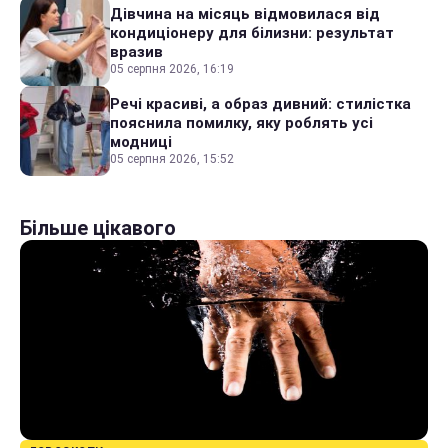
Дівчина на місяць відмовилася від
кондиціонеру для білизни: результат
вразив
05 серпня 2026, 16:19
Речі красиві, а образ дивний: стилістка
пояснила помилку, яку роблять усі
модниці
05 серпня 2026, 15:52
Більше цікавого