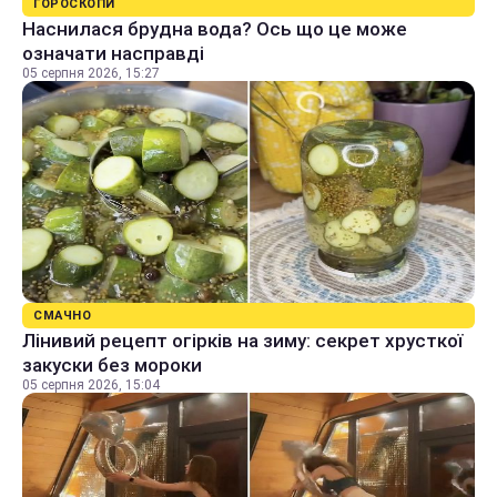
ГОРОСКОПИ
Наснилася брудна вода? Ось що це може
означати насправді
05 серпня 2026, 15:27
СМАЧНО
Лінивий рецепт огірків на зиму: секрет хрусткої
закуски без мороки
05 серпня 2026, 15:04