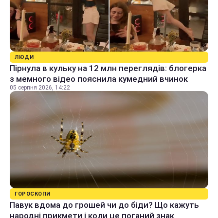
ЛЮДИ
Пірнула в кульку на 12 млн переглядів: блогерка
з мемного відео пояснила кумедний вчинок
05 серпня 2026, 14:22
ГОРОСКОПИ
Павук вдома до грошей чи до біди? Що кажуть
народні прикмети і коли це поганий знак