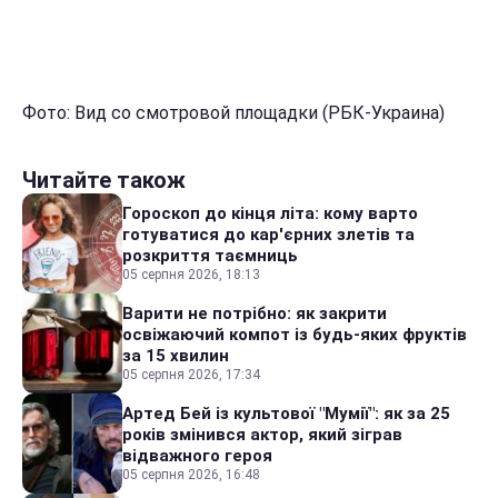
Фото: Вид со смотровой площадки (РБК-Украина)
Читайте також
Гороскоп до кінця літа: кому варто
готуватися до кар'єрних злетів та
розкриття таємниць
05 серпня 2026, 18:13
Варити не потрібно: як закрити
освіжаючий компот із будь-яких фруктів
за 15 хвилин
05 серпня 2026, 17:34
Артед Бей із культової "Мумії": як за 25
років змінився актор, який зіграв
відважного героя
05 серпня 2026, 16:48