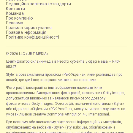
Редакційна політика і стандарти
Контакти
Команда
Про компанію
Реклама
Правила користування
Правова інформація
Політика конфіденційності
© 2026 LLC «UBT MEDIA»
Ідентифікатор онлайн-медіа в Реєстрі суб’єктів у сфері медіа — R40-
05347
Styler є розважальним проєктом «РБК-Україна», який розповідає про
людей, тренди і все, що цікаво читати поза новинами.
Фотографії, ілюстрації та інші зображення належать їхнім
правовласникам. Використання фотографій, позначених Getty Images,
допускається виключно за наявності письмового дозволу
фотоагентства Getty Images. Фотографії, позначені логотипом «Styler»
або підписані «Styler» чи «РБК-Україна», можуть використовуватися на
умовах ліцензії Creative Commons Attribution 4.0 International.
При повному або частковому відтворенні інформаційних матеріалів,
опублікованих на вебсайті «Styler» (styler.rbc.ua), обов'язковим є
розміщення активного гіперпосилання на styler.rbc.ua, відкритого для