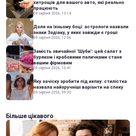
хитрощів для вашого авто, які реально
працюють
09 серпня 2026, 13:14
Доля на їхньому боці: астрологи назвали
знаки Зодіаку, у яких завжди є гроші
09 серпня 2026, 12:06
Замість звичайної "Шуби": цей салат з
буряком і крабовими паличками стане
вашим фірмовим
09 серпня 2026, 10:41
Яку зачіску зробити під кепку: стилістка
назвала найзручніші варіанти на спеку
09 серпня 2026, 09:33
Більше цікавого