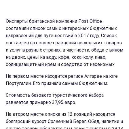
Эксперты британской компании Post Office
составили список самых интересных бюджетных
направлений для путешествий в 2017 году. Список
составлен на основе сравнения нескольких товаров
и услуг в разных странах, в частности, обеда с вином
на двоих, цены на воду, кофе, кока-колу, пиво,
солнцезащитный крем и средство от насекомых.
На первом месте находится регион Алгарве на юге
Португалии. Его признали самым бюджетным.
Стоимость базового туристического набора
равняется примерно 37,95 евро.
На втором месте списка из 12 позиций находится
болгарский курорт Солнечный Берег. Обед, напитки и
другие товары обойдутся там двум туристам в 38,14