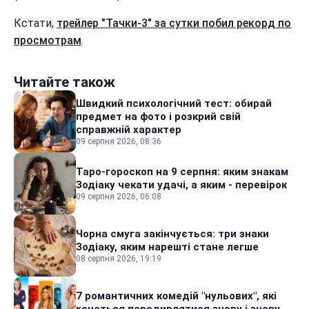
Кстати,
трейлер "Тачки-3" за сутки побил рекорд по
просмотрам
.
Читайте також
Швидкий психологічний тест: обирай
предмет на фото і розкрий свій
справжній характер
09 серпня 2026, 08:36
Таро-гороскоп на 9 серпня: яким знакам
Зодіаку чекати удачі, а яким - перевірок
09 серпня 2026, 06:08
Чорна смуга закінчується: три знаки
Зодіаку, яким нарешті стане легше
08 серпня 2026, 19:19
7 романтичних комедій "нульових", які