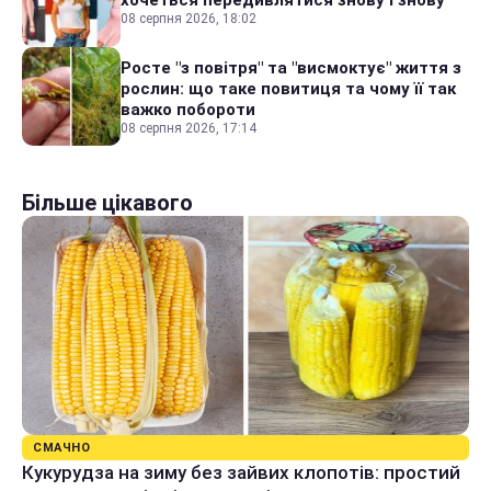
хочеться передивлятися знову і знову
08 серпня 2026, 18:02
Росте "з повітря" та "висмоктує" життя з
рослин: що таке повитиця та чому її так
важко побороти
08 серпня 2026, 17:14
Більше цікавого
СМАЧНО
Кукурудза на зиму без зайвих клопотів: простий