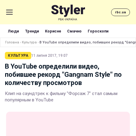
rbc.ua
Люди
Тренди
Корисне
Смачно
Гороскопи
Головна
›
Культура
›
В YouTube определили видео, побившее рекорд "Gangn
КУЛЬТУРА
11 липня 2017, 19:07
В YouTube определили видео,
побившее рекорд "Gangnam Style" по
количеству просмотров
Клип на саундтрек к фильму "Форсаж 7" стал самым
популярным в YouTube