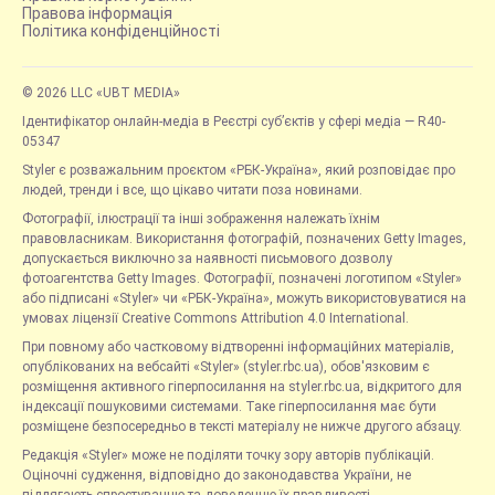
Правова інформація
Політика конфіденційності
© 2026 LLC «UBT MEDIA»
Ідентифікатор онлайн-медіа в Реєстрі суб’єктів у сфері медіа — R40-
05347
Styler є розважальним проєктом «РБК-Україна», який розповідає про
людей, тренди і все, що цікаво читати поза новинами.
Фотографії, ілюстрації та інші зображення належать їхнім
правовласникам. Використання фотографій, позначених Getty Images,
допускається виключно за наявності письмового дозволу
фотоагентства Getty Images. Фотографії, позначені логотипом «Styler»
або підписані «Styler» чи «РБК-Україна», можуть використовуватися на
умовах ліцензії Creative Commons Attribution 4.0 International.
При повному або частковому відтворенні інформаційних матеріалів,
опублікованих на вебсайті «Styler» (styler.rbc.ua), обов'язковим є
розміщення активного гіперпосилання на styler.rbc.ua, відкритого для
індексації пошуковими системами. Таке гіперпосилання має бути
розміщене безпосередньо в тексті матеріалу не нижче другого абзацу.
Редакція «Styler» може не поділяти точку зору авторів публікацій.
Оціночні судження, відповідно до законодавства України, не