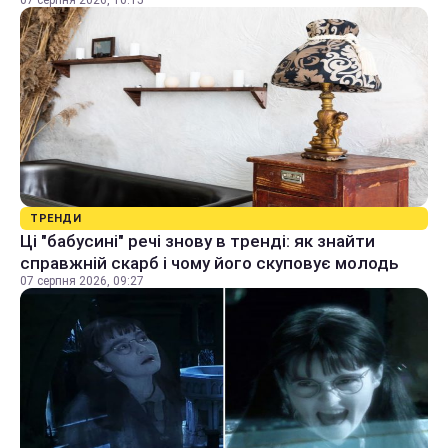
ТРЕНДИ
Ці "бабусині" речі знову в тренді: як знайти
справжній скарб і чому його скуповує молодь
07 серпня 2026, 09:27