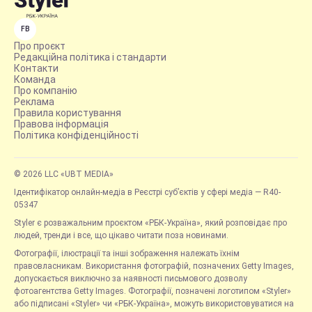
FB
Про проєкт
Редакційна політика і стандарти
Контакти
Команда
Про компанію
Реклама
Правила користування
Правова інформація
Політика конфіденційності
© 2026 LLC «UBT MEDIA»
Ідентифікатор онлайн-медіа в Реєстрі суб’єктів у сфері медіа — R40-
05347
Styler є розважальним проєктом «РБК-Україна», який розповідає про
людей, тренди і все, що цікаво читати поза новинами.
Фотографії, ілюстрації та інші зображення належать їхнім
правовласникам. Використання фотографій, позначених Getty Images,
допускається виключно за наявності письмового дозволу
фотоагентства Getty Images. Фотографії, позначені логотипом «Styler»
або підписані «Styler» чи «РБК-Україна», можуть використовуватися на