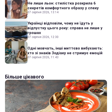
Не лише льон: стилістка розкрила 6
секретів комфортного образу у спеку
07 серпня 2026, 13:14
Українці відповіли, чому не їдуть у
відпустку цього року: справа не лише у
грошах
07 серпня 2026, 12:30
Одні мовчать, інші миттєво вибухають:
хто зі знаків Зодіаку не стримує емоцій
07 серпня 2026, 11:43
Більше цікавого