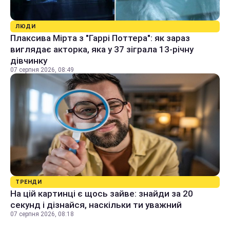
ЛЮДИ
Плаксива Мірта з "Гаррі Поттера": як зараз
виглядає акторка, яка у 37 зіграла 13-річну
дівчинку
07 серпня 2026, 08:49
ТРЕНДИ
На цій картинці є щось зайве: знайди за 20
секунд і дізнайся, наскільки ти уважний
07 серпня 2026, 08:18