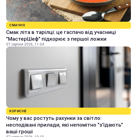
СМАЧНО
Смак літа в тарілці: це гаспачо від учасниці
"МастерШеф" підкорює з першої ложки
07 серпня 2026, 11:04
КОРИСНЕ
Чому у вас ростуть рахунки за світло:
несподівані прилади, які непомітно "з'їдають"
ваші гроші
07 серпня 2026, 10:15