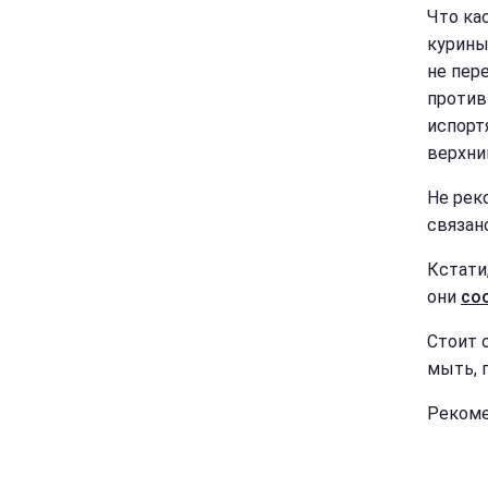
Что ка
курины
не пере
против
испорт
верхни
Не рек
связан
Кстати
они
со
Стоит 
мыть, 
Рекоме