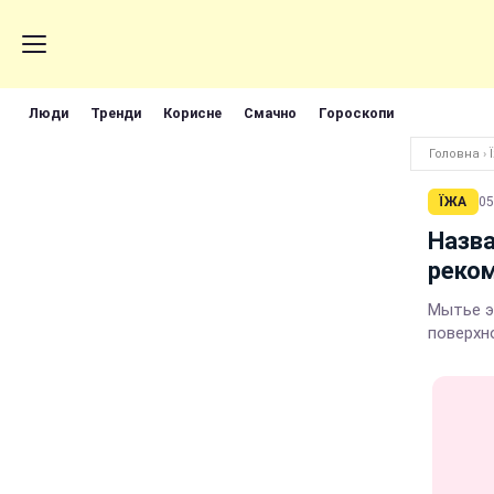
Люди
Тренди
Корисне
Смачно
Гороскопи
Головна
›
ЇЖА
05
Назва
реко
Мытье э
поверхн