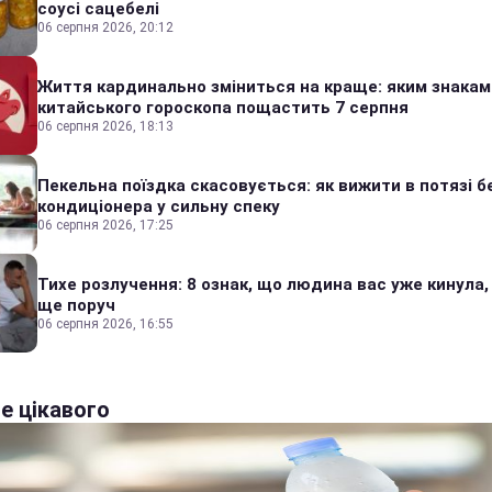
соусі сацебелі
06 серпня 2026, 20:12
Життя кардинально зміниться на краще: яким знакам
китайського гороскопа пощастить 7 серпня
06 серпня 2026, 18:13
Пекельна поїздка скасовується: як вижити в потязі б
кондиціонера у сильну спеку
06 серпня 2026, 17:25
Тихе розлучення: 8 ознак, що людина вас уже кинула,
ще поруч
06 серпня 2026, 16:55
е цікавого