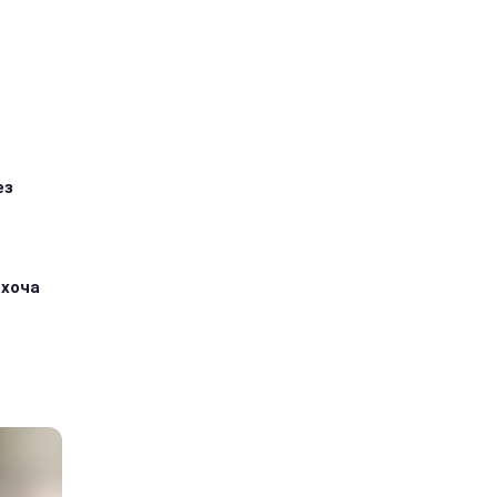
ез
 хоча