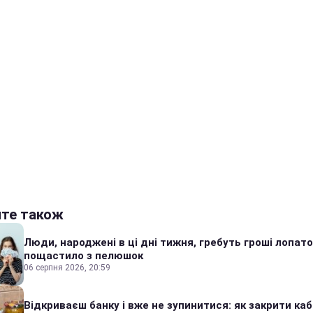
йте також
Люди, народжені в ці дні тижня, гребуть гроші лопато
пощастило з пелюшок
06 серпня 2026, 20:59
Відкриваєш банку і вже не зупинитися: як закрити каб