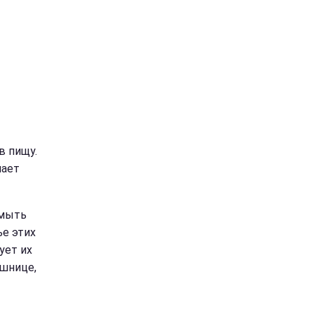
в пищу.
лает
 мыть
ье этих
ует их
ешнице,