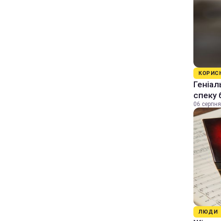
КОРИС
Геніал
спеку 
06 серпня
ЛЮДИ