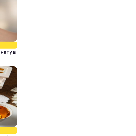
нату в