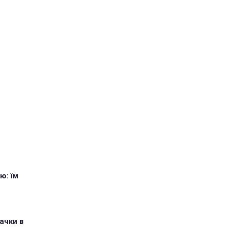
ю: їм
ачки в