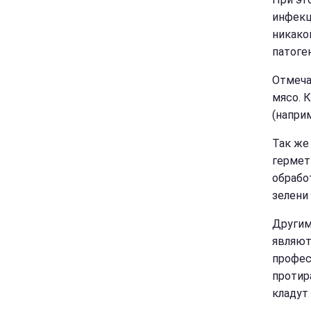
инфекц
никако
патоге
Отмеча
мясо. 
(напри
Так же
гермет
обрабо
зелени
Другим
являют
профес
протир
кладут 