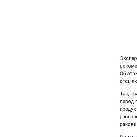
Экспер
рекоме
Об это
отсылк
Так, к
перед 
продук
распро
раковин
При эт