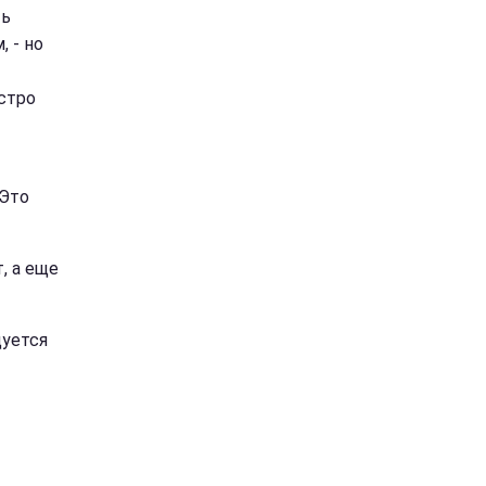
ть
 - но
стро
 Это
, а еще
дуется