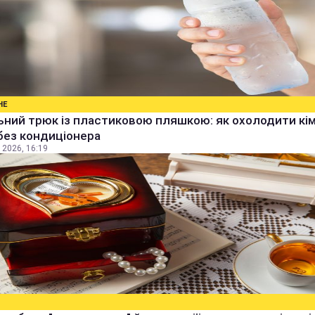
НЕ
ьний трюк із пластиковою пляшкою: як охолодити кім
без кондиціонера
 2026, 16:19