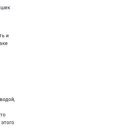
ушек
ть и
вке
з
водой,
сто
 этого