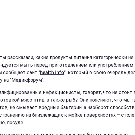
ты рассказали, какие продукты питания категорически не
ндуется мыть перед приготовлением или употреблением 
м сообщает сайт "
health info
", который в свою очередь де
у на "Медикфорум".
валифицированные инфекционисты, говорят, что не стоит
готовкой мясо птиц, а также рыбу. Они поясняют, что мыт
тов, не смывает вредные бактерии, а наоборот способств
странению на близлежащих к мойке поверхностях – стол
е, посуде.
ом возрастает во много раз риск заработать кишечную