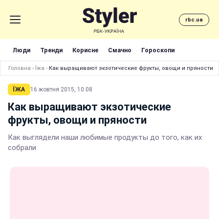
rbc.ua
Люди
Тренди
Корисне
Смачно
Гороскопи
Головна
›
Їжа
›
Как выращивают экзотические фрукты, овощи и пряности
ЇЖА
16 жовтня 2015, 10:08
Как выращивают экзотические
фрукты, овощи и пряности
Как выглядели наши любимые продукты до того, как их
собрали