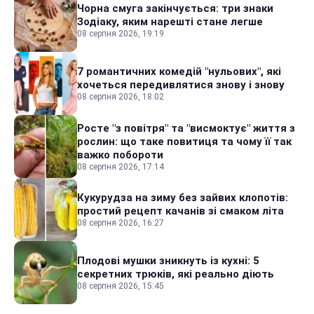
Чорна смуга закінчується: три знаки
Зодіаку, яким нарешті стане легше
08 серпня 2026, 19:19
7 романтичних комедій "нульових", які
хочеться передивлятися знову і знову
08 серпня 2026, 18:02
Росте "з повітря" та "висмоктує" життя з
рослин: що таке повитиця та чому її так
важко побороти
08 серпня 2026, 17:14
Кукурудза на зиму без зайвих клопотів:
простий рецепт качанів зі смаком літа
08 серпня 2026, 16:27
Плодові мушки зникнуть із кухні: 5
секретних трюків, які реально діють
08 серпня 2026, 15:45