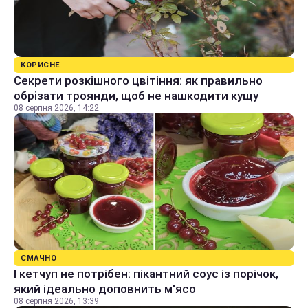
КОРИСНЕ
Секрети розкішного цвітіння: як правильно
обрізати троянди, щоб не нашкодити кущу
08 серпня 2026, 14:22
СМАЧНО
І кетчуп не потрібен: пікантний соус із порічок,
який ідеально доповнить м'ясо
08 серпня 2026, 13:39