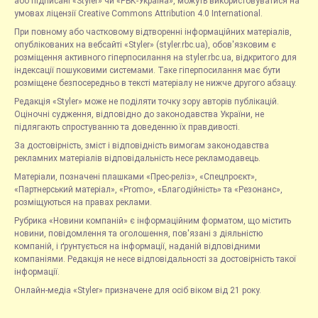
або підписані «Styler» чи «РБК-Україна», можуть використовуватися на
умовах ліцензії Creative Commons Attribution 4.0 International.
При повному або частковому відтворенні інформаційних матеріалів,
опублікованих на вебсайті «Styler» (styler.rbc.ua), обов'язковим є
розміщення активного гіперпосилання на styler.rbc.ua, відкритого для
індексації пошуковими системами. Таке гіперпосилання має бути
розміщене безпосередньо в тексті матеріалу не нижче другого абзацу.
Редакція «Styler» може не поділяти точку зору авторів публікацій.
Оціночні судження, відповідно до законодавства України, не
підлягають спростуванню та доведенню їх правдивості.
За достовірність, зміст і відповідність вимогам законодавства
рекламних матеріалів відповідальність несе рекламодавець.
Матеріали, позначені плашками «Прес-реліз», «Спецпроєкт»,
«Партнерський матеріал», «Promo», «Благодійність» та «Резонанс»,
розміщуються на правах реклами.
Рубрика «Новини компаній» є інформаційним форматом, що містить
новини, повідомлення та оголошення, пов'язані з діяльністю
компаній, і ґрунтується на інформації, наданій відповідними
компаніями. Редакція не несе відповідальності за достовірність такої
інформації.
Онлайн-медіа «Styler» призначене для осіб віком від 21 року.