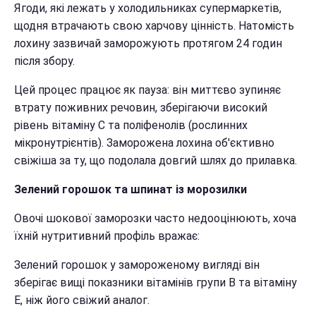
Ягоди, які лежать у холодильниках супермаркетів,
щодня втрачають свою харчову цінність. Натомість
лохину зазвичай заморожують протягом 24 годин
після збору.
Цей процес працює як пауза: він миттєво зупиняє
втрату поживних речовин, зберігаючи високий
рівень вітаміну С та поліфенолів (рослинних
мікронутрієнтів). Заморожена лохина об'єктивно
свіжіша за ту, що подолала довгий шлях до прилавка.
Зелений горошок та шпинат із морозилки
Овочі шокової заморозки часто недооцінюють, хоча
їхній нутритивний профіль вражає:
Зелений горошок у замороженому вигляді він
зберігає вищі показники вітамінів групи B та вітаміну
Е, ніж його свіжий аналог.