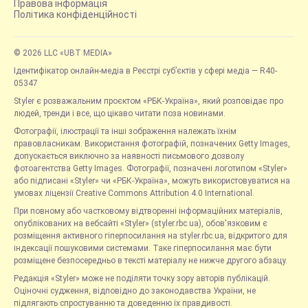
Правова інформація
Політика конфіденційності
© 2026 LLC «UBT MEDIA»
Ідентифікатор онлайн-медіа в Реєстрі суб’єктів у сфері медіа — R40-
05347
Styler є розважальним проєктом «РБК-Україна», який розповідає про
людей, тренди і все, що цікаво читати поза новинами.
Фотографії, ілюстрації та інші зображення належать їхнім
правовласникам. Використання фотографій, позначених Getty Images,
допускається виключно за наявності письмового дозволу
фотоагентства Getty Images. Фотографії, позначені логотипом «Styler»
або підписані «Styler» чи «РБК-Україна», можуть використовуватися на
умовах ліцензії Creative Commons Attribution 4.0 International.
При повному або частковому відтворенні інформаційних матеріалів,
опублікованих на вебсайті «Styler» (styler.rbc.ua), обов'язковим є
розміщення активного гіперпосилання на styler.rbc.ua, відкритого для
індексації пошуковими системами. Таке гіперпосилання має бути
розміщене безпосередньо в тексті матеріалу не нижче другого абзацу.
Редакція «Styler» може не поділяти точку зору авторів публікацій.
Оціночні судження, відповідно до законодавства України, не
підлягають спростуванню та доведенню їх правдивості.