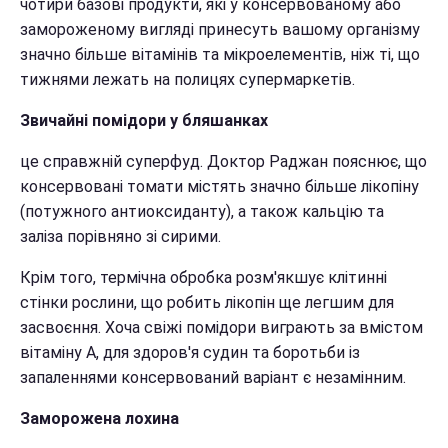
чотири базові продукти, які у консервованому або
замороженому вигляді принесуть вашому організму
значно більше вітамінів та мікроелементів, ніж ті, що
тижнями лежать на полицях супермаркетів.
Звичайні помідори у бляшанках
це справжній суперфуд. Доктор Раджан пояснює, що
консервовані томати містять значно більше лікопіну
(потужного антиоксиданту), а також кальцію та
заліза порівняно зі сирими.
Крім того, термічна обробка розм'якшує клітинні
стінки рослини, що робить лікопін ще легшим для
засвоєння. Хоча свіжі помідори виграють за вмістом
вітаміну А, для здоров'я судин та боротьби із
запаленнями консервований варіант є незамінним.
Заморожена лохина