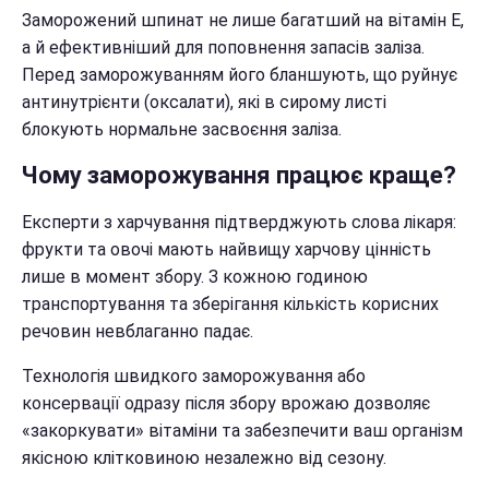
Заморожений шпинат не лише багатший на вітамін Е,
а й ефективніший для поповнення запасів заліза.
Перед заморожуванням його бланшують, що руйнує
антинутрієнти (оксалати), які в сирому листі
блокують нормальне засвоєння заліза.
Чому заморожування працює краще?
Експерти з харчування підтверджують слова лікаря:
фрукти та овочі мають найвищу харчову цінність
лише в момент збору. З кожною годиною
транспортування та зберігання кількість корисних
речовин невблаганно падає.
Технологія швидкого заморожування або
консервації одразу після збору врожаю дозволяє
«закоркувати» вітаміни та забезпечити ваш організм
якісною клітковиною незалежно від сезону.