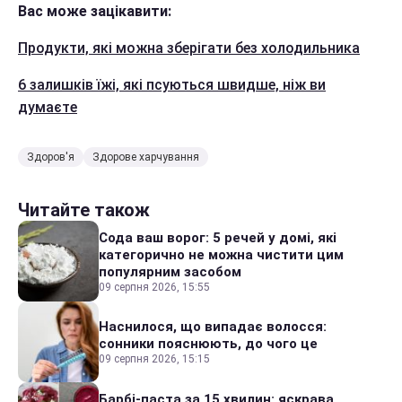
Вас може зацікавити:
Продукти, які можна зберігати без холодильника
6 залишків їжі, які псуються швидше, ніж ви
думаєте
Здоров'я
Здорове харчування
Читайте також
Сода ваш ворог: 5 речей у домі, які
категорично не можна чистити цим
популярним засобом
09 серпня 2026, 15:55
Наснилося, що випадає волосся:
сонники пояснюють, до чого це
09 серпня 2026, 15:15
Барбі-паста за 15 хвилин: яскрава