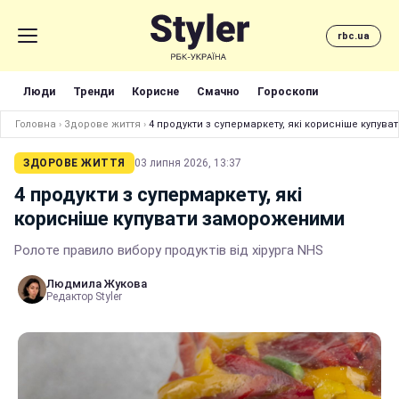
rbc.ua
Люди
Тренди
Корисне
Смачно
Гороскопи
Головна
›
Здорове життя
›
4 продукти з супермаркету, які корисніше купув
ЗДОРОВЕ ЖИТТЯ
03 липня 2026, 13:37
4 продукти з супермаркету, які
корисніше купувати замороженими
Pолоте правило вибору продуктів від хірурга NHS
Людмила Жукова
Редактор Styler