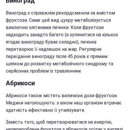
Виноград
Виноград є справжнім рекордсменом за вмістом
фруктози. Саме цей вид цукру метаболізується
виключно клітинами печінки. Коли фруктози
надходить занадто багато (а зупинитися на кількох
ягодах винограду буває складно), печінка
перетворює її надлишок на жир. Регулярне
переїдання винограду після 45 років є прямим
шляхом до розвитку метаболічного синдрому та
серйозних проблем із травленням.
Абрикоси
Абрикоси також містять величезні дози фруктози.
Медики наголошують: з віком наш організм втрачає
здатність ефективно її утилізувати.
Замість того, щоб перетворюватися на енергію,
неперероблена фруктоза з абрикосів осідає у вигляді