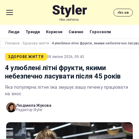
rbc.ua
Люди
Тренди
Корисне
Смачно
Гороскопи
Головна
›
Здорове життя
›
4 улюблені літні фрукти, якими небезпечно ласува
ЗДОРОВЕ ЖИТТЯ
08 липня 2026, 09:43
4 улюблені літні фрукти, якими
небезпечно ласувати після 45 років
Яка популярна літня їжа змушує вашу печінку працювати
на знос
Людмила Жукова
Редактор Styler