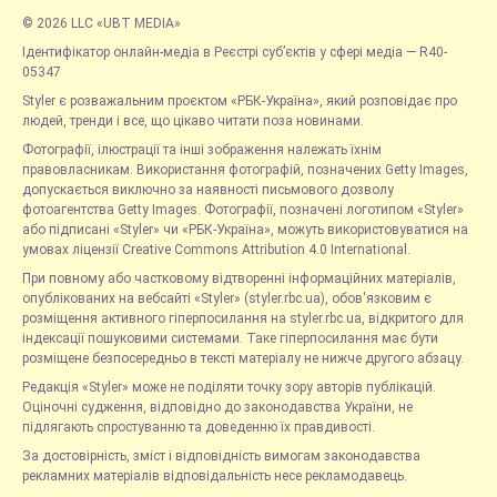
© 2026 LLC «UBT MEDIA»
Ідентифікатор онлайн-медіа в Реєстрі суб’єктів у сфері медіа — R40-
05347
Styler є розважальним проєктом «РБК-Україна», який розповідає про
людей, тренди і все, що цікаво читати поза новинами.
Фотографії, ілюстрації та інші зображення належать їхнім
правовласникам. Використання фотографій, позначених Getty Images,
допускається виключно за наявності письмового дозволу
фотоагентства Getty Images. Фотографії, позначені логотипом «Styler»
або підписані «Styler» чи «РБК-Україна», можуть використовуватися на
умовах ліцензії Creative Commons Attribution 4.0 International.
При повному або частковому відтворенні інформаційних матеріалів,
опублікованих на вебсайті «Styler» (styler.rbc.ua), обов'язковим є
розміщення активного гіперпосилання на styler.rbc.ua, відкритого для
індексації пошуковими системами. Таке гіперпосилання має бути
розміщене безпосередньо в тексті матеріалу не нижче другого абзацу.
Редакція «Styler» може не поділяти точку зору авторів публікацій.
Оціночні судження, відповідно до законодавства України, не
підлягають спростуванню та доведенню їх правдивості.
За достовірність, зміст і відповідність вимогам законодавства
рекламних матеріалів відповідальність несе рекламодавець.