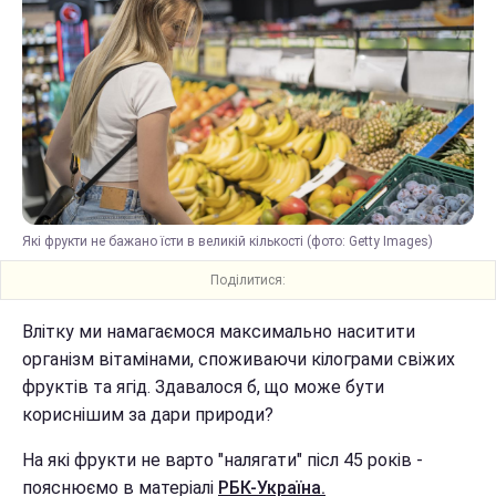
Які фрукти не бажано їсти в великій кількості (фото: Getty Images)
Поділитися:
Влітку ми намагаємося максимально наситити
організм вітамінами, споживаючи кілограми свіжих
фруктів та ягід. Здавалося б, що може бути
кориснішим за дари природи?
На які фрукти не варто "налягати" післ 45 років -
пояснюємо в матеріалі
РБК-Україна.