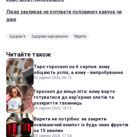
Лікар закликає не купувати половинку кавуна чи
дині
Здоров'я
Здорове харчування
Фрукти
Читайте також
Таро-гороскоп на 6 серпня: кому
обіцяють успіх, а кому - випробування
06 серпня 2026, 06:15
Гороскоп до кінця літа: кому варто
готуватися до кар'єрних злетів та
розкриття таємниць
05 серпня 2026, 18:13
Варити не потрібно: як закрити
освіжаючий компот із будь-яких фруктів
за 15 хвилин
05 серпня 2026, 17:34