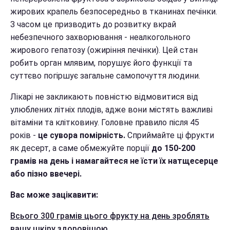
жирових крапель безпосередньо в тканинах печінки.
З часом це призводить до розвитку вкрай
небезпечного захворювання - неалкогольного
жирового гепатозу (ожиріння печінки). Цей стан
робить орган млявим, порушує його функції та
суттєво погіршує загальне самопочуття людини.
Лікарі не закликають повністю відмовитися від
улюблених літніх плодів, адже вони містять важливі
вітаміни та клітковину. Головне правило після 45
років -
це сувора помірність.
Сприймайте ці фрукти
як десерт, а саме обмежуйте порції
до 150-200
грамів на день і намагайтеся не їсти їх натщесерце
або пізно ввечері.
Вас може зацікавити:
Всього 300 грамів цього фрукту на день зроблять
вашу шкіру здоровішою