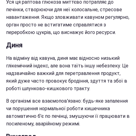
Уся ця раптова глюкоза миттєво потрапляє до
печінки, створюючи для неї колосальне, стресове
навантаження. Якщо зловживати кавуном регулярно,
орган просто не встигатиме справлятися з
переробкою цукрів, що виснажує його ресурси.
Диня
На відміну від кавуна, диня має відносно низький
глікемічний індекс, але вона таїть іншу небезпеку. Це
надзвичайно важкий для перетравлення продукт,
який дуже часто провокує бродіння, здуття та збої в
роботі шлунково-кишкового тракту.
В організмі все взаємопов'язано: будь-яке запалення
чи порушення нормальної роботи кишечника
автоматично б'є по печінці, змушуючи її працювати в
посиленому, аварійному режимі.