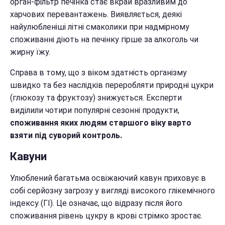
орган-фільтр печінка стає вкрай вразливим до
харчових перевантажень. Виявляється, деякі
найулюбленіші літні смаколики при надмірному
споживанні діють на печінку гірше за алкоголь чи
жирну їжу.
Справа в тому, що з віком здатність організму
швидко та без наслідків переробляти природні цукри
(глюкозу та фруктозу) знижується. Експерти
виділили чотири популярні сезонні продукти,
споживання яких людям старшого віку варто
взяти під суворий контроль.
Кавуни
Улюблений багатьма освіжаючий кавун приховує в
собі серйозну загрозу у вигляді високого глікемічного
індексу (ГІ). Це означає, що відразу після його
споживання рівень цукру в крові стрімко зростає.