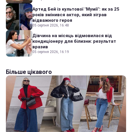
Артед Бей із культової "Мумії": як за 25
років змінився актор, який зіграв
відважного героя
05 серпня 2026, 16:48
Дівчина на місяць відмовилася від
кондиціонеру для білизни: результат
вразив
05 серпня 2026, 16:19
Більше цікавого