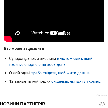
Вас може зацікавити
Суперсніданок з високим
вмістом білка, який
насичує енергією на весь день
О якій одині
треба снідати, щоб жити довше
12 варіантів найгірших
сніданків, які їдять українці