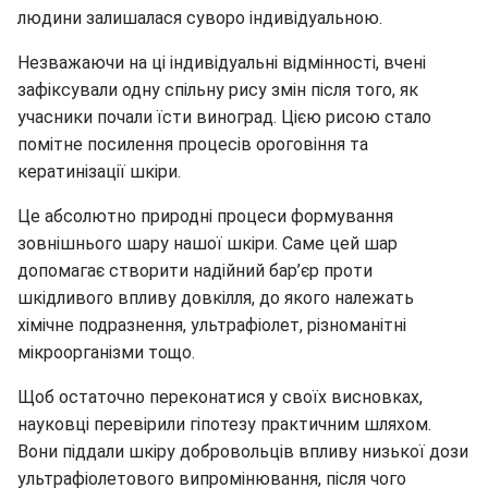
людини залишалася суворо індивідуальною.
Незважаючи на ці індивідуальні відмінності, вчені
зафіксували одну спільну рису змін після того, як
учасники почали їсти виноград. Цією рисою стало
помітне посилення процесів ороговіння та
кератинізації шкіри.
Це абсолютно природні процеси формування
зовнішнього шару нашої шкіри. Саме цей шар
допомагає створити надійний бар’єр проти
шкідливого впливу довкілля, до якого належать
хімічне подразнення, ультрафіолет, різноманітні
мікроорганізми тощо.
Щоб остаточно переконатися у своїх висновках,
науковці перевірили гіпотезу практичним шляхом.
Вони піддали шкіру добровольців впливу низької дози
ультрафіолетового випромінювання, після чого