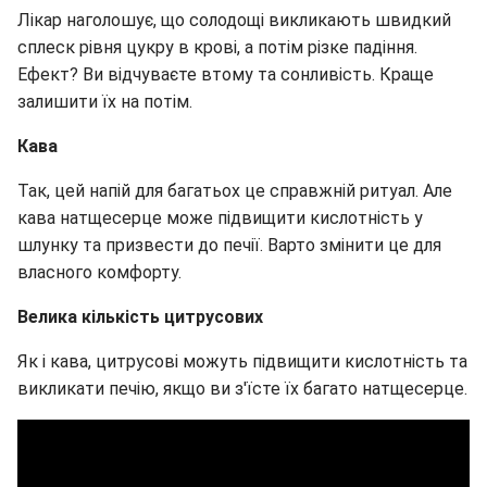
Лікар наголошує, що солодощі викликають швидкий
сплеск рівня цукру в крові, а потім різке падіння.
Ефект? Ви відчуваєте втому та сонливість. Краще
залишити їх на потім.
Кава
Так, цей напій для багатьох це справжній ритуал. Але
кава натщесерце може підвищити кислотність у
шлунку та призвести до печії. Варто змінити це для
власного комфорту.
Велика кількість цитрусових
Як і кава, цитрусові можуть підвищити кислотність та
викликати печію, якщо ви з'їсте їх багато натщесерце.