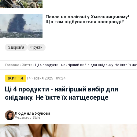
Здоров'я
Фрукти
Головна
›
Життя
›
Ці 4 продукти - найгірший вибір для сніданку. Не їжте їх 
ЖИТТЯ
14 червня 2025 · 09:24
Ці 4 продукти - найгірший вибір для
сніданку. Не їжте їх натщесерце
Людмила Жукова
Редактор Styler