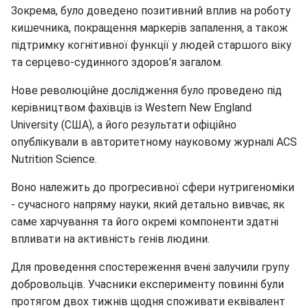
Зокрема, було доведено позитивний вплив на роботу
кишечника, покращення маркерів запалення, а також
підтримку когнітивної функції у людей старшого віку
та серцево-судинного здоров’я загалом.
Нове революційне дослідження було проведено під
керівництвом фахівців із Western New England
University (США), а його результати офіційно
опублікували в авторитетному науковому журналі ACS
Nutrition Science.
Воно належить до прогресивної сфери нутригеноміки
- сучасного напряму науки, який детально вивчає, як
саме харчування та його окремі компоненти здатні
впливати на активність генів людини.
Для проведення спостереження вчені залучили групу
добровольців. Учасники експерименту повинні були
протягом двох тижнів щодня споживати еквівалент