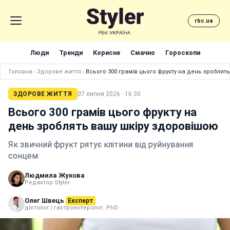
rbc.ua
Люди
Тренди
Корисне
Смачно
Гороскопи
Головна
›
Здорове життя
›
Всього 300 грамів цього фрукту на день зроблят
ЗДОРОВЕ ЖИТТЯ
07 липня 2026 · 16:30
Всього 300 грамів цього фрукту на
день зроблять вашу шкіру здоровішою
Як звичний фрукт рятує клітини від руйнування
сонцем
Людмила Жукова
Редактор Styler
Олег Швець
Експерт
дієтолог і гастроентеролог, PhD