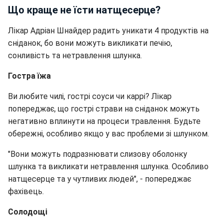
Що краще не їсти натщесерце?
Лікар Адріан Шнайдер радить уникати 4 продуктів на
сніданок, бо вони можуть викликати печію,
сонливість та нетравлення шлунка.
Гостра їжа
Ви любите чилі, гострі соуси чи каррі? Лікар
попереджає, що гострі страви на сніданок можуть
негативно вплинути на процеси травлення. Будьте
обережні, особливо якщо у вас проблеми зі шлунком.
"Вони можуть подразнювати слизову оболонку
шлунка та викликати нетравлення шлунка. Особливо
натщесерце та у чутливих людей", - попереджає
фахівець.
Солодощі