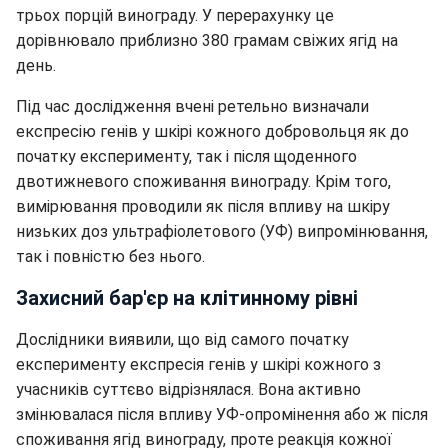
трьох порцій винограду. У перерахунку це
дорівнювало приблизно 380 грамам свіжих ягід на
день.
Під час дослідження вчені ретельно визначали
експресію генів у шкірі кожного добровольця як до
початку експерименту, так і після щоденного
двотижневого споживання винограду. Крім того,
вимірювання проводили як після впливу на шкіру
низьких доз ультрафіолетового (УФ) випромінювання,
так і повністю без нього.
Захисний бар'єр на клітинному рівні
Дослідники виявили, що від самого початку
експерименту експресія генів у шкірі кожного з
учасників суттєво відрізнялася. Вона активно
змінювалася після впливу УФ-опромінення або ж після
споживання ягід винограду, проте реакція кожної