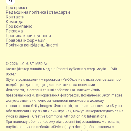
FB
Про проєкт
Редакційна політика і стандарти
Контакти
Команда
Про компанію
Реклама
Правила користування
Правова інформація
Політика конфіденційності
© 2026 LLC «UBT MEDIA»
Ідентифікатор онлайн-медіа в Реєстрі суб’єктів у сфері медіа — R40-
05347
Styler є розважальним проєктом «РБК-Україна», який розповідає про
людей, тренди і все, що цікаво читати поза новинами.
Фотографії, ілюстрації та інші зображення належать їхнім
правовласникам. Використання фотографій, позначених Getty Images,
допускається виключно за наявності письмового дозволу
фотоагентства Getty Images. Фотографії, позначені логотипом «Styler»
або підписані «Styler» чи «РБК-Україна», можуть використовуватися на
умовах ліцензії Creative Commons Attribution 4.0 International.
При повному або частковому відтворенні інформаційних матеріалів,
опублікованих на вебсайті «Styler» (styler.rbc.ua), обов'язковим є