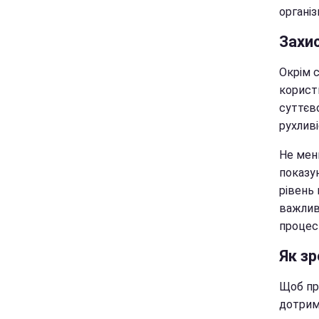
організ
Захи
Окрім 
корист
суттєв
рухливі
Не мен
показу
рівень 
важлив
процес 
Як з
Щоб пр
дотрим