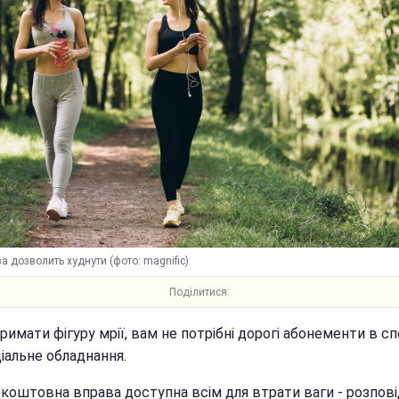
а дозволить худнути (фото: magnific)
Поділитися:
имати фігуру мрії, вам не потрібні дорогі абонементи в с
іальне обладнання.
зкоштовна вправа доступна всім для втрати ваги - розпові