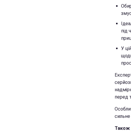
Обир
змус
Ідеа
під 
при
У ці
щодн
прос
Експер
серйоз
надмір
перед т
Особлив
сильне
Також 