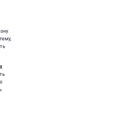
езну
тему,
ють
я
ть
но
ь