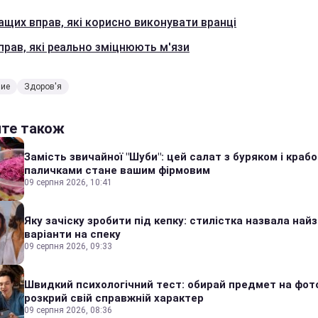
ащих вправ, які корисно виконувати вранці
прав, які реально зміцнюють м'язи
ние
Здоров'я
йте також
Замість звичайної "Шуби": цей салат з буряком і краб
паличками стане вашим фірмовим
09 серпня 2026, 10:41
Яку зачіску зробити під кепку: стилістка назвала найз
варіанти на спеку
09 серпня 2026, 09:33
Швидкий психологічний тест: обирай предмет на фото
розкрий свій справжній характер
09 серпня 2026, 08:36