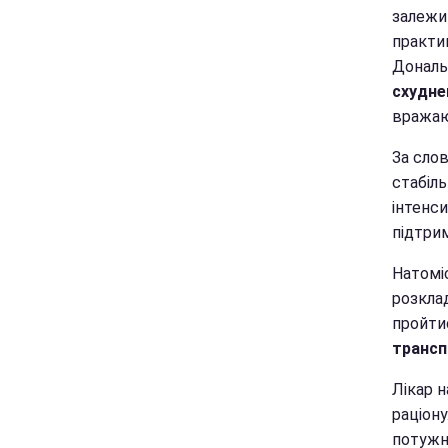
залежит
практи
Дональ
схудне
вражаю
За слов
стабіл
інтенс
підтри
Натоміс
розкла
пройти
трансп
Лікар н
раціон
потужн