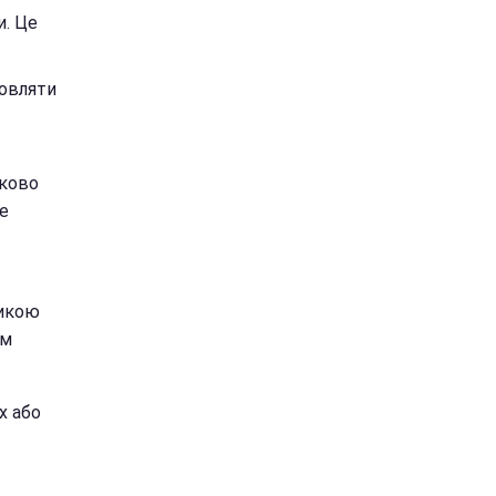
и. Це
мовляти
зково
е
ликою
ем
х або