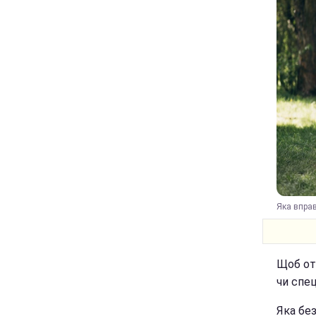
Яка вправ
Щоб отр
чи спец
Яка бе