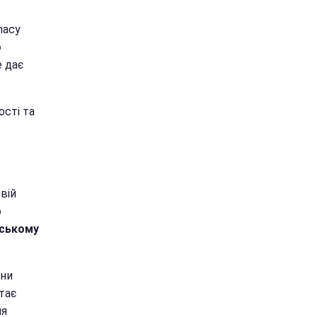
macy
о
е дає
ості та
вій
о
дському
іни
тає
ля