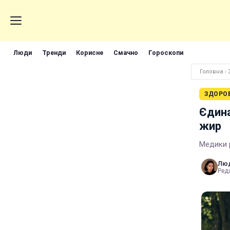
Люди
Тренди
Корисне
Смачно
Гороскопи
Головна
›
ЗДОРО
Єдина
жир
Медики 
Лю
Реда