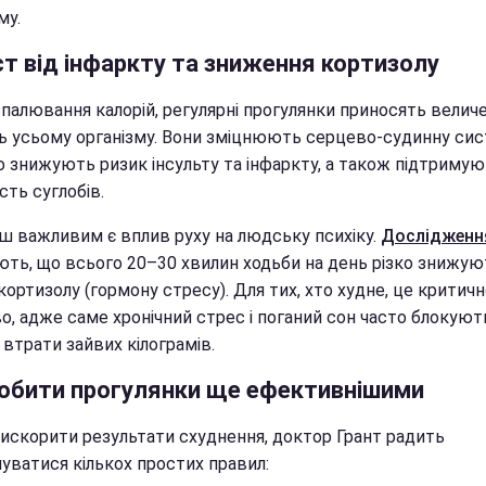
му.
ст від інфаркту та зниження кортизолу
спалювання калорій, регулярні прогулянки приносять велич
ь усьому організму. Вони зміцнюють серцево-судинну сис
о знижують ризик інсульту та інфаркту, а також підтриму
сть суглобів.
ш важливим є вплив руху на людську психіку.
Дослідженн
ють, що всього 20–30 хвилин ходьби на день різко знижую
кортизолу (гормону стресу). Для тих, хто худне, це критич
о, адже саме хронічний стрес і поганий сон часто блокуют
втрати зайвих кілограмів.
робити прогулянки ще ефективнішими
искорити результати схуднення, доктор Грант радить
уватися кількох простих правил: