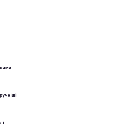
овими
ручніші
 і