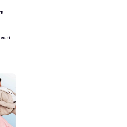
ти
решті