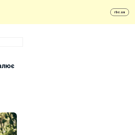
rbc.ua
палює