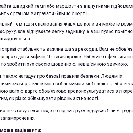
айте швидкий темп або маршрути з відчутними підйомам
ить організм витрачати більше енергії.
льний темп для спалювання жиру, це коли ви можете роз
час руху, але відчуваєте легку задишку, а ваш пульс помітно
швидшується.
й справі стабільність важливіша за рекорди. Вам не обов'я
я проходити міфічні 10 тисяч кроків. Набагато ефективніш
то зробити рух своєю щоденною, невід'ємною звичкою.
т також нагадує про базові правила безпеки. Людям із
ними захворюваннями, проблемами з мобільністю або ве
ною вагою варто обов'язково проконсультуватися з лікар
им, як різко збільшувати рівень активності.
о це стосується тих, хто під час руху відчуває біль у грудя
 запаморочення.
може зацікавити: