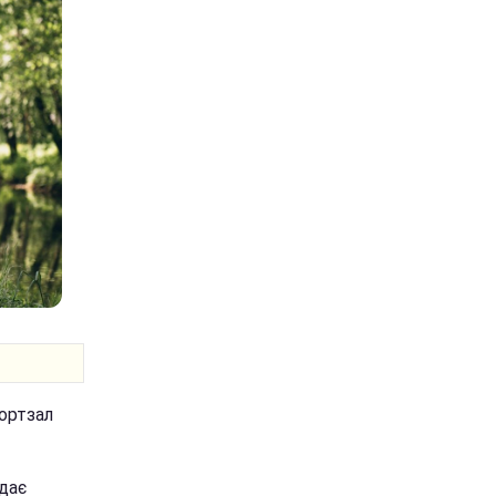
портзал
дає