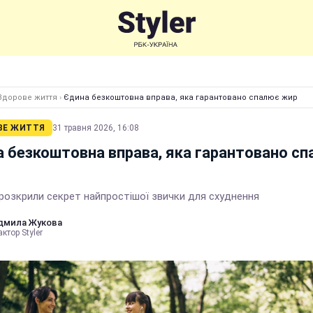
Здорове життя
›
Єдина безкоштовна вправа, яка гарантовано спалює жир
ВЕ ЖИТТЯ
31 травня 2026, 16:08
 безкоштовна вправа, яка гарантовано с
розкрили секрет найпростішої звички для схуднення
дмила Жукова
ктор Styler