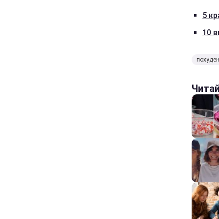
5 кр
10 в
похуде
Чита