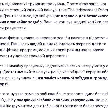
ь від важких і тривалих тренувань. Проте лікар загальної
ки та старший клінічний консультант The Independent Phar
д Грант запевняє, що найкращою
вправою для безпечног
ння є звичайна ходьба.
Вона не коштує жодної копійки, ал
чі результати.
ами фахівця, головна перевага ходьби полягає в її доступн
ьності. Більшість людей швидко кидають жорсткі дієти та
ивні фітнес-програми, оскільки такий режим надто важко
мувати у довгостроковій перспективі.
ть звичайну прогулянку надзвичайно легко інтегрувати у с
д. Достатньо вийти на вулицю під час обідньої перерви аб
ся кілька зупинок
пішки замість звичної поїздки в грома
орті.
аголошує, що сама по собі ходьба не створить дива без зм
у. Однак
у поєднанні зі збалансованим харчуванням
вона с
им інструментом для стабільної втрати ваги без стресу д