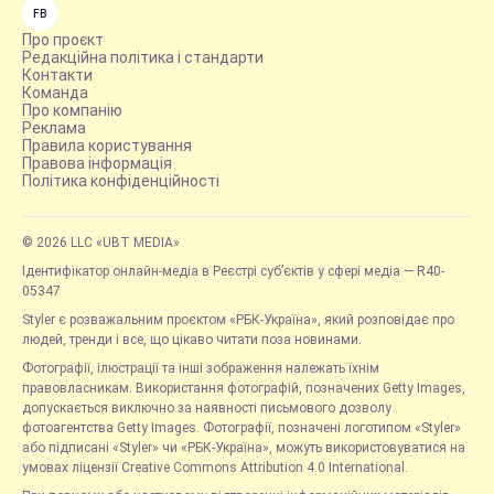
FB
Про проєкт
Редакційна політика і стандарти
Контакти
Команда
Про компанію
Реклама
Правила користування
Правова інформація
Політика конфіденційності
© 2026 LLC «UBT MEDIA»
Ідентифікатор онлайн-медіа в Реєстрі суб’єктів у сфері медіа — R40-
05347
Styler є розважальним проєктом «РБК-Україна», який розповідає про
людей, тренди і все, що цікаво читати поза новинами.
Фотографії, ілюстрації та інші зображення належать їхнім
правовласникам. Використання фотографій, позначених Getty Images,
допускається виключно за наявності письмового дозволу
фотоагентства Getty Images. Фотографії, позначені логотипом «Styler»
або підписані «Styler» чи «РБК-Україна», можуть використовуватися на
умовах ліцензії Creative Commons Attribution 4.0 International.