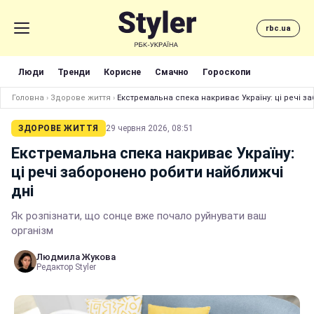
rbc.ua
Люди
Тренди
Корисне
Смачно
Гороскопи
Головна
›
Здорове життя
›
Екстремальна спека накриває Україну: ці речі з
ЗДОРОВЕ ЖИТТЯ
29 червня 2026, 08:51
Екстремальна спека накриває Україну:
ці речі заборонено робити найближчі
дні
Як розпізнати, що сонце вже почало руйнувати ваш
організм
Людмила Жукова
Редактор Styler