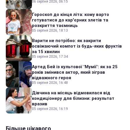
06 серпня 2026, 06:15
Гороскоп до кінця літа: кому варто
готуватися до кар'єрних злетів та
розкриття таємниць
05 серпня 2026, 18:13
Варити не потрібно: як закрити
освіжаючий компот із будь-яких фруктів
за 15 хвилин
05 серпня 2026, 17:34
Артед Бей із культової "Мумії": як за 25
років змінився актор, який зіграв
відважного героя
05 серпня 2026, 16:48
Дівчина на місяць відмовилася від
кондиціонеру для білизни: результат
вразив
05 серпня 2026, 16:19
Більше цікавого