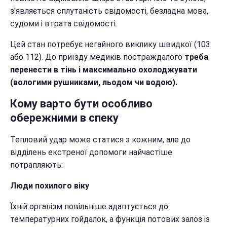
з'являється сплутаність свідомості, безладна мова,
судоми і втрата свідомості.
Цей стан потребує негайного виклику швидкої (103
або 112). До приїзду медиків постраждалого
треба
перенести в тінь і максимально охолоджувати
(вологими рушниками, льодом чи водою).
Кому варто бути особливо
обережними в спеку
Тепловий удар може статися з кожним, але до
відділень екстреної допомоги найчастіше
потрапляють:
Люди похилого віку
Їхній організм повільніше адаптується до
температурних гойдалок, а функція потових залоз із