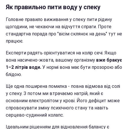
Як правильно пити воду у спеку
Головне правило виживання у спеку пити рідину
щогодини, не чекаючи на відчуття спраги. Проте
стандартна порада про "вісім склянок на день" тут не
працює.
Експерти радять орієнтуватися на колір сечі. Якщо
вона насичено-жовта, вашому організму
вже бракує
1–2 літрів води.
У нормі вона має бути прозорою або
блідою.
Ще одна поширена помилка - повна відмова від солі
у спеку. З потом ми втрачаємо натрій, який є
основним електролітом у крові. Його дефіцит може
спровокувати зміну психічного стану та навіть
серцево-судинний колапс.
Ідеальним рішенням для відновлення балансу є