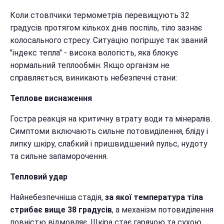
Коли стовпчики термометрів перевищують 32
градусів протягом кількох днів поспіль, тіло зазнає
колосального стресу. Ситуацію погіршує так званий
"індекс тепла" - висока вологість, яка блокує
нормальний теплообмін. Якщо організм не
справляється, виникають небезпечні стани:
Теплове виснаження
Гостра реакція на критичну втрату води та мінералів.
Симптоми включають сильне потовиділення, бліду і
липку шкіру, слабкий і пришвидшений пульс, нудоту
та сильне запаморочення.
Тепловий удар
Найнебезпечніша стадія,
за якої температура тіла
стрибає вище 38 градусів
, а механізм потовиділення
повністю відмовляє. Шкіра стає гарячою та сухою,