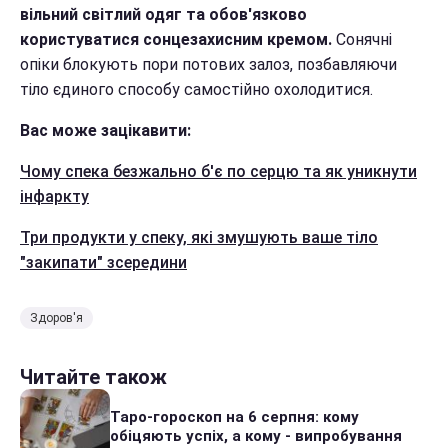
вільний світлий одяг та обов'язково
користуватися сонцезахисним кремом.
Сонячні
опіки блокують пори потових залоз, позбавляючи
тіло єдиного способу самостійно охолодитися.
Вас може зацікавити:
Чому спека безжально б'є по серцю та як уникнути
інфаркту
Три продукти у спеку, які змушують ваше тіло
"закипати" зсередини
Здоров'я
Читайте також
Таро-гороскоп на 6 серпня: кому
обіцяють успіх, а кому - випробування