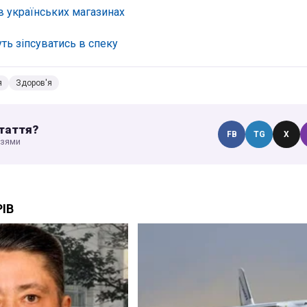
 українських магазинах
уть зіпсуватись в спеку
я
Здоров'я
таття?
FB
TG
X
узями