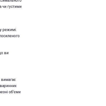
аксимального
 чи густими
у режимі.
 посиленого
що ви
, вимагає
тваринних
езні об'єми