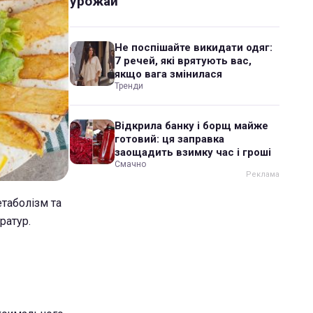
урожай
Не поспішайте викидати одяг:
7 речей, які врятують вас,
якщо вага змінилася
Тренди
Відкрила банку і борщ майже
готовий: ця заправка
заощадить взимку час і гроші
Смачно
етаболізм та
ратур.