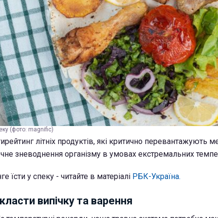
еку (фото: magnific)
ирейтинг літніх продуктів, які критично перевантажують м
чне зневоднення організму в умовах екстремальних темпе
ге їсти у спеку - читайте в матеріалі
РБК-Україна.
класти випічку та варення