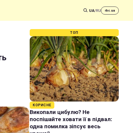
UA
/
RU
rbc.ua
ТОП
ть
КОРИСНЕ
Викопали цибулю? Не
поспішайте ховати її в підвал:
одна помилка зіпсує весь