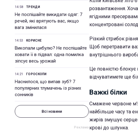
Коли київське літо 
14:58
ТРЕНДИ
розвантаження. Хоч
Не поспішайте викидати одяг: 7
ягідними пресервами
речей, які врятують вас, якщо
концентровані соло
вага змінилася
Різкий стрибок рів
14:53
КОРИСНЕ
Щоб перетравити важ
Викопали цибулю? Не поспішайте
ховати її в підвал: одна помилка
внутрішнього виробл
зіпсує весь урожай
Це повністю блокує 
14:21
ГОРОСКОПИ
відчуватимете ще бі
Наснилося, що випав зуб? 7
популярних тлумачень із різних
Важкі білки
сонників
Смажене червоне м'я
найбільше часу та е
Всі новини
жирів змушує серцев
крові до шлунка.