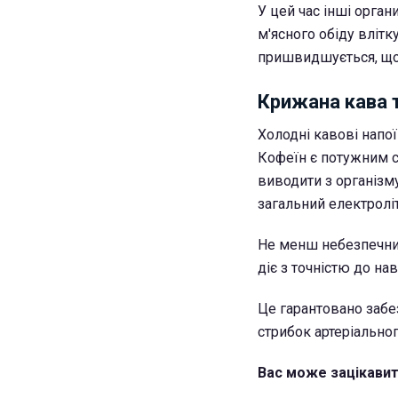
У цей час інші орга
м'ясного обіду влітк
пришвидшується, що
Крижана кава 
Холодні кавові напо
Кофеїн є потужним с
виводити з організм
загальний електролі
Не менш небезпечним
діє з точністю до на
Це гарантовано забе
стрибок артеріальног
Вас може зацікавит