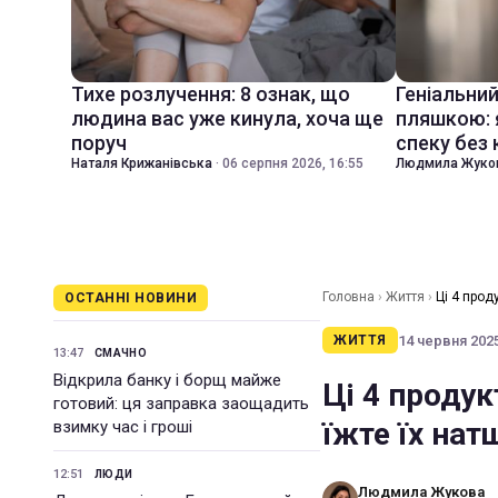
Тихе розлучення: 8 ознак, що
Геніальни
людина вас уже кинула, хоча ще
пляшкою: 
поруч
спеку без
Наталя Крижанівська
·
06 серпня 2026, 16:55
Людмила Жуко
Головна
›
Життя
›
Ці 4 прод
ОСТАННІ НОВИНИ
14 червня 2025
ЖИТТЯ
13:47
СМАЧНО
Відкрила банку і борщ майже
Ці 4 продук
готовий: ця заправка заощадить
їжте їх на
взимку час і гроші
12:51
ЛЮДИ
Людмила Жукова