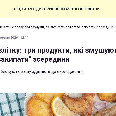
ЛЮДИ
ТРЕНДИ
КОРИСНЕ
СМАЧНО
ГОРОСКОПИ
Не їжте це влітку: три продукти, які змушують ваше тіло "закипати" зсередини
ервня 2026 · 12:14
влітку: три продукти, які змушую
закипати" зсередини
о блокують вашу здатність до охолодження