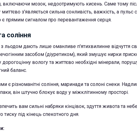
ни, включаючи мозок, недоотримують кисень. Саме тому піс
у миттєво з'являється сильна сонливість, важкість, а пульс 
 є прямим сигналом про перевантаження серця.
та соління
ї з льодом дають лише оманливе п'ятихвилинне відчуття св
ечогінним засобом (діуретиком), який змушує нирки прис
у дорогоцінну вологу та життєво необхідні мінерали, пору
тний баланс.
и є різноманітні соління, маринади та солоні снеки. Надл
впаки, він штучно блокує воду у міжклітинному просторі.
зпечить вам сильні набряки кінцівок, здуття живота та неб
о тиску під кінець спекотного дня.
и: