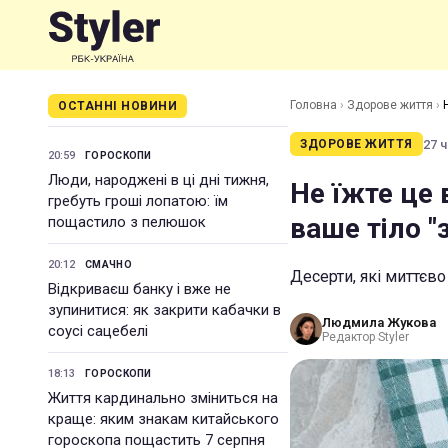
Головна
›
Здорове життя
›
ОСТАННІ НОВИНИ
27 ч
ЗДОРОВЕ ЖИТТЯ
20:59
ГОРОСКОПИ
Люди, народжені в ці дні тижня,
Не їжте це 
гребуть гроші лопатою: їм
ваше тіло "
пощастило з пелюшок
20:12
СМАЧНО
Десерти, які миттєв
Відкриваєш банку і вже не
зупинитися: як закрити кабачки в
Людмила Жукова
соусі сацебелі
Редактор Styler
18:13
ГОРОСКОПИ
Життя кардинально зміниться на
краще: яким знакам китайського
гороскопа пощастить 7 серпня