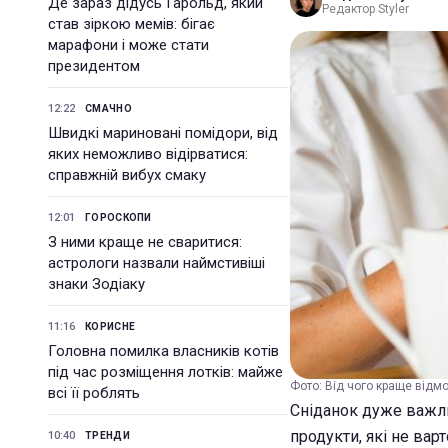
Де зараз дідусь Гарольд, який
Редактор Styler
став зіркою мемів: бігає
марафони і може стати
президентом
12:22
СМАЧНО
Швидкі мариновані помідори, від
яких неможливо відірватися:
справжній вибух смаку
12:01
ГОРОСКОПИ
З ними краще не сваритися:
астрологи назвали наймстивіші
знаки Зодіаку
11:16
КОРИСНЕ
Головна помилка власників котів
під час розміщення лотків: майже
Фото: Від чого краще відмо
всі її роблять
Сніданок дуже важли
продукти, які не вар
10:40
ТРЕНДИ