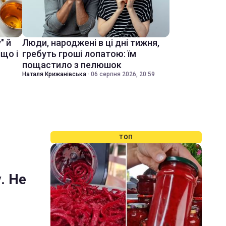
" й
Люди, народжені в ці дні тижня,
іщо і
гребуть гроші лопатою: їм
пощастило з пелюшок
Наталя Крижанівська
·
06 серпня 2026, 20:59
ТОП
. Не