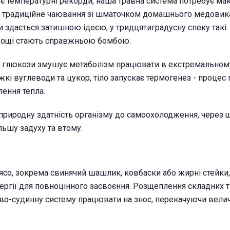
б'є температурні рекорди, наша травна система потребує м
а традиційне чаювання зі шматочком домашнього медовика
 здається затишною ідеєю, у тридцятиградусну спеку такі
дощі стають справжньою бомбою.
ня глюкози змушує метаболізм працювати в екстремальном
кі вуглеводи та цукор, тіло запускає термогенез - процес
ення тепла.
природну здатність організму до самоохолодження, через 
льшу задуху та втому.
со, зокрема свинячий шашлик, ковбаски або жирні стейки
нергії для повноцінного засвоєння. Розщеплення складних 
о-судинну систему працювати на знос, перекачуючи велич