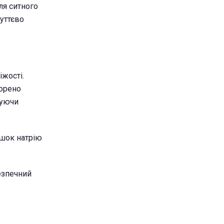
ля ситного
суттєво
іжості.
корено
шуючи
ишок натрію
езпечний