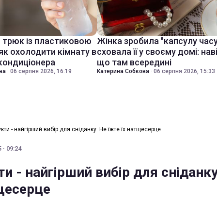
й трюк із пластиковою
Жінка зробила "капсулу часу
як охолодити кімнату в
сховала її у своєму домі: нав
 кондиціонера
що там всередині
ва
·
06 серпня 2026, 16:19
Катерина Собкова
·
06 серпня 2026, 15:33
укти - найгірший вибір для сніданку. Не їжте їх натщесерце
 · 09:24
ти - найгірший вибір для сніданку
тщесерце