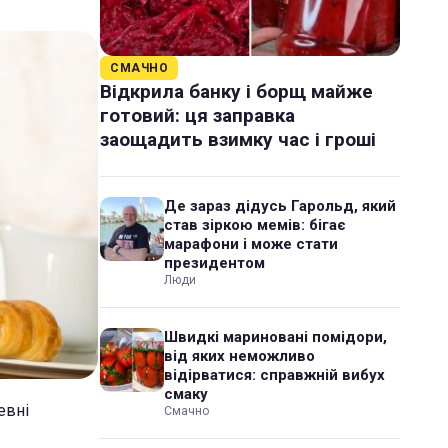
СМАЧНО
Відкрила банку і борщ майже
готовий: ця заправка
заощадить взимку час і гроші
Де зараз дідусь Гарольд, який
став зіркою мемів: бігає
марафони і може стати
президентом
Люди
Швидкі мариновані помідори,
від яких неможливо
відірватися: справжній вибух
смаку
евні
Смачно