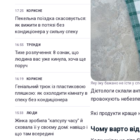
17:25
КОРИСНЕ
Пекельна поїздка скасовується:
як вижити в потязі без
кондиціонера у сильну спеку
16:55
ТРЕНДИ
Тихе розлучення: 8 ознак, що
людина вас уже кинула, хоча ще
поруч
16:19
КОРИСНЕ
Яку їжу бажано не їсти у сп
Геніальний трюк із пластиковою
Дієтологи склали ант
пляшкою: як охолодити кімнату в
провокують небезпе
спеку без кондиціонера
Які продукти краще н
15:33
ЛЮДИ
Жінка зробила "капсулу часу" й
сховала її у своєму домі: навіщо і
Чому варто від
що там всередині