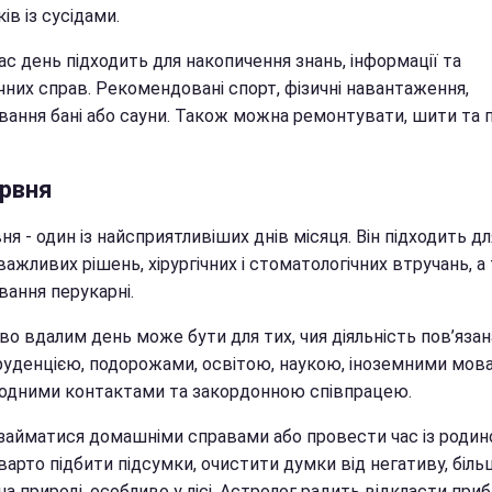
ів із сусідами.
с день підходить для накопичення знань, інформації та
чних справ. Рекомендовані спорт, фізичні навантаження,
ування бані або сауни. Також можна ремонтувати, шити та 
ервня
ня - один із найсприятливіших днів місяця. Він підходить д
важливих рішень, хірургічних і стоматологічних втручань, а
вання перукарні.
о вдалим день може бути для тих, чия діяльність пов’язан
уденцією, подорожами, освітою, наукою, іноземними мов
одними контактами та закордонною співпрацею.
займатися домашніми справами або провести час із родин
арто підбити підсумки, очистити думки від негативу, біль
на природі, особливо у лісі. Астролог радить відкласти при