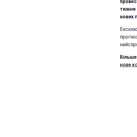
провес
тижня п
нових п
Ексклю
прогноз
найспр
Більше
нове к