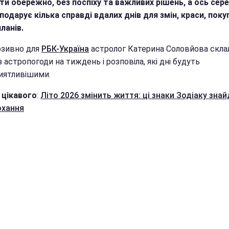
ти обережно, без поспіху та важливих рішень, а ось сер
одарує кілька справді вдалих днів для змін, краси, покуп
ланів.
зивно для
РБК-Україна
астролог Катерина Соловйова скла
 астропогоди на тиждень і розповіла, які дні будуть
иятливішими.
 цікавого
:
Літо 2026 змінить життя: ці знаки Зодіаку зна
охання