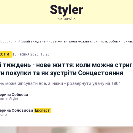
Гороскопи
›
Новий тиждень - нове життя: коли можна стригтися, робити покупк
КОПИ
15 червня 2026, 15:26
 тиждень - нове життя: коли можна стриг
и покупки та як зустріти Сонцестояння
ь може зіпсувати все, а інший - розвернути удачу на 180°
ерина Собкова
ктор Styler
ерина Соловйова
Експерт
ролог