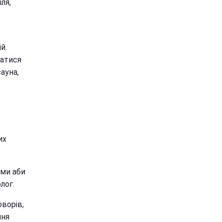
ля,
й.
хатися
ауна,
их
ами аби
лог.
оворів,
ння