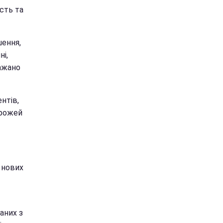
сть та
шення,
і,
бажано
нтів,
орожей
 нових
аних з