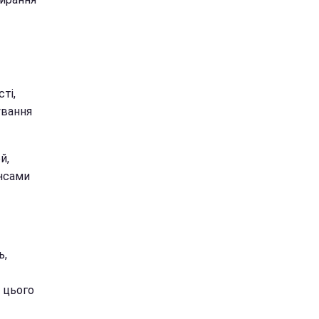
ті,
ування
й,
ансами
ь,
м цього