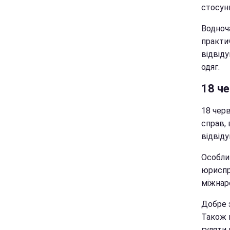
стосунк
Водноча
практи
відвід
одяг.
18 ч
18 черв
справ, 
відвіду
Особлив
юриспр
міжнар
Добре 
Також в
гуляти 