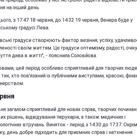
ня на інший день.
ього, з 17:47 18 червня, до 14:32 19 червня, Венера буде у
вському градусі Лева.
вські градуси створюють фактор везіння, успіху, удачливос
еності своїм життям. Це градуси оптимізму, радості, очік
уття дива в житті", - пояснила Соловйова.
ловами, цей період особливо сприятливий для творчих люде
 тих, хто пов’язаний із публічними виступами, красою, фін
тнерством.
ервня
вня загалом сприятливий для нових справ, творчих починан
х рішень, відвідування перукарні, а також медичних і
логічних втручань. Виняток - період з 14:30 до 17:37. Окрі
у, день добре підходить для приємних справ і натхнення.