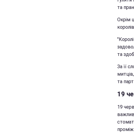
та пран
Окрім ц
королі
"Королі
задовол
та здоб
За її с
митців,
та пар
19 ч
19 чер
важливи
стомато
проміжк