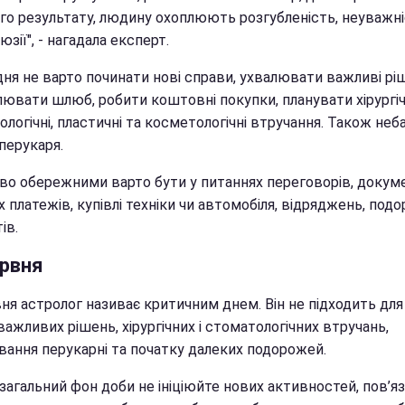
го результату, людину охоплюють розгубленість, неуважні
люзії", - нагадала експерт.
дня не варто починати нові справи, ухвалювати важливі рі
ювати шлюб, робити коштовні покупки, планувати хірургічн
логічні, пластичні та косметологічні втручання. Також не
перукаря.
во обережними варто бути у питаннях переговорів, докуме
 платежів, купівлі техніки чи автомобіля, відряджень, под
ів.
ервня
ня астролог називає критичним днем. Він не підходить для
важливих рішень, хірургічних і стоматологічних втручань,
ування перукарні та початку далеких подорожей.
загальний фон доби не ініціюйте нових активностей, пов’яз