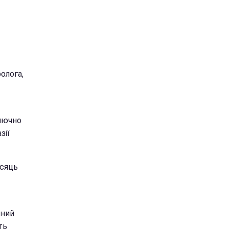
олога,
ключно
зії
ісяць
йний
ть