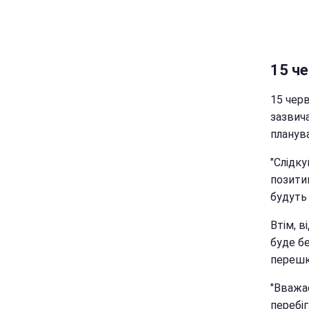
15 ч
15 черв
зазвич
планува
"Слідк
позитив
будуть
Втім, в
буде бе
перешко
"Вважає
перебіг