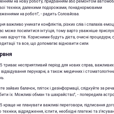
енням на нову роботу, придбанням або ремонтом автомобі
вої техніки, далекими подорожами, понаднормовими
женнями на роботі", - радить Соловйова.
ня важливо уникати конфліктів, різких слів і спалахів емоці
ас може посилитися інтуїція, тому варто уважніше прислу
них відчуттів. Корисними будуть дієта, очисні процедури, с
едитації та все, що допомагає відновити сили.
ервня
05 триває несприятливий період для нових справ, важливих
 відвідування перукарні, а також медичних і стоматологічн
нь.
те зайвих балачок, пліток і дезінформації, слідкуйте за реч
бити їх. Можливі обман та шахрайство", - попередила астро
5 краще не планувати важливі переговори, підписання дог
 техніки, відрядження, іспити, необхідні платежі та з’ясува