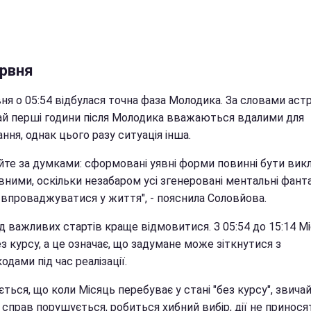
ервня
ня о 05:54 відбулася точна фаза Молодика. За словами астр
ай перші години після Молодика вважаються вдалими для
ння, однак цього разу ситуація інша.
уйте за думками: сформовані уявні форми повинні бути ви
ними, оскільки незабаром усі згенеровані ментальні фанта
 впроваджуватися у життя", - пояснила Соловйова.
ід важливих стартів краще відмовитися. З 05:54 до 15:14 М
з курсу, а це означає, що задумане може зіткнутися з
дами під час реалізації.
ться, що коли Місяць перебуває у стані "без курсу", звича
 справ порушується, робиться хибний вибір, дії не принося