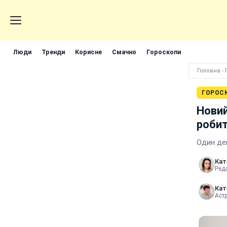
Люди
Тренди
Корисне
Смачно
Гороскопи
Головна
›
ГОРОС
Новий
робит
Один ден
Кат
Реда
Кат
Аст