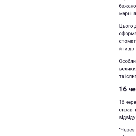
бажано
марні і
Цього 
оформл
стомато
йти до 
Особли
великих
та іспит
16 ч
16 черв
справ, 
відвід
"Через 