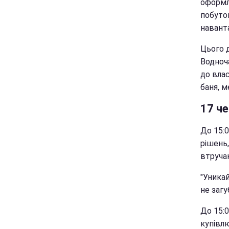
оформл
побуто
наванта
Цього д
Водноч
до влас
баня, м
17 ч
До 15:
рішень,
втруча
"Уникай
не загу
До 15:0
купівлю