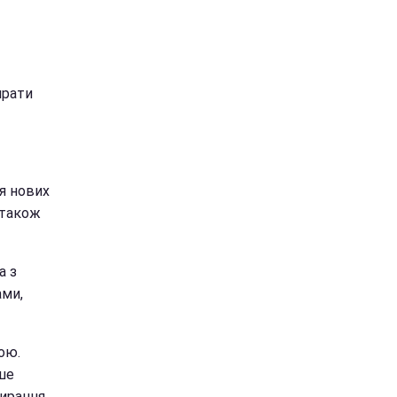
прати
ля нових
 також
а з
ами,
ою.
ше
бирання