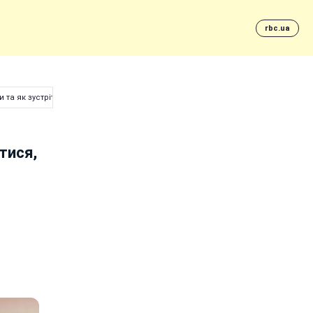
rbc.ua
и та як зустріти Сонцестояння
тися,