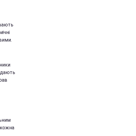
увають
ічні
вими.
вники
кидають
трав
льним
 кожна