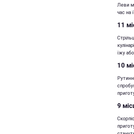
Леви м
час на 
11 мі
Стріль
кулінар
їжу або
10 мі
Рутинн
спробу
пригот
9 міс
Скорпіо
пригот
стануть