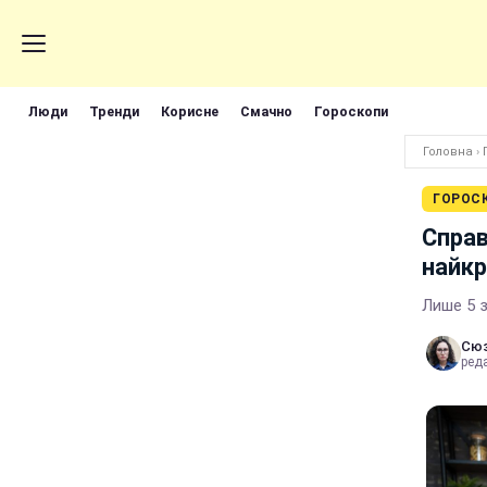
Люди
Тренди
Корисне
Смачно
Гороскопи
Головна
›
ГОРОС
Справ
найк
Лише 5 
Сюз
реда