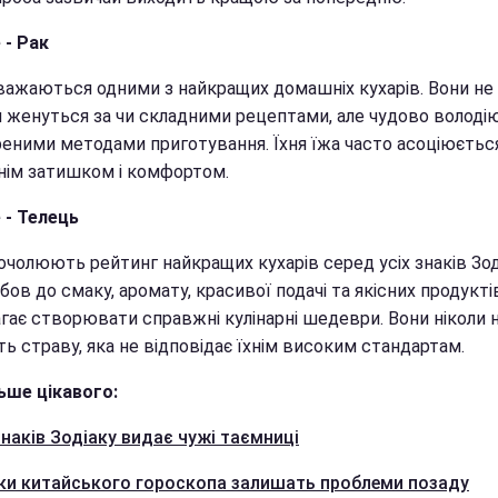
 - Рак
важаються одними з найкращих домашніх кухарів. Вони не
 женуться за чи складними рецептами, але чудово володі
реними методами приготування. Їхня їжа часто асоціюєтьс
ім затишком і комфортом.
 - Телець
очолюють рейтинг найкращих кухарів серед усіх знаків Зод
бов до смаку, аромату, красивої подачі та якісних продукті
гає створювати справжні кулінарні шедеври. Вони ніколи 
ь страву, яка не відповідає їхнім високим стандартам.
ьше цікавого:
знаків Зодіаку видає чужі таємниці
аки китайського гороскопа залишать проблеми позаду