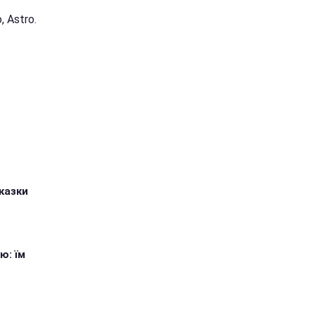
 Astro.
казки
ю: їм