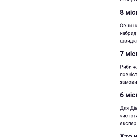
8 міс
Овни н
набрид
швидкі
7 міс
Риби ч
повніст
замови
6 міс
Для Дів
чистота
експер
Хто 