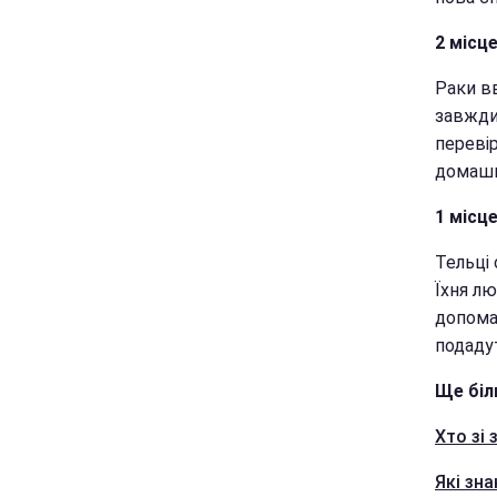
2 місце
Раки в
завжди
переві
домашн
1 місце
Тельці 
Їхня лю
допома
подадут
Ще біл
Хто зі 
Які зн