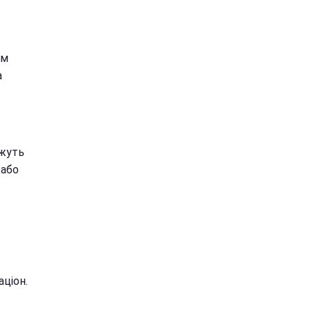
їм
а
ожуть
 або
ціон.