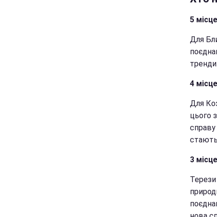
5 місц
Для Бл
поєдна
тренди.
4 місце
Для Ко
цього 
справу 
стають
3 місце
Терези 
природ
поєдна
нова с