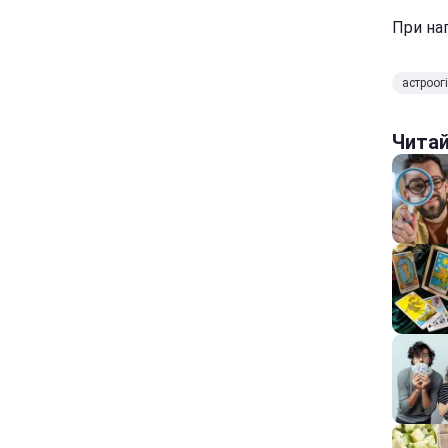
При нап
астроог
Чита