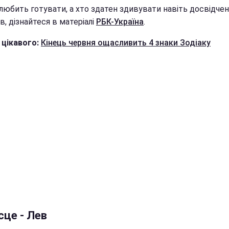
 любить готувати, а хто здатен здивувати навіть досвідче
в, дізнайтеся в матеріалі
РБК-Україна
.
 цікавого:
Кінець червня ощасливить 4 знаки Зодіаку
сце - Лев