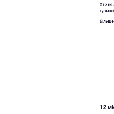
Хто не
гурмані
Більше
12 мі