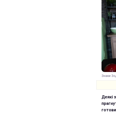
Знаки Зод
Деякі 
прагну
готови