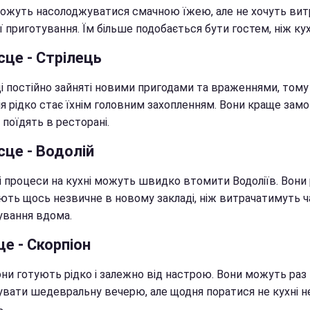
ожуть насолоджуватися смачною їжею, але не хочуть вит
її приготування. Їм більше подобається бути гостем, ніж ку
сце - Стрілець
ці постійно зайняті новими пригодами та враженнями, тому
ія рідко стає їхнім головним захопленням. Вони краще зам
 поїдять в ресторані.
сце - Водолій
і процеси на кухні можуть швидко втомити Водоліїв. Вони
ють щось незвичне в новому закладі, ніж витрачатимуть ч
ування вдома.
це - Скорпіон
ни готують рідко і залежно від настрою. Вони можуть раз 
увати шедевральну вечерю, але щодня поратися не кухні н
.