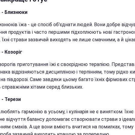
е - Близнюки
изнюків їжа - це спосіб об'єднати людей. Вони добре відч
ння продуктів і часто першими підхоплюють нові гастроном
 Їхні страви зазвичай виходять не лише смачними, а й ціка
 - Козоріг
зорогів приготування їжі є своєрідною терапією. Предста
знака відрізняються дисципліною і терпінням, тому рідко 
на півдорозі. Саме завдяки цьому багато їхніх фірмових с
 справжніми хітами серед близьких.
 - Терези
люблять гармонію в усьому, і кулінарія не є винятком. Їхнє
не відчуття балансу допомагає створювати страви з ідеа
нням смаків. А ще вони вміють вчитися на помилках, тому
проба зазвичай виходить кращою за попередню.