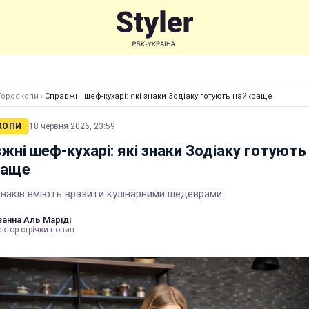
Гороскопи
›
Справжні шеф-кухарі: які знаки Зодіаку готують найкраще
КОПИ
18 червня 2026, 23:59
жні шеф-кухарі: які знаки Зодіаку готують
раще
знаків вміють вразити кулінарними шедеврами
анна Аль Маріді
ктор стрічки новин