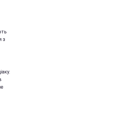
ють
я з
іаку.
в
не