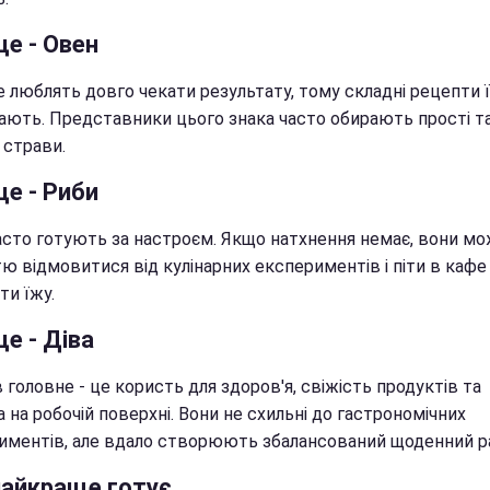
це - Овен
е люблять довго чекати результату, тому складні рецепти 
ають. Представники цього знака часто обирають прості т
 страви.
це - Риби
асто готують за настроєм. Якщо натхнення немає, вони м
ю відмовитися від кулінарних експериментів і піти в кафе
ти їжу.
це - Діва
 головне - це користь для здоров'я, свіжість продуктів та
 на робочій поверхні. Вони не схильні до гастрономічних
иментів, але вдало створюють збалансований щоденний ра
найкраще готує