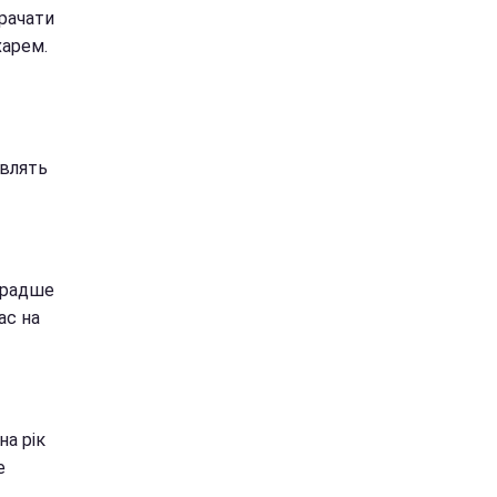
рачати
харем.
овлять
 радше
ас на
на рік
е