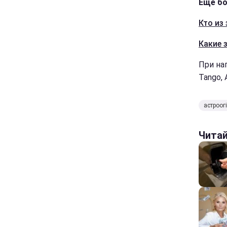
Еще бо
Кто из
Какие 
При на
Tango, 
астроог
Чита