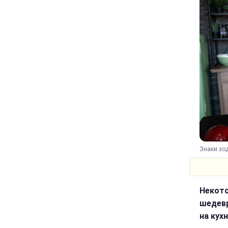
Знаки зод
Некото
шедевр
на кух