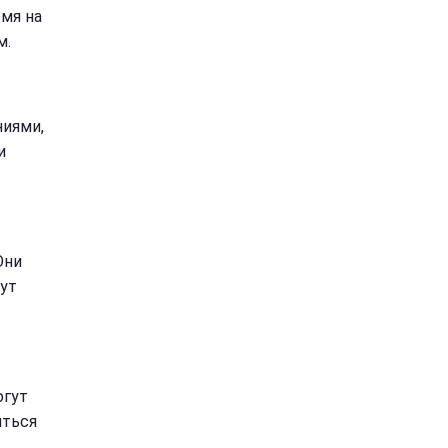
емя на
м.
ниями,
и
Они
дут
огут
иться