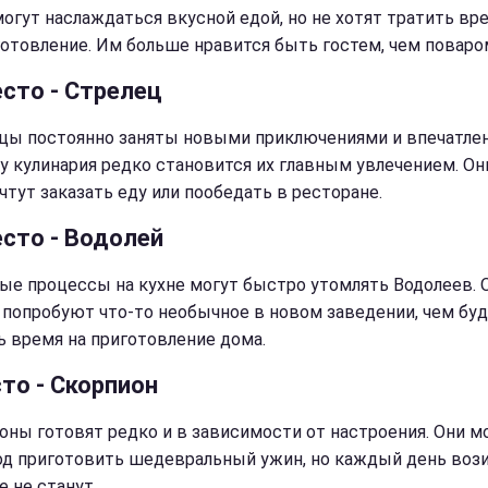
огут наслаждаться вкусной едой, но не хотят тратить вр
готовление. Им больше нравится быть гостем, чем поваро
есто - Стрелец
цы постоянно заняты новыми приключениями и впечатле
у кулинария редко становится их главным увлечением. Он
чтут заказать еду или пообедать в ресторане.
есто - Водолей
ые процессы на кухне могут быстро утомлять Водолеев. 
 попробуют что-то необычное в новом заведении, чем бу
ь время на приготовление дома.
то - Скорпион
оны готовят редко и в зависимости от настроения. Они м
год приготовить шедевральный ужин, но каждый день воз
е не станут.