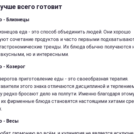
лучше всего готовит
о - Близнецы
изнецов еда - это способ объединить людей. Они хорошо
уют сочетание продуктов и часто первыми подхватываю
гастрономические тренды. Их блюда обычно получаются 
 вкусными, но и интересными.
о - Козерог
зерогов приготовление еды - это своеобразная терапия.
авители этого знака отличаются дисциплиной и терпением
у редко бросают дело на полпути. Именно благодаря этом
 их фирменные блюда становятся настоящими хитами ср
.
о - Весы
юбят гармонию во всём, и кулинария не является исключе