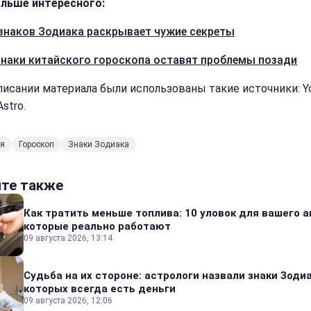
льше интересного:
 знаков Зодиака раскрывает чужие секреты
знаки китайского гороскопа оставят проблемы позади
писании материала были использованы такие источники: Y
Astro.
ія
Гороскоп
Знаки Зодиака
йте также
Как тратить меньше топлива: 10 уловок для вашего а
которые реально работают
09 августа 2026, 13:14
Судьба на их стороне: астрологи назвали знаки Зодиа
которых всегда есть деньги
09 августа 2026, 12:06