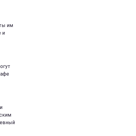
пты им
 и
могут
кафе
и
еским
невный