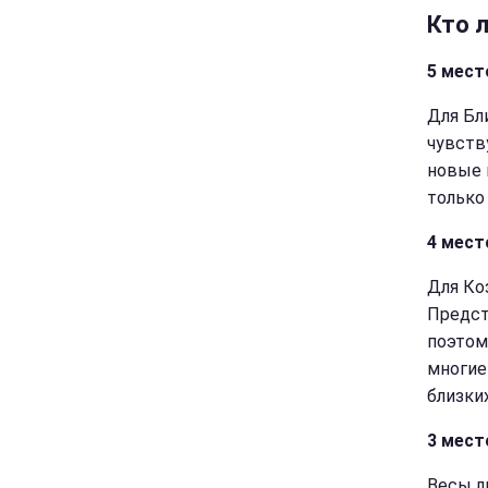
Кто 
5 мест
Для Бл
чувств
новые 
только
4 мест
Для Ко
Предст
поэтом
многие
близких
3 мест
Весы л