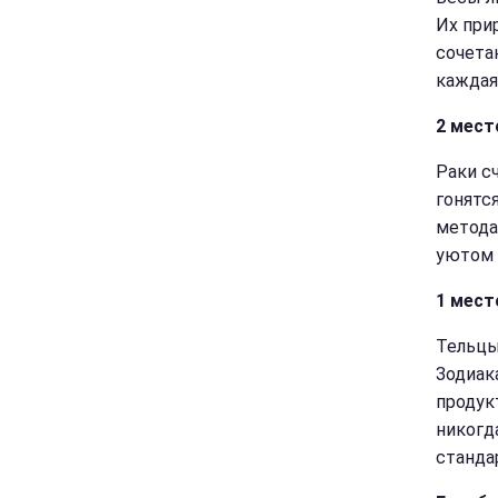
Их при
сочета
каждая
2 мест
Раки с
гонятс
метода
уютом 
1 мест
Тельцы
Зодиак
продук
никогд
станда