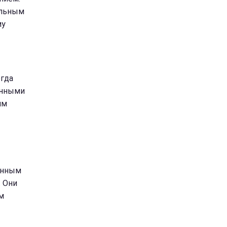
альным
му
егда
енными
им
венным
 Они
м