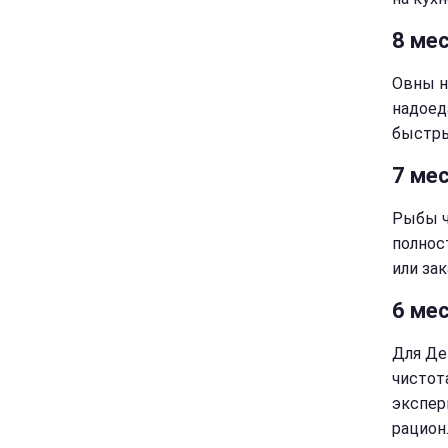
8 мес
Овны н
надоед
быстры
7 ме
Рыбы ч
полнос
или зак
6 мес
Для Де
чистот
экспер
рацион