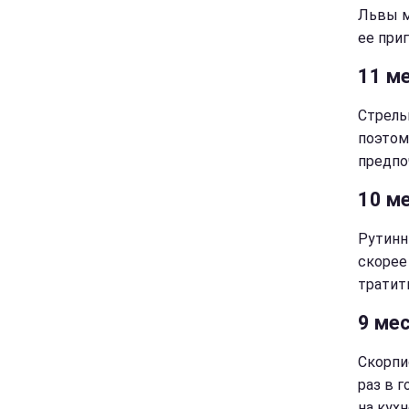
Львы м
ее при
11 м
Стрель
поэтом
предпо
10 м
Рутинн
скорее
тратит
9 мес
Скорпи
раз в 
на кухн