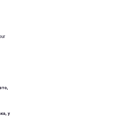
our
вто,
ка, у