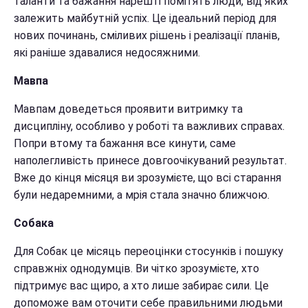
таланти та бажання нарешті помітять люди, від яких
залежить майбутній успіх. Це ідеальний період для
нових починань, сміливих рішень і реалізації планів,
які раніше здавалися недосяжними.
Мавпа
Мавпам доведеться проявити витримку та
дисципліну, особливо у роботі та важливих справах.
Попри втому та бажання все кинути, саме
наполегливість принесе довгоочікуваний результат.
Вже до кінця місяця ви зрозумієте, що всі старання
були недаремними, а мрія стала значно ближчою.
Собака
Для Собак це місяць переоцінки стосунків і пошуку
справжніх однодумців. Ви чітко зрозумієте, хто
підтримує вас щиро, а хто лише забирає сили. Це
допоможе вам оточити себе правильними людьми