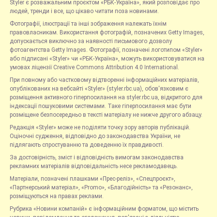
Styler є розважальним проєктом «РБК-Україна», який розповідає про
людей, тренди і все, що цікаво читати поза новинами.
Фотографії, ілюстрації та інші зображення належать їхнім
правовласникам. Використання фотографій, позначених Getty Images,
допускається виключно за наявності письмового дозволу
фотоагентства Getty Images. Фотографії, позначені логотипом «Styler»
або підписані «Styler» чи «РБК-Україна», можуть використовуватися на
умовах ліцензії Creative Commons Attribution 4.0 International.
При повному або частковому відтворенні інформаційних матеріалів,
опублікованих на вебсайті «Styler» (styler.rbc.ua), обов'язковим є
розміщення активного гіперпосилання на styler.rbc.ua, відкритого для
індексації пошуковими системами. Таке гіперпосилання має бути
розміщене безпосередньо в тексті матеріалу не нижче другого абзацу.
Редакція «Styler» може не поділяти точку зору авторів публікацій.
Оціночні судження, відповідно до законодавства України, не
підлягають спростуванню та доведенню їх правдивості.
За достовірність, зміст і відповідність вимогам законодавства
рекламних матеріалів відповідальність несе рекламодавець.
Матеріали, позначені плашками «Прес-реліз», «Спецпроєкт»,
«Партнерський матеріал», «Promo», «Благодійність» та «Резонанс»,
розміщуються на правах реклами.
Рубрика «Новини компаній» є інформаційним форматом, що містить