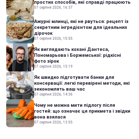
простих способів, які справді працюють
07 серпня 2026, 16:37
Ажурні млинці, які не рвуться: рецепт із
секретним інгредієнтом для ідеальних
дірочок
07 серпня 2026, 15:55
Як виглядають кохані Дантеса,
Пономарьова і Боржемської: рідкісні
фото зірок
07 серпня 2026, 15:19
Як швидко підготувати банки для
консервації: легкі перевірені методи, які
зекономлять ваш час
07 серпня 2026, 14:36
Чому не можна мити підлогу після
гостей: що означає ця прикмета і звідки
вона взялася
07 серпня 2026, 13:55