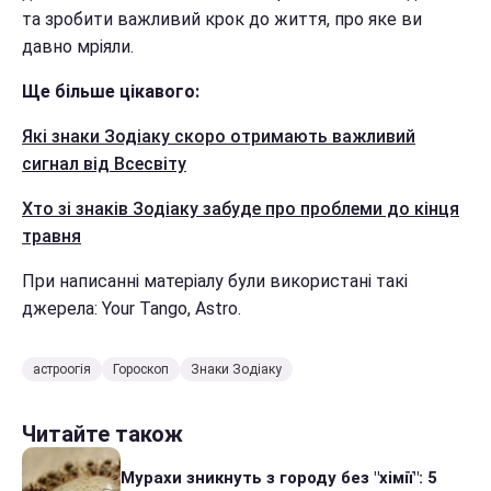
та зробити важливий крок до життя, про яке ви
давно мріяли.
Ще більше цікавого:
Які знаки Зодіаку скоро отримають важливий
сигнал від Всесвіту
Хто зі знаків Зодіаку забуде про проблеми до кінця
травня
При написанні матеріалу були використані такі
джерела: Your Tango, Astro.
астроогія
Гороскоп
Знаки Зодіаку
Читайте також
Мурахи зникнуть з городу без "хімії": 5