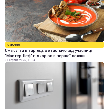
СМАЧНО
Смак літа в тарілці: це гаспачо від учасниці
"МастерШеф" підкорює з першої ложки
07 серпня 2026, 11:04