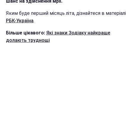
шанс на здійснення мрії.
Яким буде перший місяць літа, дізнайтеся в матеріалі
РБК-Україна
.
Більше цікавого:
Які знаки Зодіаку найкраще
долають труднощі