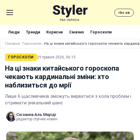
rbc.ua
Люди
Тренди
Корисне
Смачно
Гороскопи
Головна
›
Гороскопи
›
На ці знаки китайського гороскопа чекають кардиналь
ГОРОСКОПИ
29 травня 2026, 06:15
На ці знаки китайського гороскопа
чекають кардинальні зміни: хто
наблизиться до мрії
Лише 6 щасливчиків зможуть вирватися з кола проблем і
отримати унікальний шанс
Сюзанна Аль Маріді
редактор стрічки новин