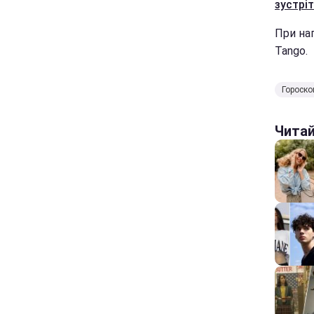
зустрі
При нап
Tango.
Гороско
Чита