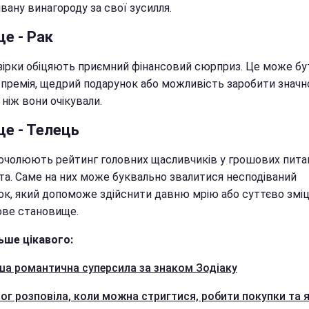
вану винагороду за свої зусилля.
це - Рак
зірки обіцяють приємний фінансовий сюрприз. Це може бу
 премія, щедрий подарунок або можливість заробити значн
 ніж вони очікували.
це - Телець
 очолюють рейтинг головних щасливчиків у грошових пита
іта. Саме на них може буквально звалитися несподіваний
ок, який допоможе здійснити давню мрію або суттєво змі
ове становище.
ьше цікавого:
ша романтична суперсила за знаком Зодіаку
ог розповіла, коли можна стригтися, робити покупки та 