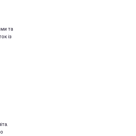
ами та
ок із
іта.
бо