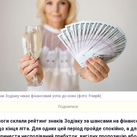
аки Зодіаку чекає фінансовий успіх до осені (фото: Freepik)
Поділитися:
оги склали рейтинг знаків Зодіаку за шансами на фінанс
о кінця літа. Для одних цей період пройде спокійно, а дл
ринести несподіваний прибуток, вигідну пропозицію або