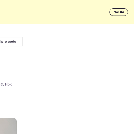
rbc.ua
вірте себе
е, ніж