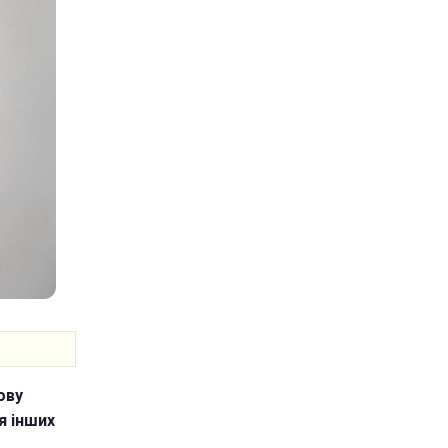
ову
я інших