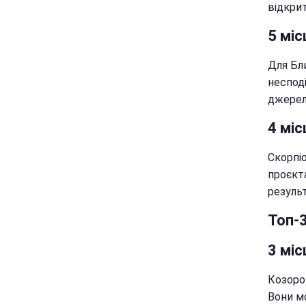
відкри
5 міс
Для Бл
неспод
джерела
4 міс
Скорпі
проєкт
резуль
Топ-
3 міс
Козорог
Вони м