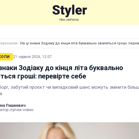
Гороскопи
›
На ці знаки Зодіаку до кінця літа буквально зваляться гроші: пере
КОПИ
21 червня 2026, 12:07
 знаки Зодіаку до кінця літа буквально
ться гроші: перевірте себе
орг, забутий проєкт чи випадковий шанс можуть змінити більш
я
нна Пашкевич
ктор стрічки новин