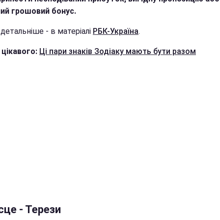
ий грошовий бонус.
детальніше - в матеріалі
РБК-Україна
.
 цікавого:
Ці пари знаків Зодіаку мають бути разом
сце - Терези