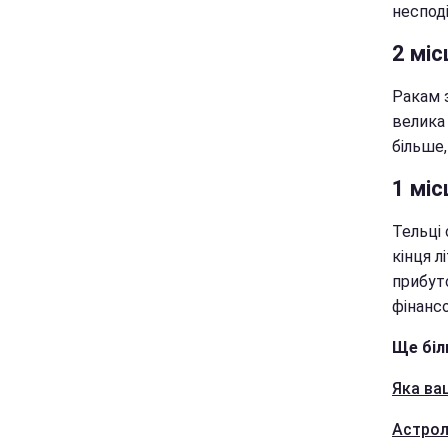
несподі
2 міс
Ракам 
велика
більше,
1 міс
Тельці
кінця л
прибут
фінанс
Ще біл
Яка ва
Астрол