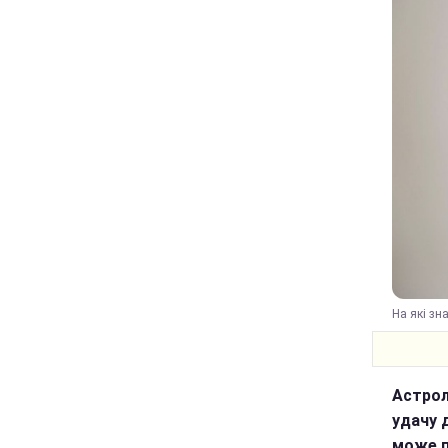
На які зн
Астрол
удачу д
може п