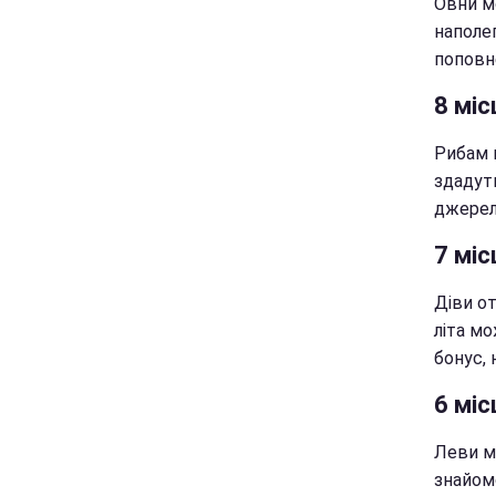
Овни м
наполег
поповн
8 міс
Рибам 
здадут
джерел
7 міс
Діви о
літа мо
бонус, 
6 міс
Леви м
знайомс