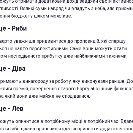
ожуть отримати додатковий дохід завдяки своїй активнос
ливості. Великі суми навряд чи впадуть з неба, але приємн
ення бюджету цілком можливе.
це - Риби
варто уважніше придивитися до пропозицій, які спершу
ься не надто перспективними. Саме вони можуть стати
ом несподіваного прибутку вже найближчими тижнями.
це - Діва
тримають винагороду за роботу, яку виконували раніше. До
жливі премія, повернення старого боргу або інший фінансо
на який вони вже майже не сподівалися.
це - Лев
ожуть опинитися в потрібному місці в потрібний час. Вдал
тво або цікава пропозиція здатні принести додаткові грош