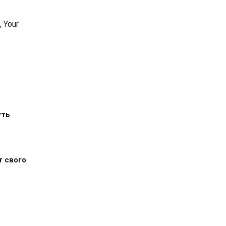
 Your
уть
т свого