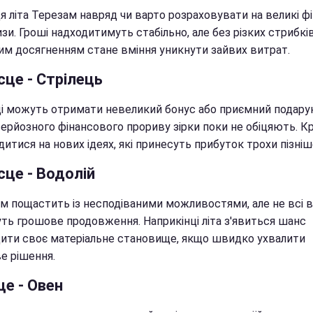
я літа Терезам навряд чи варто розраховувати на великі ф
и. Гроші надходитимуть стабільно, але без різких стрибків
им досягненням стане вміння уникнути зайвих витрат.
сце - Стрілець
ці можуть отримати невеликий бонус або приємний подару
серйозного фінансового прориву зірки поки не обіцяють. К
итися на нових ідеях, які принесуть прибуток трохи пізніш
сце - Водолій
ям пощастить із несподіваними можливостями, але не всі 
ть грошове продовження. Наприкінці літа з'явиться шанс
ити своє матеріальне становище, якщо швидко ухвалити
е рішення.
це - Овен