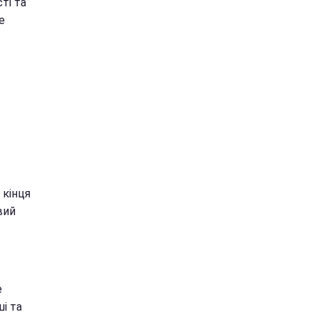
ті та
е
 кінця
вий
е
і та