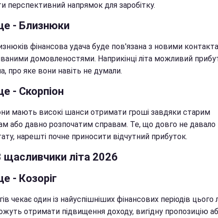
ти перспективний напрямок для заробітку.
це - Близнюки
изнюків фінансова удача буде пов'язана з новими контакт
іваними домовленостями. Наприкінці літа можливий прибут
, про яке вони навіть не думали.
це - Скорпіон
они мають високі шанси отримати гроші завдяки старим
ам або давно розпочатим справам. Те, що довго не давало
тату, нарешті почне приносити відчутний прибуток.
3 щасливчики літа 2026
це - Козоріг
ів чекає один із найуспішніших фінансових періодів цього л
ожуть отримати підвищення доходу, вигідну пропозицію а