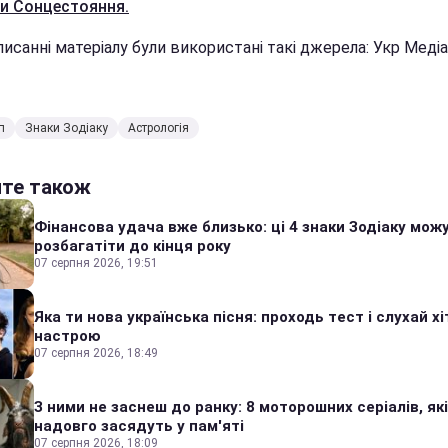
ти Сонцестояння.
исанні матеріалу були використані такі джерела: Укр Медіа,
п
Знаки Зодіаку
Астрологія
йте також
Фінансова удача вже близько: ці 4 знаки Зодіаку мож
розбагатіти до кінця року
07 серпня 2026, 19:51
Яка ти нова українська пісня: проходь тест і слухай хі
настрою
07 серпня 2026, 18:49
З ними не заснеш до ранку: 8 моторошних серіалів, які
надовго засядуть у пам'яті
07 серпня 2026, 18:09