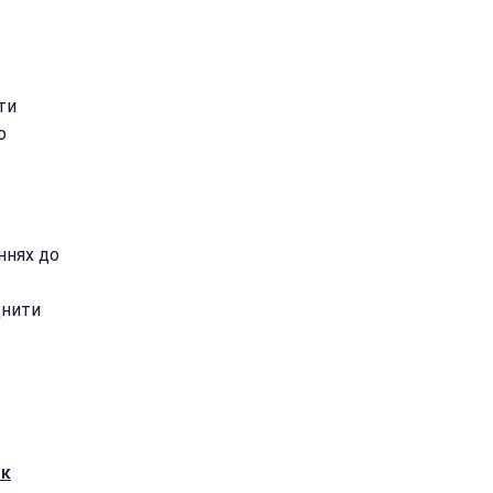
ти
о
ннях до
цнити
як