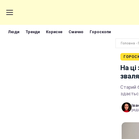
Люди
Тренди
Корисне
Смачно
Гороскопи
Головна
›
ГОРОС
На ці
зваля
Старий б
здаєтьс
Іва
реда