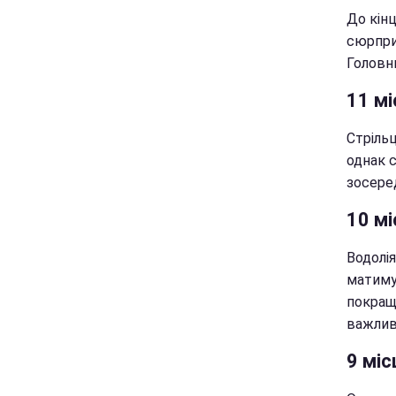
До кінц
сюрприз
Головн
11 мі
Стріль
однак 
зосеред
10 мі
Водолі
матиму
покращ
важлив
9 міс