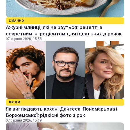
СМАЧНО
Ажурні млинці, які не рвуться: рецепт із
секретним інгредієнтом для ідеальних дірочок
07 серпня 2026, 15:55
ЛЮДИ
Як виглядають кохані Дантеса, Пономарьова і
Боржемської: рідкісні фото зірок
07 серпня 2026, 15:19