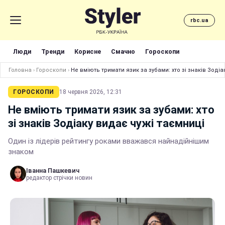
rbc.ua
Люди
Тренди
Корисне
Смачно
Гороскопи
Головна
›
Гороскопи
›
Не вміють тримати язик за зубами: хто зі знаків Зоді
ГОРОСКОПИ
18 червня 2026, 12:31
Не вміють тримати язик за зубами: хто
зі знаків Зодіаку видає чужі таємниці
Один із лідерів рейтингу роками вважався найнадійнішим
знаком
Іванна Пашкевич
редактор стрічки новин