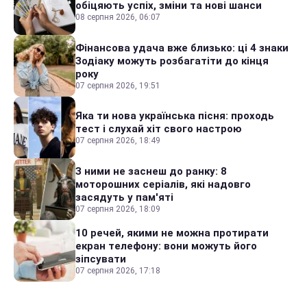
обіцяють успіх, зміни та нові шанси
08 серпня 2026, 06:07
Фінансова удача вже близько: ці 4 знаки
Зодіаку можуть розбагатіти до кінця
року
07 серпня 2026, 19:51
Яка ти нова українська пісня: проходь
тест і слухай хіт свого настрою
07 серпня 2026, 18:49
З ними не заснеш до ранку: 8
моторошних серіалів, які надовго
засядуть у пам'яті
07 серпня 2026, 18:09
10 речей, якими не можна протирати
екран телефону: вони можуть його
зіпсувати
07 серпня 2026, 17:18