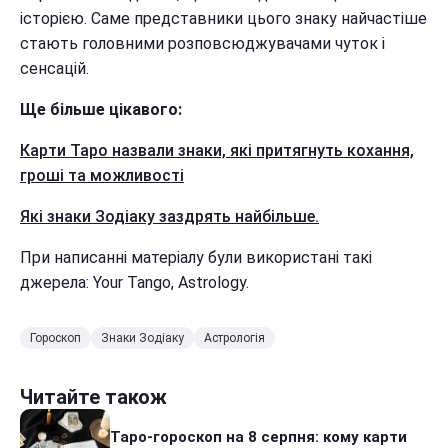
історією. Саме представники цього знаку найчастіше
стають головними розповсюджувачами чуток і
сенсацій.
Ще більше цікавого:
Карти Таро назвали знаки, які притягнуть кохання,
гроші та можливості
Які знаки Зодіаку заздрять найбільше.
При написанні матеріалу були використані такі
джерела: Your Tango, Astrology.
Гороскоп
Знаки Зодіаку
Астрологія
Читайте також
Таро-гороскоп на 8 серпня: кому карти