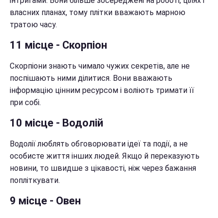
інтригами. Вони більше зосереджені на роботі, цілях і
власних планах, тому плітки вважають марною
тратою часу.
11 місце - Скорпіон
Скорпіони знають чимало чужих секретів, але не
поспішають ними ділитися. Вони вважають
інформацію цінним ресурсом і воліють тримати її
при собі.
10 місце - Водолій
Водолії люблять обговорювати ідеї та події, а не
особисте життя інших людей. Якщо й переказують
новини, то швидше з цікавості, ніж через бажання
попліткувати.
9 місце - Овен