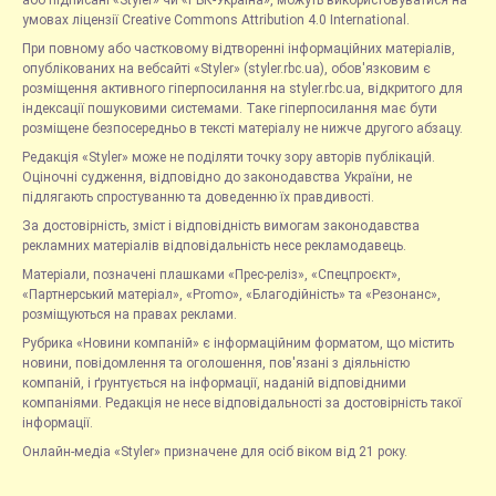
або підписані «Styler» чи «РБК-Україна», можуть використовуватися на
умовах ліцензії Creative Commons Attribution 4.0 International.
При повному або частковому відтворенні інформаційних матеріалів,
опублікованих на вебсайті «Styler» (styler.rbc.ua), обов'язковим є
розміщення активного гіперпосилання на styler.rbc.ua, відкритого для
індексації пошуковими системами. Таке гіперпосилання має бути
розміщене безпосередньо в тексті матеріалу не нижче другого абзацу.
Редакція «Styler» може не поділяти точку зору авторів публікацій.
Оціночні судження, відповідно до законодавства України, не
підлягають спростуванню та доведенню їх правдивості.
За достовірність, зміст і відповідність вимогам законодавства
рекламних матеріалів відповідальність несе рекламодавець.
Матеріали, позначені плашками «Прес-реліз», «Спецпроєкт»,
«Партнерський матеріал», «Promo», «Благодійність» та «Резонанс»,
розміщуються на правах реклами.
Рубрика «Новини компаній» є інформаційним форматом, що містить
новини, повідомлення та оголошення, пов'язані з діяльністю
компаній, і ґрунтується на інформації, наданій відповідними
компаніями. Редакція не несе відповідальності за достовірність такої
інформації.
Онлайн-медіа «Styler» призначене для осіб віком від 21 року.