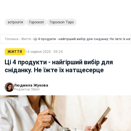
астроогія
Гороскоп
Гороскоп Таро
Головна
›
Життя
›
Ці 4 продукти - найгірший вибір для сніданку. Не їжте їх 
ЖИТТЯ
14 червня 2025 · 09:24
Ці 4 продукти - найгірший вибір для
сніданку. Не їжте їх натщесерце
Людмила Жукова
Редактор Styler