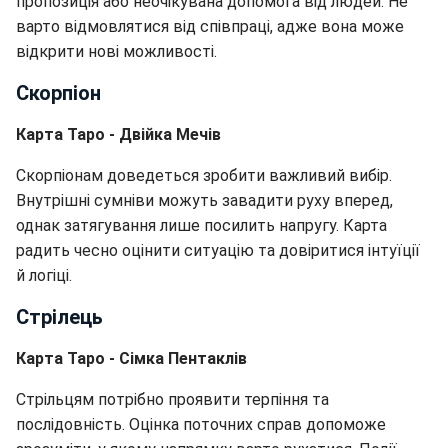
пропозиція або неочікувана допомога від людей. Не
варто відмовлятися від співпраці, адже вона може
відкрити нові можливості.
Скорпіон
Карта Таро - Двійка Мечів
Скорпіонам доведеться зробити важливий вибір.
Внутрішні сумніви можуть завадити руху вперед,
однак затягування лише посилить напругу. Карта
радить чесно оцінити ситуацію та довіритися інтуїції
й логіці.
Стрілець
Карта Таро - Сімка Пентаклів
Стрільцям потрібно проявити терпіння та
послідовність. Оцінка поточних справ допоможе