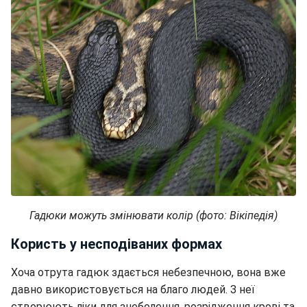
Гадюки можуть змінювати колір (фото: Вікіпедія)
Користь у несподіваних формах
Хоча отрута гадюк здається небезпечною, вона вже
давно використовується на благо людей. З неї
створюють ліки для знеболення, розрідження крові та