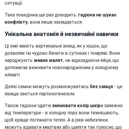
ситуації.
Така поведінка ще раз доводить:
гадюка не шукає
конфлікту
, вона лише захищається.
Унікальна анатомія й незвичайні навички
Ці змії мають вертикальні зіниці, як у кішок, що
дозволяє їм чудово бачити в сутінках і темряві. Вони
народжують
живих малят
, не відкладаючи яйця, що
допомагає виживати новонародженим у холодному
кліматі.
Деякі самки можуть розмножуватись
без самця
- це
явище зветься партеногенезом.
Також гадюки здатні
змінювати колір шкір
и залежно
від температури - в холодну пору вони темнішають,
щоб краще поглинати тепло. А в разі небезпеки
можуть вдавати мертвих або шипіти так голосно, що