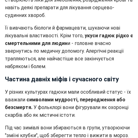
навіть деякі препарати для лікування серцево-
судинних хвороб.
Її вивчають біологи й фармацевти, шукаючи нові
лікувальні властивості. Крім того,
укуси гадюк рідко є
смертельними для людин
и - головне вчасно
звернутись по медичну допомогу. Алергічні реакції
трапляються, але найчастіше все закінчується
набряком і болем.
Частина давніх міфів і сучасного світу
У різних культурах гадюки мали особливий статус - їх
вважали
символами мудрості, переродження або
безсмертя.
У фольклорі вони фігурували як охоронці
скарбів або як містичні істоти.
Під час зимівлі вони збираються в групи, утворюючи
"зміїні клубки", щоб зберегти тепло і вижити в мороз.