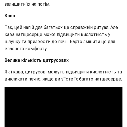
залишити їх на потім.
Кава
Так, цей напій для багатьох це справжній ритуал. Але
кава натщесерце може підвищити кислотність у
шлунку та призвести до печії. Варто змінити це для
власного комфорту.
Велика кількість цитрусових
Як і кава, цитрусові можуть підвищити кислотність та
викликати печію, якщо ви з'їсте їх багато натщесерце.