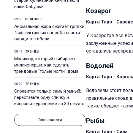
старой кулинарной книги пекли
наши бабушки
Козерог
09:56
ПОЛЕЗНОЕ
Карта Таро - Справ
Аномальная жара сжигает грядки:
4 эффективных способа спасти
У Козерогов все вст
овощи от гибели
заслуженные успехи
оставались неопред
08:43
ТРЕНДЫ
Маникюр, который выбирают
Водолей
миллионерши: как сделать
трендовые "голые ногти" дома
Карта Таро - Корол
08:02
ТРЕНДЫ
Водолеям стоит пола
Справится только самый умный:
переставьте одну спичку и
правильные слова да
исправьте уравнение за 30 секунд
также обещает гарм
Рыбы
Все новости
Карта Таро - Сила