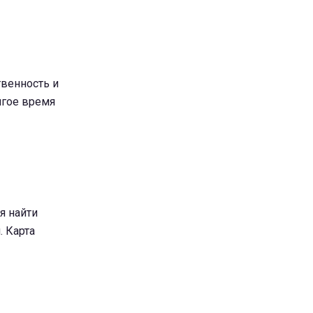
твенность и
лгое время
я найти
. Карта