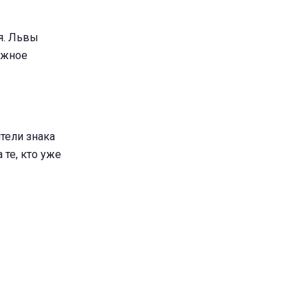
я. Львы
важное
тели знака
 те, кто уже