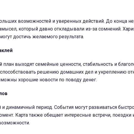
больших возможностей и уверенных действий. До конца н
амысел, который давно откладывали из-за сомнений. Хари
огут достичь желаемого результата.
аклей
 план выходят семейные ценности, стабильность и благоп
 способствовать решению домашних дел и укреплению от
зможны хорошие новости по поводу денег.
лов
 и динамичный период. События могут развиваться быстро
омент. Карта также обещает интересные встречи, поездки
возможности.