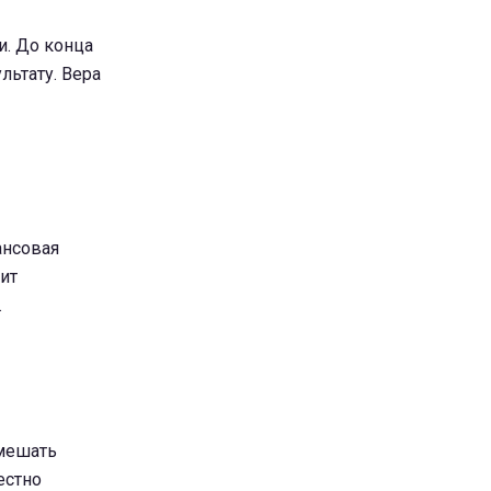
и. До конца
льтату. Вера
ансовая
ит
.
омешать
естно