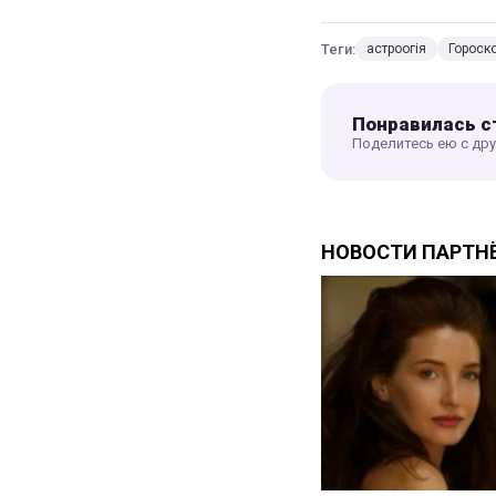
Теги:
астроогія
Гороск
Понравилась с
Поделитесь ею с др