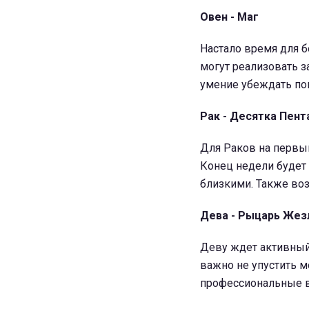
Овен - Маг
Настало время для 
могут реализовать з
умение убеждать пом
Рак - Десятка Пент
Для Раков на первый
Конец недели будет
близкими. Также во
Дева - Рыцарь Жез
Деву ждет активный
важно не упустить м
профессиональные 