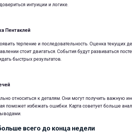
довериться интуиции и логике.
ка Пентаклей
оявить терпение и последовательность. Оценка текущих д
равлении стоит двигаться. События будут развиваться пост
идать быстрых результатов.
ечей
ельно относиться к деталям. Они могут получить важную 
рая поможет избежать ошибки. Карта советует больше ана
выводами.
больше всего до конца недели