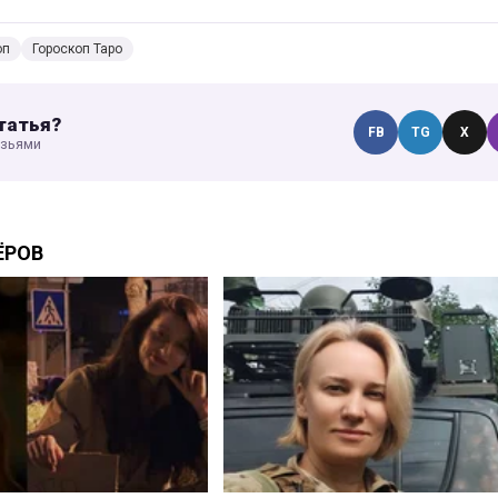
оп
Гороскоп Таро
татья?
FB
TG
X
узьями