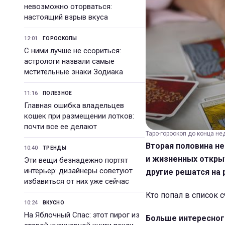
невозможно оторваться:
настоящий взрыв вкуса
12:01
ГОРОСКОПЫ
С ними лучше не ссориться:
астрологи назвали самые
мстительные знаки Зодиака
11:16
ПОЛЕЗНОЕ
Главная ошибка владельцев
кошек при размещении лотков:
почти все ее делают
Таро-гороскоп до конца нед
Вторая половина н
10:40
ТРЕНДЫ
и жизненных открыт
Эти вещи безнадежно портят
интерьер: дизайнеры советуют
другие решатся на 
избавиться от них уже сейчас
Кто попал в список 
10:24
ВКУСНО
На Яблочный Спас: этот пирог из
Больше интересног