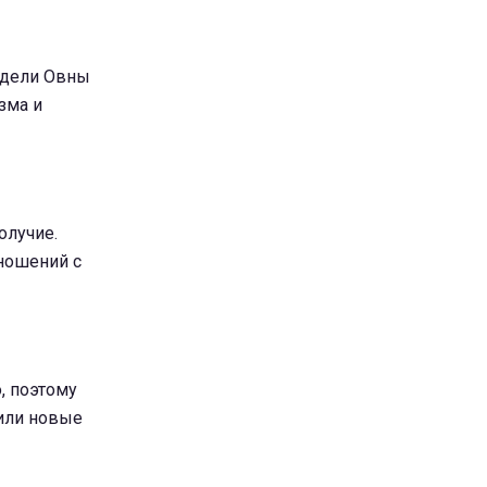
едели Овны
зма и
олучие.
ношений с
, поэтому
 или новые