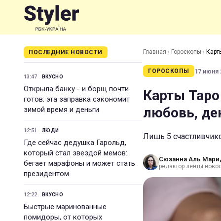
Главная
›
Гороскопы
›
Карт
ПОСЛЕДНИЕ НОВОСТИ
17 июня 2
ГОРОСКОПЫ
13:47
ВКУСНО
Открыла банку - и борщ почти
Карты Таро
готов: эта заправка сэкономит
любовь, де
зимой время и деньги
12:51
ЛЮДИ
Лишь 5 счастливчик
Где сейчас дедушка Гарольд,
который стал звездой мемов:
Сюзанна Аль Мари
бегает марафоны и может стать
редактор ленты ново
президентом
12:22
ВКУСНО
Быстрые маринованные
помидоры, от которых