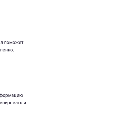
ел поможет
епенно,
информацию
лизировать и