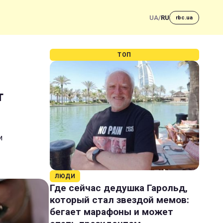
UA
/
RU
rbc.ua
ТОП
т
и
ЛЮДИ
Где сейчас дедушка Гарольд,
который стал звездой мемов:
бегает марафоны и может