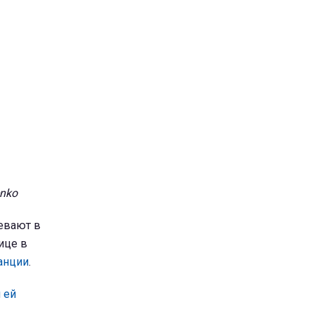
nko
евают в
ице в
танции
.
 ей