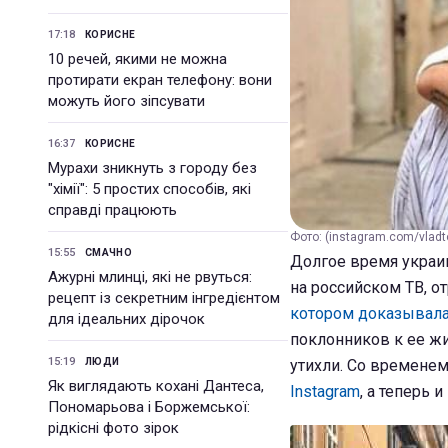
17:18
КОРИСНЕ
10 речей, якими не можна
протирати екран телефону: вони
можуть його зіпсувати
16:37
КОРИСНЕ
Мурахи зникнуть з городу без
"хімії": 5 простих способів, які
справді працюють
Фото: (instagram.com/vladto
15:55
СМАЧНО
Долгое время украин
Ажурні млинці, які не рвуться:
на российском ТВ, 
рецепт із секретним інгредієнтом
котором доказывала
для ідеальних дірочок
поклонников к ее ж
15:19
ЛЮДИ
утихли. Со времене
Як виглядають кохані Дантеса,
Instagram
, а теперь
Пономарьова і Боржемської:
рідкісні фото зірок