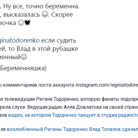
комментариев поста аккаунта instagram.com/reginatodore
ая телеведущая Регина Тодоренко, которую фанаты подозр
рела слухи. Ведущая радио Алла Довлатова на своей стран
вала
видео, на котором Тодоренко танцует в студии радиос
юля
возлюбленный Регины Тодоренко Влад Топалов сделал