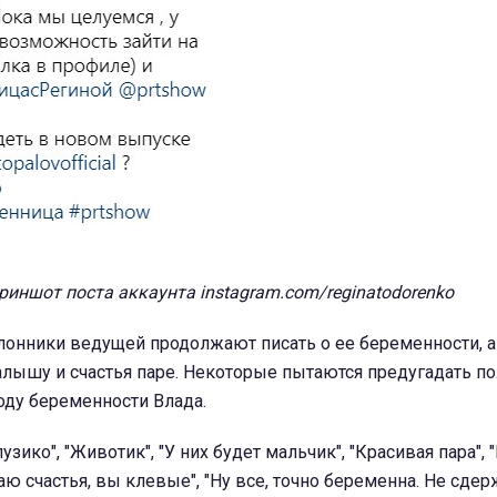
риншот поста аккаунта instagram.com/reginatodorenko
лонники ведущей продолжают писать о ее беременности, а
лышу и счастья паре. Некоторые пытаются предугадать по
оду беременности Влада.
узико", "Животик", "У них будет мальчик", "Красивая пара", 
ю счастья, вы клевые", "Ну все, точно беременна. Не сдер