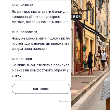
14:36
КОРИСНЕ
Як швидко підготувати банки для
консервації: легкі перевірені
методи, які зекономлять ваш час
13:55
ГОРОСКОПИ
Чому не можна мити підлогу після
гостей: що означає ця прикмета і
звідки вона взялася
13:14
ТРЕНДИ
Не лише льон: стилістка розкрила
6 секретів комфортного образу у
спеку
Всі новини