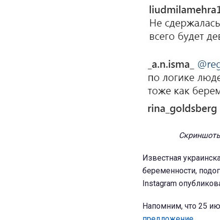
Скриншоты 
Известная украинск
беременности, подог
Instagram опублико
Напомним, что 25 и
предложение
.