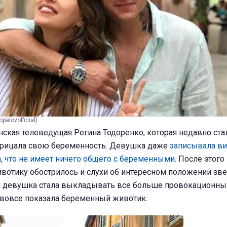
palovofficial)
ская телеведущая Регина Тодоренко, которая недавно ста
отрицала свою беременность. Девушка даже
записывала ви
, что не имеет ничего общего с беременными
. После этог
ивотику обострилось и слухи об интересном положении зв
м девушка стала выкладывать все больше провокационны
 и вовсе показала беременный животик.