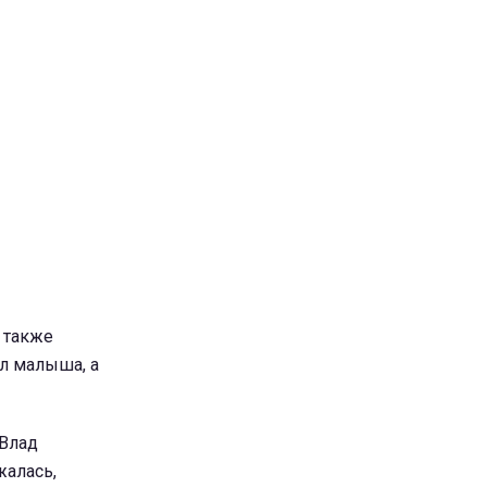
 также
л малыша, а
"Влад
жалась,