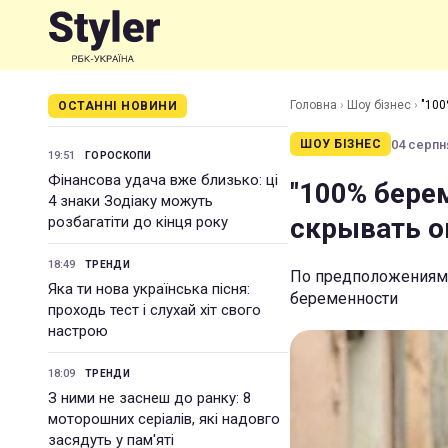
Головна
›
Шоу бізнес
›
"100
ОСТАННІ НОВИНИ
04 серпня
ШОУ БІЗНЕС
19:51
ГОРОСКОПИ
Фінансова удача вже близько: ці
"100% бере
4 знаки Зодіаку можуть
скрывать о
розбагатіти до кінця року
18:49
ТРЕНДИ
По предположениям 
Яка ти нова українська пісня:
беременности
проходь тест і слухай хіт свого
настрою
18:09
ТРЕНДИ
З ними не заснеш до ранку: 8
моторошних серіалів, які надовго
засядуть у пам'яті