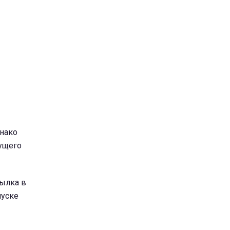
днако
дущего
ылка в
пуске