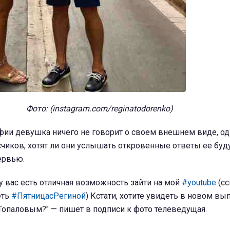
Фото: (instagram.com/reginatodorenko)
фии девушка ничего не говорит о своем внешнем виде, о
чиков, хотят ли они услышать откровенные ответы ее бу
ервью.
у вас есть отличная возможность зайти на мой
#youtube
(сс
еть
#ПятницасРегиной
) Кстати, хотите увидеть в новом вы
Топаловым?" — пишет в подписи к фото телеведущая.