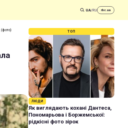
UA
/
RU
rbc.ua
 (фото)
ТОП
ала
ЛЮДИ
Як виглядають кохані Дантеса,
Пономарьова і Боржемської:
рідкісні фото зірок