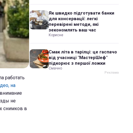
Як швидко підготувати банки
для консервації: легкі
перевірені методи, які
зекономлять ваш час
Корисне
Смак літа в тарілці: це гаспачо
від учасниці "МастерШеф"
підкорює з першої ложки
Смачно
ла работать
део, на
о внимание
езды не
х снимков в