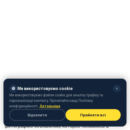
🍪
Ми використовуємо cookie
✕
Ми використовуємо файли cookie для аналізу трафіку та
персоналізації контенту. Прочитайте нашу Політику
конфіденційності.
Детальніше
В Соломенском районе Киева местных жителей
Відхилити
Прийняти всі
попросили "умирать тише". Соответствующую
фотографию объявления, которое появилось в