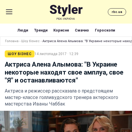
rbc.ua
Люди
Тренди
Корисне
Смачно
Гороскопи
Головна
›
Шоу бізнес
›
Актриса Алена Алымова: "В Украине некоторые наход
ШОУ БІЗНЕС
14 листопада 2017 · 12:39
Актриса Алена Алымова: "В Украине
некоторые находят свое амплуа, свое
"Я" и останавливаются"
Актриса и режиссер рассказала о предстоящем
мастер-классе голливудского тренера актерского
мастерства Иваны Чаббак