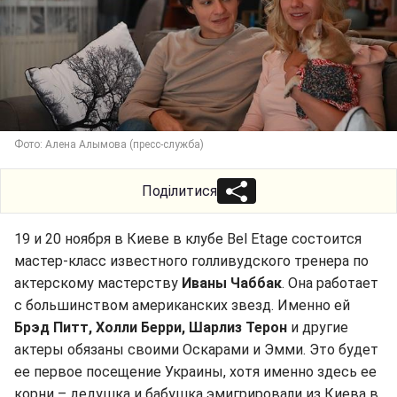
Фото: Алена Алымова (пресс-служба)
Поділитися
19 и 20 ноября в Киеве в клубе Bel Etage состоится
мастер-класс известного голливудского тренера по
актерскому мастерству
Иваны Чаббак
. Она работает
с большинством американских звезд. Именно ей
Брэд Питт, Холли Берри, Шарлиз Терон
и другие
актеры обязаны своими Оскарами и Эмми. Это будет
ее первое посещение Украины, хотя именно здесь ее
корни – дедушка и бабушка эмигрировали из Киева в