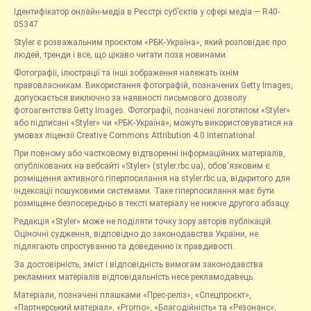
Ідентифікатор онлайн-медіа в Реєстрі суб’єктів у сфері медіа — R40-
05347
Styler є розважальним проєктом «РБК-Україна», який розповідає про
людей, тренди і все, що цікаво читати поза новинами.
Фотографії, ілюстрації та інші зображення належать їхнім
правовласникам. Використання фотографій, позначених Getty Images,
допускається виключно за наявності письмового дозволу
фотоагентства Getty Images. Фотографії, позначені логотипом «Styler»
або підписані «Styler» чи «РБК-Україна», можуть використовуватися на
умовах ліцензії Creative Commons Attribution 4.0 International.
При повному або частковому відтворенні інформаційних матеріалів,
опублікованих на вебсайті «Styler» (styler.rbc.ua), обов'язковим є
розміщення активного гіперпосилання на styler.rbc.ua, відкритого для
індексації пошуковими системами. Таке гіперпосилання має бути
розміщене безпосередньо в тексті матеріалу не нижче другого абзацу.
Редакція «Styler» може не поділяти точку зору авторів публікацій.
Оціночні судження, відповідно до законодавства України, не
підлягають спростуванню та доведенню їх правдивості.
За достовірність, зміст і відповідність вимогам законодавства
рекламних матеріалів відповідальність несе рекламодавець.
Матеріали, позначені плашками «Прес-реліз», «Спецпроєкт»,
«Партнерський матеріал», «Promo», «Благодійність» та «Резонанс»,