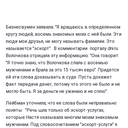
Бизнесвумен заявила: "Я вращаюсь в определенном
кругу людей, восемь знакомых моих с ней были. Эти
люди мои друзья, не могу называть фамилии. Это
называется "эскорт". В комментарии порталу dni.ru
Волочкова отрицала эту информацию: "Она говорит:
"Я точно знаю, что Волочкова спала с восемью
мужчинами и брала за это 15 тысяч евро". Придется
ей эти слова доказывать в суде. Пусть докажет
факт передачи денег, потому что этого не было и не
могло быть. Я за деньги не ужинаю и не сплю".
Лейбман уточнила, что ее слова были неправильно
поняты: "Речь шла только об эскорт-услугах,
которые Настя оказывала многим моим знакомым
мужчинам. Под словосочетанием "эскорт-услуги" я