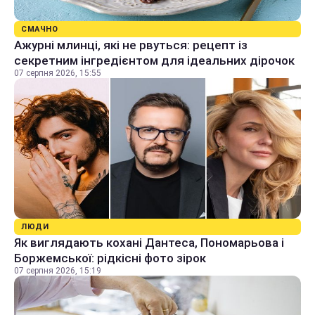
СМАЧНО
Ажурні млинці, які не рвуться: рецепт із
секретним інгредієнтом для ідеальних дірочок
07 серпня 2026, 15:55
ЛЮДИ
Як виглядають кохані Дантеса, Пономарьова і
Боржемської: рідкісні фото зірок
07 серпня 2026, 15:19