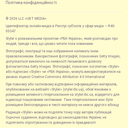
Політика конфіденційності
© 2026 LLC «UBT MEDIA»
Ідентифікатор онлайн-медіа в Реєстрі суб’єктів у сфері медіа — R40-
05347
Styler є розважальним проєктом «РБК-Україна», який розповідає про
людей, тренди і все, що цікаво читати поза новинами.
Фотографії, ілюстрації та інші зображення належать їхнім
правовласникам. Використання фотографій, позначених Getty Images,
допускається виключно за наявності письмового дозволу
фотоагентства Getty Images. Фотографії, позначені логотипом «Styler»
або підписані «Styler» чи «РБК-Україна», можуть використовуватися на
умовах ліцензії Creative Commons Attribution 4.0 International.
При повному або частковому відтворенні інформаційних матеріалів,
опублікованих на вебсайті «Styler» (styler.rbc.ua), обов'язковим є
розміщення активного гіперпосилання на styler.rbc.ua, відкритого для
індексації пошуковими системами. Таке гіперпосилання має бути
розміщене безпосередньо в тексті матеріалу не нижче другого абзацу.
Редакція «Styler» може не поділяти точку зору авторів публікацій.
Оціночні судження, відповідно до законодавства України, не
підлягають спростуванню та доведенню їх правдивості.