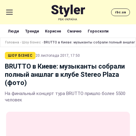
rbc.ua
Люди
Тренди
Корисне
Смачно
Гороскопи
Головна
›
Шоу бізнес
›
BRUTTO в Киеве: музыканты собрали полный аншлаг в
ШОУ БІЗНЕС
20 листопада 2017, 17:50
BRUTTO в Киеве: музыканты собрали
полный аншлаг в клубе Stereo Plaza
(фото)
На финальный концерт тура BRUTTO пришло более 5500
человек