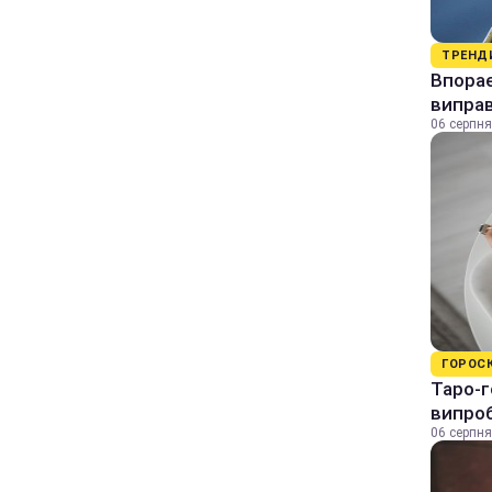
ТРЕНД
Впорає
виправ
06 серпня
ГОРОС
Таро-г
випро
06 серпня