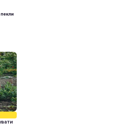
 пекли
увати