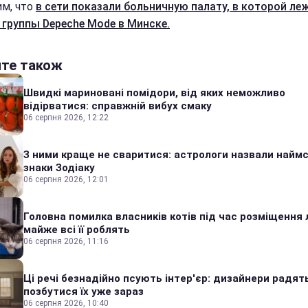
м, что
в сети показали больничную палату, в которой ле
 группы Depeche Mode в Минске.
йте також
Швидкі мариновані помідори, від яких неможливо
відірватися: справжній вибух смаку
06 серпня 2026, 12:22
З ними краще не сваритися: астрологи назвали наймс
знаки Зодіаку
06 серпня 2026, 12:01
Головна помилка власників котів під час розміщення 
майже всі її роблять
06 серпня 2026, 11:16
Ці речі безнадійно псують інтер'єр: дизайнери радят
позбутися їх уже зараз
06 серпня 2026, 10:40