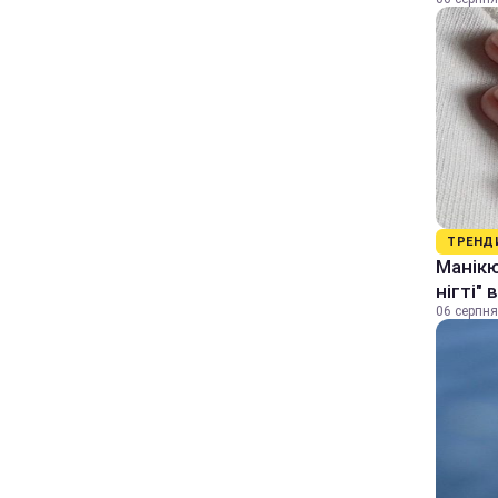
ТРЕНД
Манікю
нігті"
06 серпня