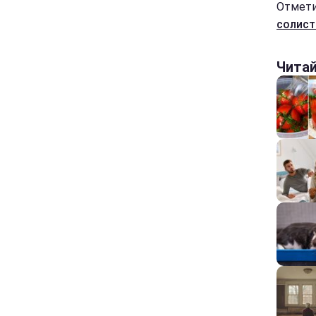
Отмети
солист
Чита