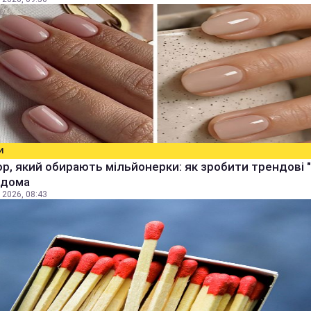
И
р, який обирають мільйонерки: як зробити трендові "
 вдома
 2026, 08:43