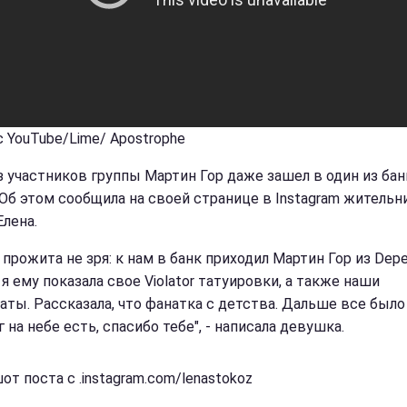
с YouTube/Lime/ Apostrophe
з участников группы Мартин Гор даже зашел в один из ба
 Об этом сообщила на своей странице в Instagram жительн
Елена.
 прожита не зря: к нам в банк приходил Мартин Гор из Dep
я ему показала свое Violator татуировки, а также наши
аты. Рассказала, что фанатка с детства. Дальше все было
г на небе есть, спасибо тебе", - написала девушка.
т поста с .instagram.com/lenastokoz