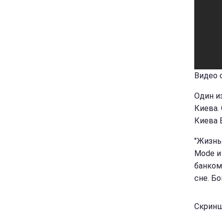
Видео 
Один и
Киева.
Киева 
"Жизнь
Mode и 
банком
сне. Бо
Скриншо