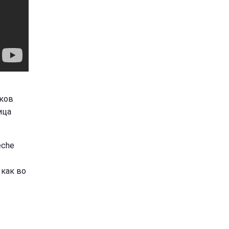
нков
ица
eche
 как во