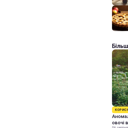
Більш
КОРИС
Аномал
овочі 
06 серпня