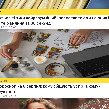
И
ться тільки найрозумніший: переставте один сірник і
те рівняння за 30 секунд
 2026, 08:02
КОПИ
ороскоп на 6 серпня: кому обіцяють успіх, а кому -
бування
 2026, 06:15