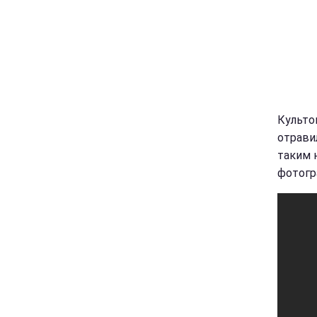
Культо
отрави
таким 
фотогр