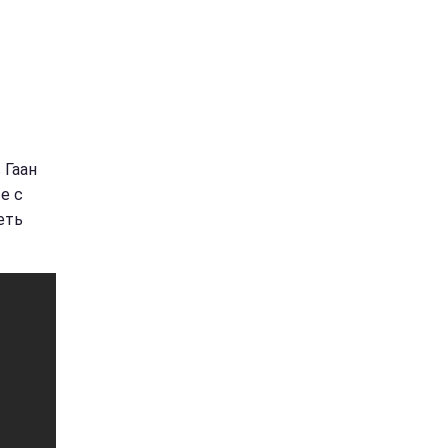
 Гаан
е с
еть