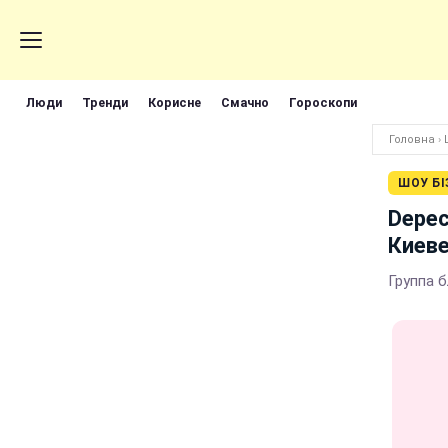
Люди
Тренди
Корисне
Смачно
Гороскопи
Головна
›
ШОУ БІ
Depec
Киев
Группа 