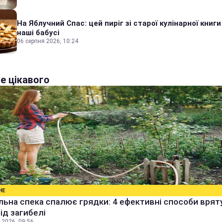
На Яблучний Спас: цей пиріг зі старої кулінарної книги
наші бабусі
06 серпня 2026, 10:24
е цікавого
НЕ
ьна спека спалює грядки: 4 ефективні способи врят
від загибелі
 2026, 09:56