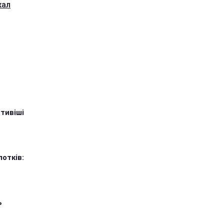
жал
тивіші
лотків:
ь