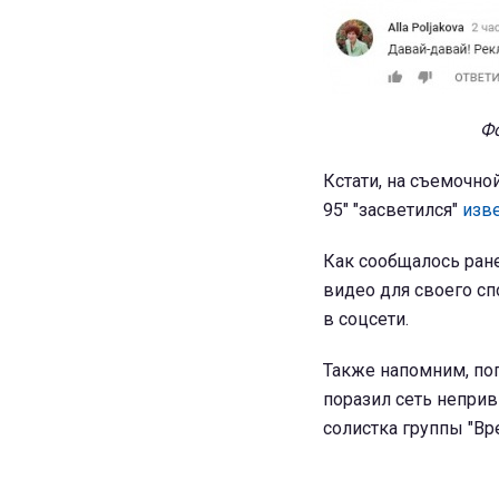
Фо
Кстати, на съемочн
95" "засветился"
изв
Как сообщалось ран
видео для своего сп
в соцсети.
Также напомним, п
поразил сеть непри
солистка группы "Вр