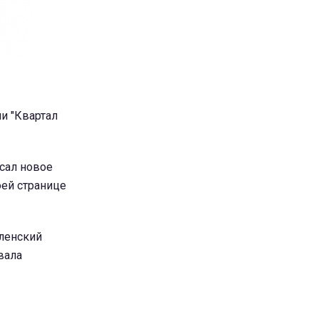
и "Квартал
сал новое
оей странице
ленский
вала