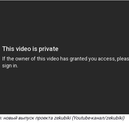
: новый выпуск проекта zekubiki (Youtube-канал/zekubiki)