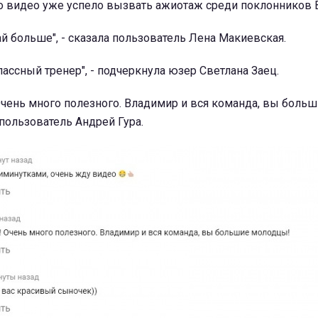
то видео уже успело вызвать ажиотаж среди поклонников 
ай больше", - сказала пользователь Лена Макиевская.
лассный тренер", - подчеркнула юзер Светлана Заец.
чень много полезного. Владимир и вся команда, вы боль
 пользователь Андрей Гура.