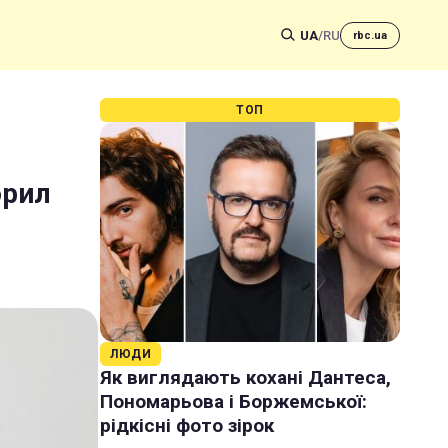
UA
/
RU
rbc.ua
ТОП
орил
ЛЮДИ
Як виглядають кохані Дантеса,
Пономарьова і Боржемської:
рідкісні фото зірок