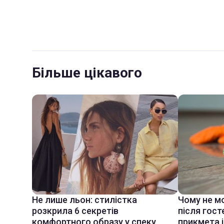
Більше цікавого
Не лише льон: стилістка
Чому не м
розкрила 6 секретів
після гост
комфортного образу у спеку
прикмета і