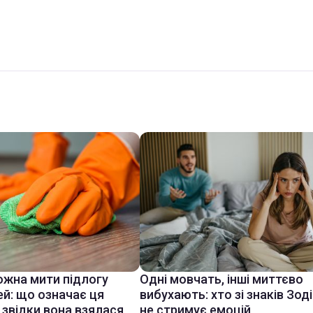
ожна мити підлогу
Одні мовчать, інші миттєво
ей: що означає ця
вибухають: хто зі знаків Зод
 звідки вона взялася
не стримує емоцій