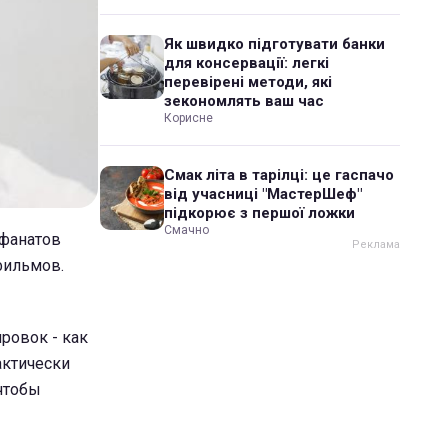
Як швидко підготувати банки
для консервації: легкі
перевірені методи, які
зекономлять ваш час
Корисне
Смак літа в тарілці: це гаспачо
від учасниці "МастерШеф"
підкорює з першої ложки
Смачно
 фанатов
фильмов.
ровок - как
актически
 чтобы