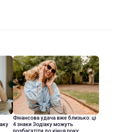
Фінансова удача вже близько: ці
іаку
4 знаки Зодіаку можуть
розбагатіти до кінця року