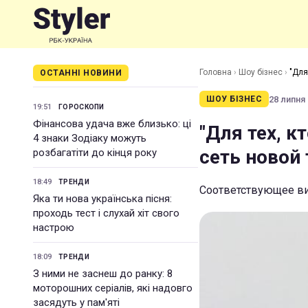
Головна
›
Шоу бізнес
›
"Для
ОСТАННІ НОВИНИ
28 липня 
ШОУ БІЗНЕС
19:51
ГОРОСКОПИ
Фінансова удача вже близько: ці
"Для тех, к
4 знаки Зодіаку можуть
сеть новой
розбагатіти до кінця року
18:49
ТРЕНДИ
Соответствующее ви
Яка ти нова українська пісня:
проходь тест і слухай хіт свого
настрою
18:09
ТРЕНДИ
З ними не заснеш до ранку: 8
моторошних серіалів, які надовго
засядуть у пам'яті