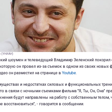
й (УНИАН)
кий шоумен и телеведущий Владимир Зеленский покорил
которую он провел из-за съемок в одном из своих новых 
део он разместил на странице в
Youtube
.
муществах и недостатках силовых и функциональных трени
кто в связи с ночными съемками фильма "Я, Ты, Он, Она" пр
жнения будут направлены на работу с собственным телом,
е восстановиться", - говорится в сообщении.