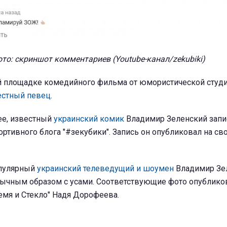
то: скриншот комментариев (Youtube-канал/zekubiki)
ой площадке комедийного фильма от юмористической студи
естный певец
.
ее, известный
украинский комик
Владимир Зеленский запи
ортивного блога "#зекубики". Запись он опубликовал на св
опулярный
украинский телеведущий и шоумен
Владимир Зе
вычным образом с усами. Соответствующие фото опублико
емя и Стекло" Надя Дорофеева.