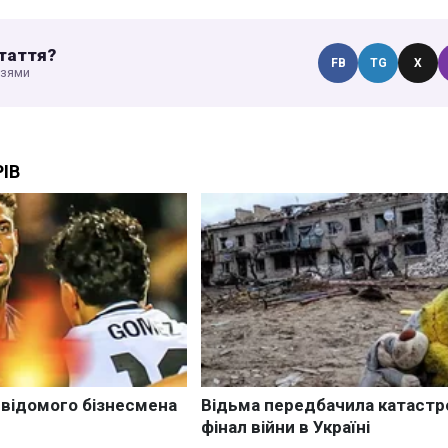
таття?
FB
TG
X
узями