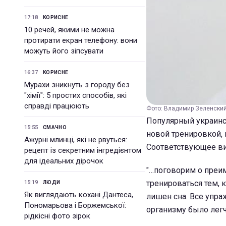
17:18
КОРИСНЕ
10 речей, якими не можна
протирати екран телефону: вони
можуть його зіпсувати
16:37
КОРИСНЕ
Мурахи зникнуть з городу без
"хімії": 5 простих способів, які
справді працюють
Фото: Владимир Зеленски
Популярный украинс
15:55
СМАЧНО
новой тренировкой, 
Ажурні млинці, які не рвуться:
Соответствующее ви
рецепт із секретним інгредієнтом
для ідеальних дірочок
"…поговорим о преи
тренироваться тем, 
15:19
ЛЮДИ
Як виглядають кохані Дантеса,
лишен сна. Все упра
Пономарьова і Боржемської:
организму было легч
рідкісні фото зірок