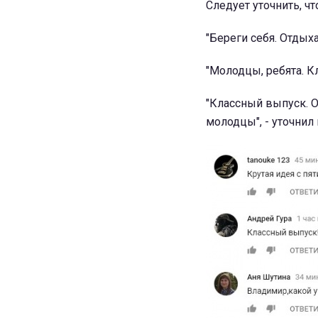
Следует уточнить, ч
"Береги себя. Отдых
"Молодцы, ребята. К
"Классный выпуск. О
молодцы", - уточнил